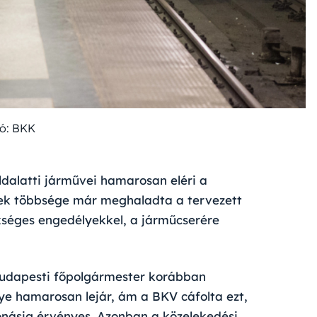
ó: BKK
öldalatti járművei hamarosan eléri a
ények többsége már meghaladta a tervezett
kséges engedélyekkel, a járműcserére
budapesti főpolgármester korábban
ye hamarosan lejár, ám a BKV cáfolta ezt,
onásig érvényes. Azonban a közelekedési