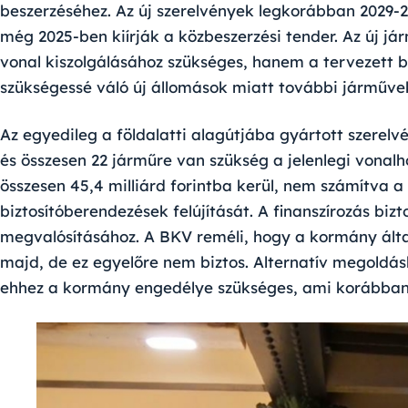
beszerzéséhez. Az új szerelvények legkorábban 2029-
még 2025-ben kiírják a közbeszerzési tender. Az új j
vonal kiszolgálásához szükséges, hanem a tervezett b
szükségessé váló új állomások miatt további járművek
Az egyedileg a földalatti alagútjába gyártott szerelvé
és összesen 22 járműre van szükség a jelenlegi vonalho
összesen 45,4 milliárd forintba kerül, nem számítva a 
biztosítóberendezések felújítását. A finanszírozás biz
megvalósításához. A BKV reméli, hogy a kormány álta
majd, de ez egyelőre nem biztos. Alternatív megoldáské
ehhez a kormány engedélye szükséges, ami korábba