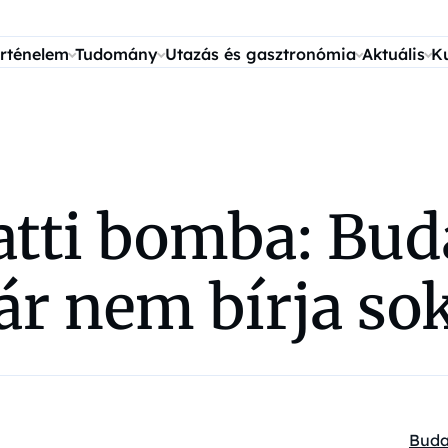
rténelem
Tudomány
Utazás és gasztronómia
Aktuális
K
alatti bomba: Bu
r nem bírja so
Buda