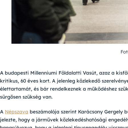
Fot
A budapesti Millenniumi Földalatti Vasút, azaz a kisf
kritikus, 60 éves kort. A jelenleg közlekedő szerelv
élettartamát, és bár rendelkeznek a működéshez szü
sürgősen szükség van.
A
Népszava
beszámolója szerint Karácsony Gergely 
jelezte, hogy a járművek közlekedéshatósági engedél
hangsúlyozva, hogy a jelenlegi típusengedély visszav