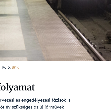
Fotó:
BKK
folyamat
vezési és engedélyezési fázisok is
-öt év szükséges az új járművek