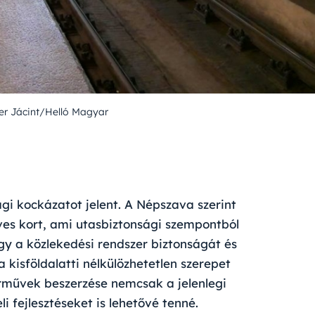
er Jácint/Helló Magyar
gi kockázatot jelent. A Népszava szerint
ves kort, ami utasbiztonsági szempontból
ogy a közlekedési rendszer biztonságát és
kisföldalatti nélkülözhetetlen szerepet
 járművek beszerzése nemcsak a jelenlegi
i fejlesztéseket is lehetővé tenné.