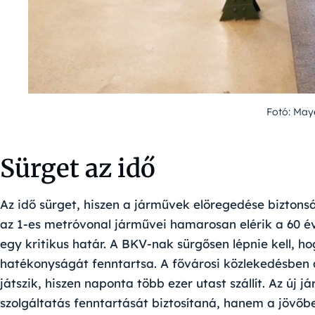
Fotó: May
Sürget az idő
Az idő sürget, hiszen a járművek elöregedése biztonsá
az 1-es metróvonal járművei hamarosan elérik a 60 é
egy kritikus határ. A BKV-nak sürgősen lépnie kell, h
hatékonyságát fenntartsa. A fővárosi közlekedésben a 
játszik, hiszen naponta több ezer utast szállít. Az új
szolgáltatás fenntartását biztosítaná, hanem a jövőbel