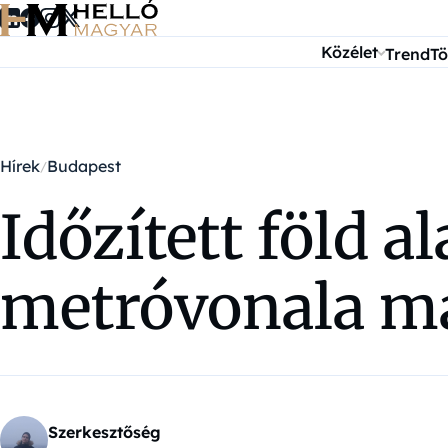
Ugrás a tartalomra
Közélet
Trend
Tö
Hírek
Budapest
Időzített föld 
metróvonala má
Szerkesztőség