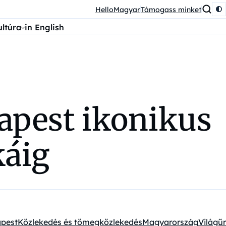
HelloMagyar
Támogass minket
ultúra
in English
dapest ikonikus
káig
pest
Közlekedés és tömegközlekedés
Magyarország
Világűr