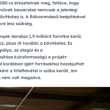
2030-ra érkezhetnek meg, feltéve, hogy
árművek beszerzése nemcsak a jelenlegi
ővítéshez is. A Rákosrendező beépítésével
re lesz szükség.
nyek darabja 1,9 milliárd forintba kerül,
z, plusz öt további a bővítéshez. Ez
pálya, az alagút és a
tosítása kulcsfontosságú a projekt
l korábban ígért forrásokhoz hozzájuthat
nt a hitelfelvétel is szóba került, ám
n nem volt megadva.