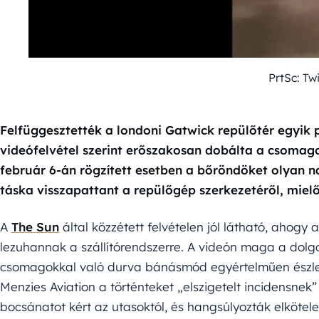
PrtSc: Tw
Felfüggesztették a londoni Gatwick repülőtér egyik
videófelvétel szerint erőszakosan dobálta a csomago
február 6-án rögzített esetben a bőröndöket olyan n
táska visszapattant a repülőgép szerkezetéről, mielőt
A
The Sun
által közzétett felvételen jól látható, ahogy
lezuhannak a szállítórendszerre. A videón maga a dolg
csomagokkal való durva bánásmód egyértelműen észlelhet
Menzies Aviation a történteket „elszigetelt incidensnek
bocsánatot kért az utasoktól, és hangsúlyozták elkötel