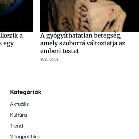
lkezik a
A gyógyíthatatlan betegség,
s egy
amely szoborrá változtatja az
emberi testet
2025.03.02.
Kategóriák
Aktuális
Kultúra
Trend
Világpolitika