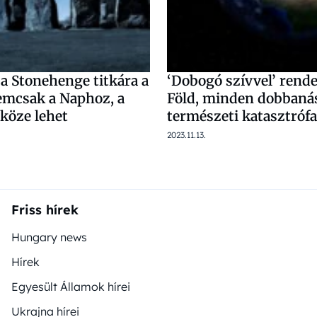
a Stonehenge titkára a
‘Dobogó szívvel’ rende
emcsak a Naphoz, a
Föld, minden dobbaná
köze lehet
természeti katasztrófa
2023.11.13.
Friss hírek
Hungary news
Hírek
Egyesült Államok hírei
Ukrajna hírei