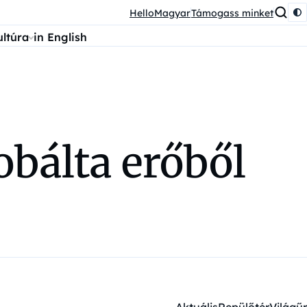
HelloMagyar
Támogass minket
ultúra
in English
obálta erőből