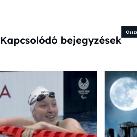
Össz
Kapcsolódó bejegyzések