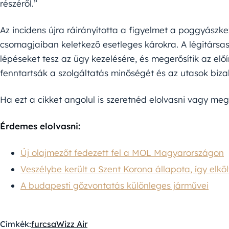
részéről.”
Az incidens újra ráirányította a figyelmet a poggyászke
csomagjaiban keletkező esetleges károkra. A légitársas
lépéseket tesz az ügy kezelésére, és megerősítik az el
fenntartsák a szolgáltatás minőségét és az utasok biza
Ha ezt a cikket angolul is szeretnéd elolvasni vagy mego
Érdemes elolvasni:
Új olajmezőt fedezett fel a MOL Magyarországon
Veszélybe került a Szent Korona állapota, így elköl
A budapesti gőzvontatás különleges járművei
Címkék:
furcsa
Wizz Air