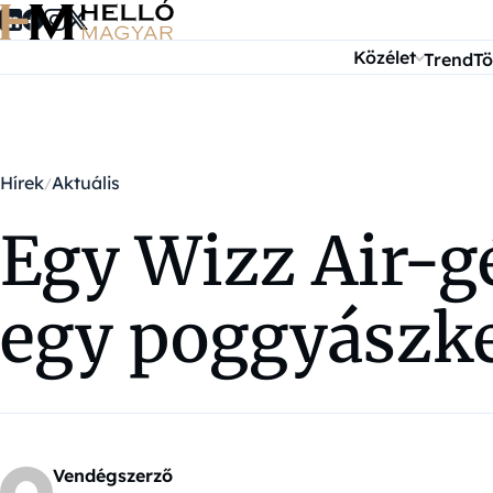
Ugrás a tartalomra
Közélet
Trend
Tö
Hírek
Aktuális
Egy Wizz Air-g
egy poggyászk
Vendégszerző