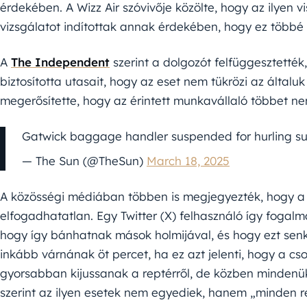
érdekében. A Wizz Air szóvivője közölte, hogy az ilyen v
vizsgálatot indítottak annak érdekében, hogy ez többé 
A
The Independent
szerint a dolgozót felfüggesztették,
biztosította utasait, hogy az eset nem tükrözi az általu
megerősítette, hogy az érintett munkavállaló többet ne
Gatwick baggage handler suspended for hurling s
— The Sun (@TheSun)
March 18, 2025
A közösségi médiában többen is megjegyezték, hogy a
elfogadhatatlan. Egy Twitter (X) felhasználó így fogal
hogy így bánhatnak mások holmijával, és hogy ezt sen
inkább várnának öt percet, ha ez azt jelenti, hogy a 
gyorsabban kijussanak a reptérről, de közben mindenü
szerint az ilyen esetek nem egyediek, hanem „minden r