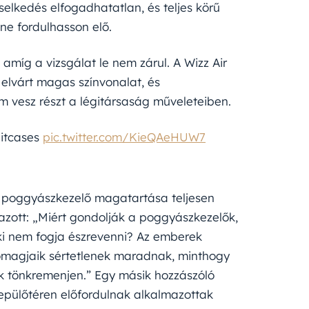
iselkedés elfogadhatatlan, és teljes körű
ne fordulhasson elő.
 amíg a vizsgálat le nem zárul. A Wizz Air
k elvárt magas színvonalat, és
m vesz részt a légitársaság műveleteiben.
uitcases
pic.twitter.com/KieQAeHUW7
 poggyászkezelő magatartása teljesen
mazott: „Miért gondolják a poggyászkezelők,
ki nem fogja észrevenni? Az emberek
csomagjaik sértetlenek maradnak, minthogy
k tönkremenjen.” Egy másik hozzászóló
epülőtéren előfordulnak alkalmazottak