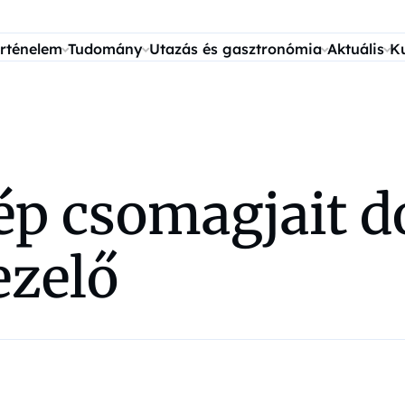
rténelem
Tudomány
Utazás és gasztronómia
Aktuális
K
ép csomagjait d
ezelő