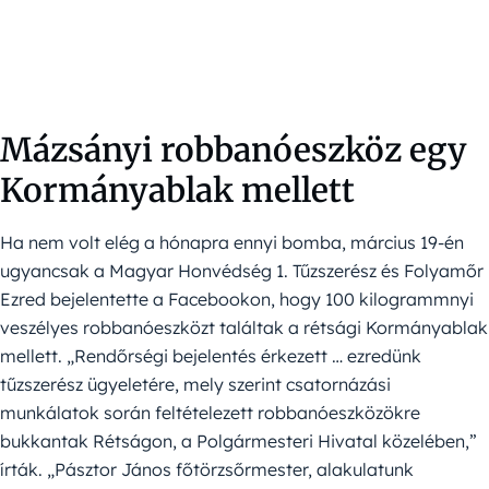
Mázsányi robbanóeszköz egy
Kormányablak mellett
Ha nem volt elég a hónapra ennyi bomba, március 19-én
ugyancsak a Magyar Honvédség
1. Tűzszerész és Folyamőr
Ezred bejelentette a Facebookon, hogy 100 kilogrammnyi
veszélyes robbanóeszközt találtak a rétsági Kormányablak
mellett. „Rendőrségi bejelentés érkezett … ezredünk
tűzszerész ügyeletére, mely szerint csatornázási
munkálatok során feltételezett robbanóeszközökre
bukkantak Rétságon, a Polgármesteri Hivatal közelében,”
írták. „Pásztor János főtörzsőrmester, alakulatunk