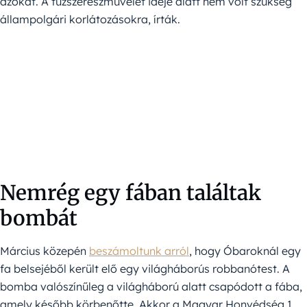
azokat. A tűzszerészművelet ideje alatt nem volt szükség
állampolgári korlátozásokra, írták.
Nemrég egy fában találtak
bombát
Március közepén
beszámoltunk arról
, hogy Óbaroknál egy
fa belsejéből került elő egy világháborús robbanótest. A
bomba valószínűleg a világháború alatt csapódott a fába,
amely később körbenőtte. Akkor a Magyar Honvédség 1.