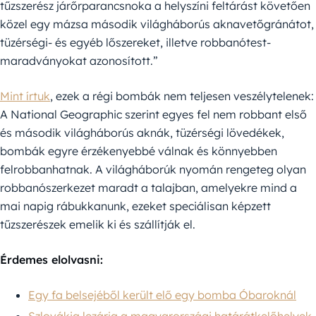
tűzszerész járőrparancsnoka a helyszíni feltárást követően
közel egy mázsa második világháborús aknavetőgránátot,
tüzérségi- és egyéb lőszereket, illetve robbanótest-
maradványokat azonosított.”
Mint írtuk
, ezek a régi bombák nem teljesen veszélytelenek:
A National Geographic szerint egyes fel nem robbant első
és második világháborús aknák, tüzérségi lövedékek,
bombák egyre érzékenyebbé válnak és könnyebben
felrobbanhatnak. A világháborúk nyomán rengeteg olyan
robbanószerkezet maradt a talajban, amelyekre mind a
mai napig rábukkanunk, ezeket speciálisan képzett
tűzszerészek emelik ki és szállítják el.
Érdemes elolvasni:
Egy fa belsejéből került elő egy bomba Óbaroknál