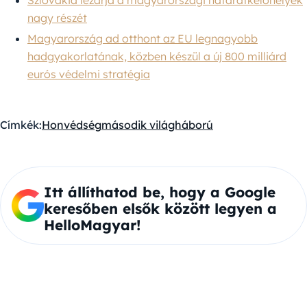
Szlovákia lezárja a magyarországi határátkelőhelyek
nagy részét
Magyarország ad otthont az EU legnagyobb
hadgyakorlatának, közben készül a új 800 milliárd
eurós védelmi stratégia
Címkék:
Honvédség
második világháború
Itt állíthatod be, hogy a Google
keresőben elsők között legyen a
HelloMagyar!