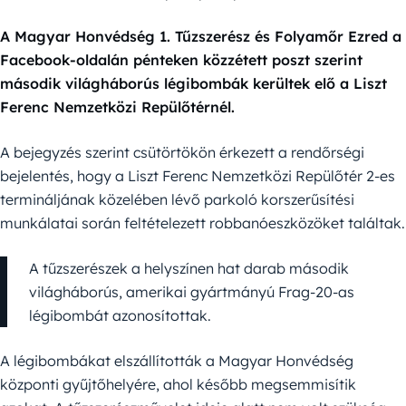
A Magyar Honvédség 1. Tűzszerész és Folyamőr Ezred a
Facebook-oldalán pénteken közzétett poszt szerint
második világháborús légibombák kerültek elő a Liszt
Ferenc Nemzetközi Repülőtérnél.
A bejegyzés szerint csütörtökön érkezett a rendőrségi
bejelentés, hogy a Liszt Ferenc Nemzetközi Repülőtér 2-es
termináljának közelében lévő parkoló korszerűsítési
munkálatai során feltételezett robbanóeszközöket találtak.
A tűzszerészek a helyszínen hat darab második
világháborús, amerikai gyártmányú Frag-20-as
légibombát azonosítottak.
A légibombákat elszállították a Magyar Honvédség
központi gyűjtőhelyére, ahol később megsemmisítik