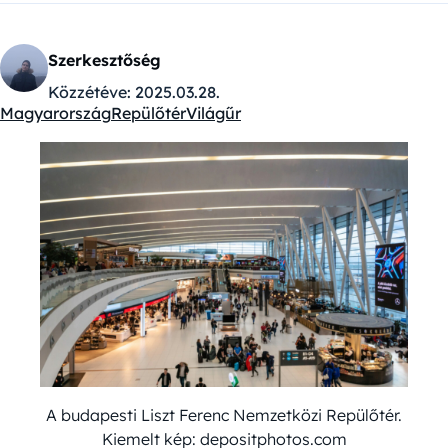
Szerkesztőség
Közzétéve:
2025.03.28.
Magyarország
Repülőtér
Világűr
Kategóriák:
A budapesti Liszt Ferenc Nemzetközi Repülőtér.
Kiemelt kép: depositphotos.com