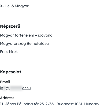
X- Helló Magyar
Népszerű
Magyar történelem – idővonal
Magyarország Bemutatása
Friss hírek
Kapcsolat
Email
in
**
@
*********
ar.hu
Address
II. János Pál pápa tér 23. 2/66., Budapest 1081, Hungary