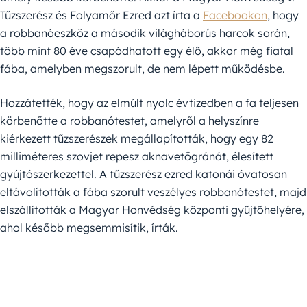
Tűzszerész és Folyamőr Ezred azt írta a
Facebookon
, hogy
a robbanóeszköz a második világháborús harcok során,
több mint 80 éve csapódhatott egy élő, akkor még fiatal
fába, amelyben megszorult, de nem lépett működésbe.
Hozzátették, hogy az elmúlt nyolc évtizedben a fa teljesen
körbenőtte a robbanótestet, amelyről a helyszínre
kiérkezett tűzszerészek megállapították, hogy egy 82
milliméteres szovjet repesz aknavetőgránát, élesített
gyújtószerkezettel. A tűzszerész ezred katonái óvatosan
eltávolították a fába szorult veszélyes robbanótestet, majd
elszállították a Magyar Honvédség központi gyűjtőhelyére,
ahol később megsemmisítik, írták.