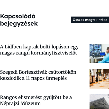
Kapcsolódó
Összes megtekintése
bejegyzések
A Lidlben kaptak bolti lopáson egy
magas rangú kormánytisztviselőt
Szegedi Borfesztivál: csütörtökön
kezdődik a 11 napos ünneplés
Rangos elismerést gyűjtött be a
Néprajzi Múzeum