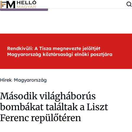
Ugrás a tartalomra
Rendkívüli: A Tisza megnevezte jelöltjét
Magyarország köztársasági elnöki posztjára
Hírek
Magyarország
Második világháborús
bombákat találtak a Liszt
Ferenc repülőtéren