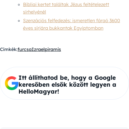
Bibliai kertet találtak Jézus feltételezett
sírhelyénél
Szenzációs felfedezés: ismeretlen fáraó 3600
éves sírjára bukkantak Egyiptomban
Címkék:
furcsa
Izrael
piramis
Itt állíthatod be, hogy a Google
keresőben elsők között legyen a
HelloMagyar!