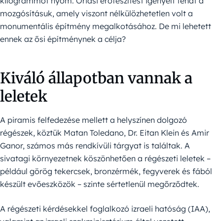
kilogrammot nyom. Óriási erőfeszítést igényelt tehát a
mozgósításuk, amely viszont nélkülözhetetlen volt a
monumentális építmény megalkotásához. De mi lehetett
ennek az ősi építménynek a célja?
Kiváló állapotban vannak a
leletek
A piramis felfedezése mellett a helyszínen dolgozó
régészek, köztük Matan Toledano, Dr. Eitan Klein és Amir
Ganor, számos más rendkívüli tárgyat is találtak. A
sivatagi környezetnek köszönhetően a régészeti leletek –
például görög tekercsek, bronzérmék, fegyverek és fából
készült evőeszközök – szinte sértetlenül megőrződtek.
A régészeti kérdésekkel foglalkozó izraeli hatóság (IAA),