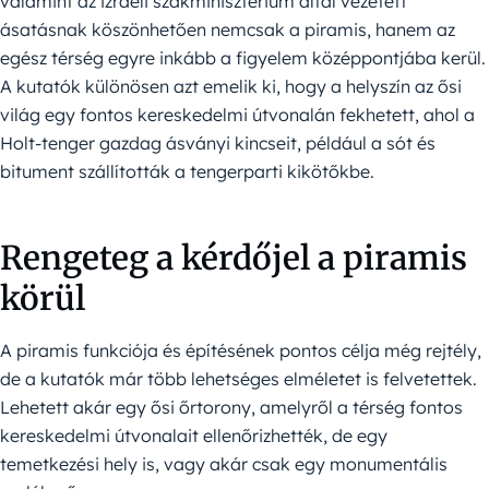
valamint az izraeli szakminisztérium által vezetett
ásatásnak köszönhetően nemcsak a piramis, hanem az
egész térség egyre inkább a figyelem középpontjába kerül.
A kutatók különösen azt emelik ki, hogy a helyszín az ősi
világ egy fontos kereskedelmi útvonalán fekhetett, ahol a
Holt-tenger gazdag ásványi kincseit, például a sót és
bitument szállították a tengerparti kikötőkbe.
Rengeteg a kérdőjel a piramis
körül
A piramis funkciója és építésének pontos célja még rejtély,
de a kutatók már több lehetséges elméletet is felvetettek.
Lehetett akár egy ősi őrtorony, amelyről a térség fontos
kereskedelmi útvonalait ellenőrizhették, de egy
temetkezési hely is, vagy akár csak egy monumentális