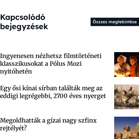
Kapcsolódó
Összes megtekintése
bejegyzések
Ingyenesen nézhetsz filmtörténeti
klasszikusokat a Pólus Mozi
nyitóhetén
Egy ősi kínai sírban találták meg az
eddigi legrégebbi, 2700 éves nyerget
Megoldhatták a gízai nagy szfinx
rejtélyét?