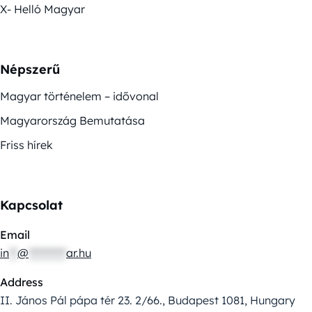
X- Helló Magyar
Népszerű
Magyar történelem – idővonal
Magyarország Bemutatása
Friss hírek
Kapcsolat
Email
in
**
@
*********
ar.hu
Address
II. János Pál pápa tér 23. 2/66., Budapest 1081, Hungary