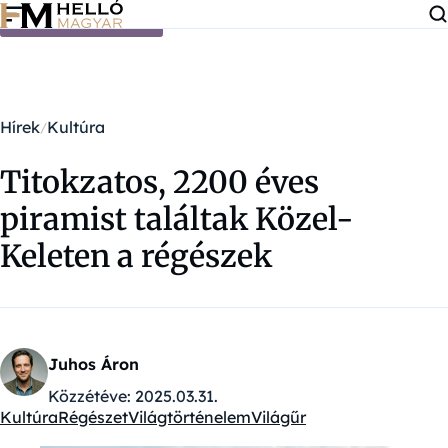
Ugrás a tartalomra
Hírek
Kultúra
Titokzatos, 2200 éves
piramist találtak Közel-
Keleten a régészek
Juhos Áron
Közzétéve:
2025.03.31.
Kultúra
Régészet
Világtörténelem
Világűr
Kategóriák: