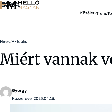
Ugrás a tartalomra
Közélet
Trend
Tö
Hírek
Aktuális
Miért vannak v
György
Közzétéve:
2025.04.13.