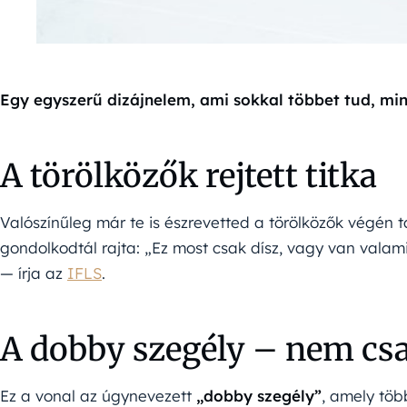
Egy egyszerű dizájnelem, ami sokkal többet tud, mi
A törölközők rejtett titka
Valószínűleg már te is észrevetted a törölközők végén ta
gondolkodtál rajta: „Ez most csak dísz, vagy van valami 
— írja az
IFLS
.
A dobby szegély – nem cs
Ez a vonal az úgynevezett
„dobby szegély”
, amely több