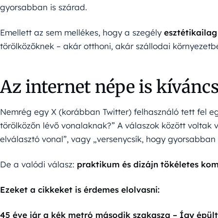
gyorsabban is szárad.
Emellett az sem mellékes, hogy a szegély
esztétikailag
törölközőknek – akár otthoni, akár szállodai környezetb
Az internet népe is kíváncs
Nemrég egy X (korábban Twitter) felhasználó tett fel e
törölközőn lévő vonalaknak?” A válaszok között voltak 
elválasztó vonal”, vagy „versenycsík, hogy gyorsabban 
De a valódi válasz:
praktikum és dizájn tökéletes ko
Ezeket a cikkeket is érdemes elolvasni:
45 éve jár a kék metró második szakasza – Így épült 