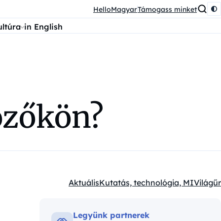
HelloMagyar
Támogass minket
ultúra
in English
özőkön?
Aktuális
Kutatás, technológia, MI
Világűr
Kategóriák:
Legyünk partnerek