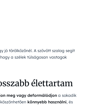
 jó törölközőnél. A szövött szalag segít
 hogy a szélek túlságosan vastagok
osszabb élettartam
ljon meg vagy deformálódjon
a sokadik
k köszönhetően
könnyebb használni
, és