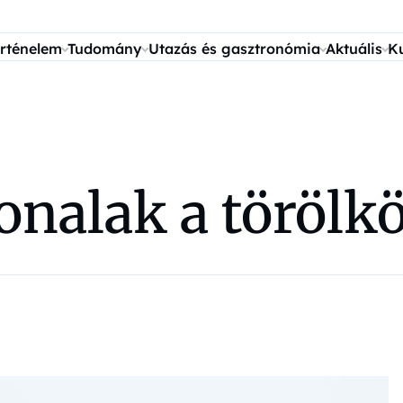
rténelem
Tudomány
Utazás és gasztronómia
Aktuális
K
onalak a törölk