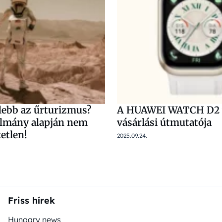
lebb az űrturizmus?
A HUAWEI WATCH D2 
ulmány alapján nem
vásárlási útmutatója
etlen!
2025.09.24.
Friss hírek
Hungary news