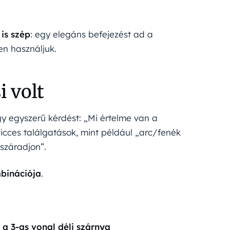
 is szép
: egy elegáns befejezést ad a
en használjuk.
i volt
gy egyszerű kérdést: „Mi értelme van a
vicces találgatások, mint például „arc/fenék
száradjon”.
mbinációja
.
a 3-as vonal déli szárnya