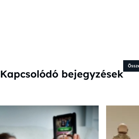
Össz
Kapcsolódó bejegyzések