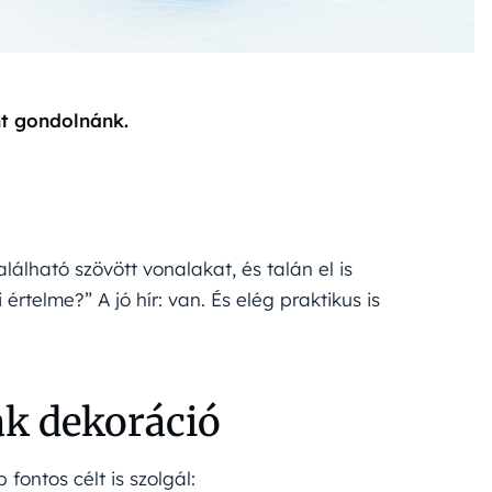
nt gondolnánk.
lálható szövött vonalakat, és talán el is
értelme?” A jó hír: van. És elég praktikus is
ak dekoráció
 fontos célt is szolgál: