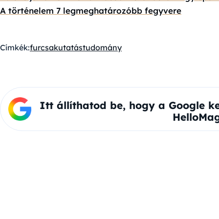
A történelem 7 legmeghatározóbb fegyvere
Címkék:
furcsa
kutatás
tudomány
Itt állíthatod be, hogy a Google k
HelloMag