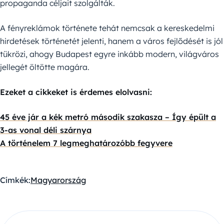
propaganda céljait szolgálták.
A fényreklámok története tehát nemcsak a kereskedelmi
hirdetések történetét jelenti, hanem a város fejlődését is jól
tükrözi, ahogy Budapest egyre inkább modern, világváros
jellegét öltötte magára.
Ezeket a cikkeket is érdemes elolvasni:
45 éve jár a kék metró második szakasza – Így épült a
3-as vonal déli szárnya
A történelem 7 legmeghatározóbb fegyvere
Címkék:
Magyarország