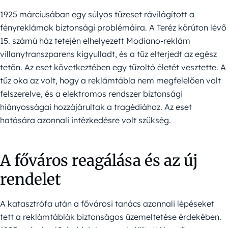
1925 márciusában egy súlyos tűzeset rávilágított a
fényreklámok biztonsági problémáira. A Teréz körúton lévő
15. számú ház tetején elhelyezett Modiano-reklám
villanytranszparens kigyulladt, és a tűz elterjedt az egész
tetőn. Az eset következtében egy tűzoltó életét vesztette. A
tűz oka az volt, hogy a reklámtábla nem megfelelően volt
felszerelve, és a elektromos rendszer biztonsági
hiányosságai hozzájárultak a tragédiához. Az eset
hatására azonnali intézkedésre volt szükség.
A főváros reagálása és az új
rendelet
A katasztrófa után a fővárosi tanács azonnali lépéseket
tett a reklámtáblák biztonságos üzemeltetése érdekében.