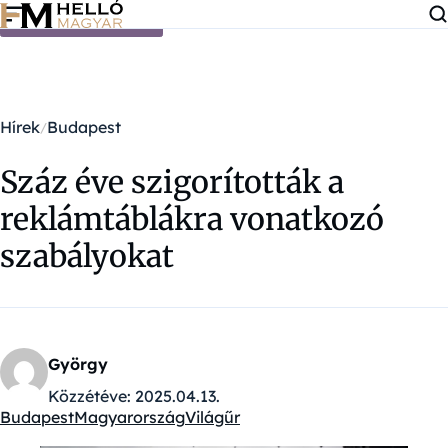
Ugrás a tartalomra
Hírek
Budapest
Száz éve szigorították a
reklámtáblákra vonatkozó
szabályokat
György
Közzétéve:
2025.04.13.
Budapest
Magyarország
Világűr
Kategóriák: