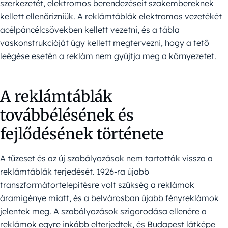
szerkezetét, elektromos berendezéseit szakembereknek
kellett ellenőrizniük. A reklámtáblák elektromos vezetékét
acélpáncélcsövekben kellett vezetni, és a tábla
vaskonstrukcióját úgy kellett megtervezni, hogy a tető
leégése esetén a reklám nem gyújtja meg a környezetet.
A reklámtáblák
továbbélésének és
fejlődésének története
A tűzeset és az új szabályozások nem tartották vissza a
reklámtáblák terjedését. 1926-ra újabb
transzformátortelepítésre volt szükség a reklámok
áramigénye miatt, és a belvárosban újabb fényreklámok
jelentek meg. A szabályozások szigorodása ellenére a
reklámok egyre inkább elterjedtek, és Budapest látképe