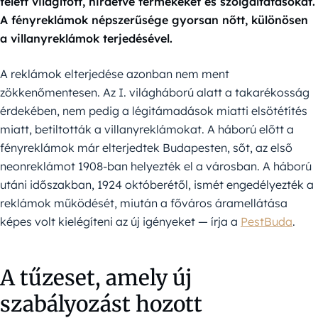
felett világított, hirdetve termékeket és szolgáltatásokat.
A fényreklámok népszerűsége gyorsan nőtt, különösen
a villanyreklámok terjedésével.
A reklámok elterjedése azonban nem ment
zökkenőmentesen. Az I. világháború alatt a takarékosság
érdekében, nem pedig a légitámadások miatti elsötétítés
miatt, betiltották a villanyreklámokat. A háború előtt a
fényreklámok már elterjedtek Budapesten, sőt, az első
neonreklámot 1908-ban helyezték el a városban. A háború
utáni időszakban, 1924 októberétől, ismét engedélyezték a
reklámok működését, miután a főváros áramellátása
képes volt kielégíteni az új igényeket — írja a
PestBuda
.
A tűzeset, amely új
szabályozást hozott