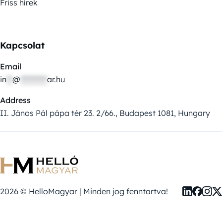
Friss hírek
Kapcsolat
Email
in
**
@
*********
ar.hu
Address
II. János Pál pápa tér 23. 2/66., Budapest 1081, Hungary
2026 © HelloMagyar | Minden jog fenntartva!