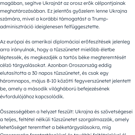
magában, segítve Ukrajnát az orosz erők célpontjainak
meghatározásában. Ez jelentős győzelem lenne Ukrajna
számára, mivel a korábbi támogatást a Trump-
adminisztráció ideiglenesen felfüggesztette.
Az európai és amerikai diplomáciai erőfeszítések jelenleg
arra irányulnak, hogy a tűzszünetet mielőbb életbe
léptessék, és megkezdjék a tartós béke megteremtését
célzó tárgyalásokat. Azonban Oroszország eddig
elutasította a 30 napos tűzszünetet, és csak egy
háromnapos, május 8-10 közötti fegyverszünetet jelentett
be, amely a második világháború befejezésének
évfordulójához kapcsolódik.
Összességében a helyzet feszült: Ukrajna és szövetségesei
a teljes, feltétel nélküli tűzszünetet szorgalmazzák, amely
lehetőséget teremthet a béketárgyalásokra, míg
Oroszország fenntartásokkal és további feltételekkel él,