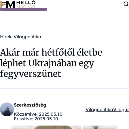
Ugrás a tartalomra
Hírek
Világpolitika
Akár már hétfőtől életbe
léphet Ukrajnában egy
fegyverszünet
Szerkesztőség
Világpolitika
Világűr
Kategóriák:
Közzétéve:
2025.05.10.
Frissítve:
2025.05.10.