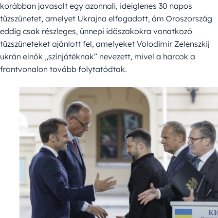
korábban javasolt egy azonnali, ideiglenes 30 napos
tűzszünetet, amelyet Ukrajna elfogadott, ám Oroszország
eddig csak részleges, ünnepi időszakokra vonatkozó
tűzszüneteket ajánlott fel, amelyeket Volodimir Zelenszkij
ukrán elnök „színjátéknak” nevezett, mivel a harcok a
frontvonalon tovább folytatódtak.