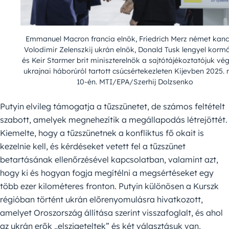
Emmanuel Macron francia elnök, Friedrich Merz német kance
Volodimir Zelenszkij ukrán elnök, Donald Tusk lengyel korm
és Keir Starmer brit miniszterelnök a sajtótájékoztatójuk vé
ukrajnai háborúról tartott csúcsértekezleten Kijevben 2025.
10-én. MTI/EPA/Szerhij Dolzsenko
Putyin elvileg támogatja a tűzszünetet, de számos feltételt
szabott, amelyek megnehezítik a megállapodás létrejöttét.
Kiemelte, hogy a tűzszünetnek a konfliktus fő okait is
kezelnie kell, és kérdéseket vetett fel a tűzszünet
betartásának ellenőrzésével kapcsolatban, valamint azt,
hogy ki és hogyan fogja megítélni a megsértéseket egy
több ezer kilométeres fronton. Putyin különösen a Kurszk
régióban történt ukrán előrenyomulásra hivatkozott,
amelyet Oroszország állítása szerint visszafoglalt, és ahol
az ukrán erők „elszigeteltek” és két választásuk van,