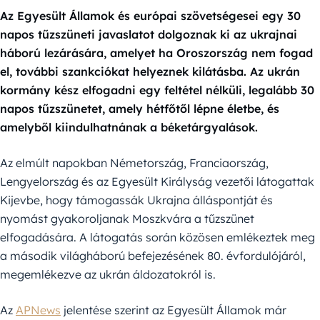
Az Egyesült Államok és európai szövetségesei egy 30
napos tűzszüneti javaslatot dolgoznak ki az ukrajnai
háború lezárására, amelyet ha Oroszország nem fogad
el, további szankciókat helyeznek kilátásba. Az ukrán
kormány kész elfogadni egy feltétel nélküli, legalább 30
napos tűzszünetet, amely hétfőtől lépne életbe, és
amelyből kiindulhatnának a béketárgyalások.
Az elmúlt napokban Németország, Franciaország,
Lengyelország és az Egyesült Királyság vezetői látogattak
Kijevbe, hogy támogassák Ukrajna álláspontját és
nyomást gyakoroljanak Moszkvára a tűzszünet
elfogadására. A látogatás során közösen emlékeztek meg
a második világháború befejezésének 80. évfordulójáról,
megemlékezve az ukrán áldozatokról is.
Az
APNews
jelentése szerint az Egyesült Államok már