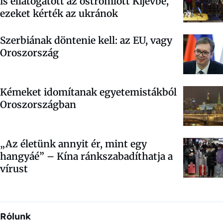
is ellátogatott az ostromlott Kijevbe,
ezeket kérték az ukránok
Szerbiának döntenie kell: az EU, vagy
Oroszország
Kémeket idomítanak egyetemistákból
Oroszországban
„Az életünk annyit ér, mint egy
hangyáé” – Kína ránkszabadíthatja a
vírust
Rólunk