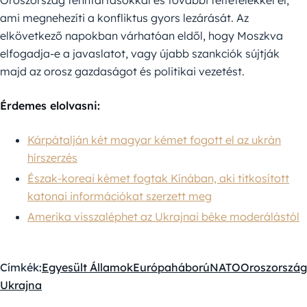
ami megnehezíti a konfliktus gyors lezárását. Az
elkövetkező napokban várhatóan eldől, hogy Moszkva
elfogadja-e a javaslatot, vagy újabb szankciók sújtják
majd az orosz gazdaságot és politikai vezetést.
Érdemes elolvasni:
Kárpátalján két magyar kémet fogott el az ukrán
hírszerzés
Észak-koreai kémet fogtak Kínában, aki titkosított
katonai információkat szerzett meg
Amerika visszaléphet az Ukrajnai béke moderálástól
Címkék:
Egyesült Államok
Európa
háború
NATO
Oroszország
Ukrajna