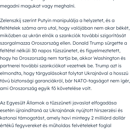
megadni magukat vagy meghalni.
Zelenszkij szerint Putyin manipulálja a helyzetet, és a
feltételek száma arra utal, hogy valójában nem akar békét,
miközben az ukrán elnök a szankciók további szigorítását
szorgalmazza Oroszország ellen. Donald Trump sürgette a
feltétel nélküli 30 napos tűzszünetet, és figyelmeztetett,
hogy ha Oroszország nem tartja be, akkor Washington és
partnerei további szankciókat vezetnek be. Trump azt is
elmondta, hogy tárgyalásokat folytat Ukrajnával a hosszú
távú biztonsági garanciákról, bár NATO-tagságot nem ígér,
ami Oroszország egyik fő követelése volt.
Az Egyesült Államok a tűzszüneti javaslat elfogadása
esetén újraindítaná az Ukrajnának nyújtott hírszerzési és
katonai támogatást, amely havi mintegy 2 milliárd dollár
értékű fegyvereket és műholdas felvételeket foglal