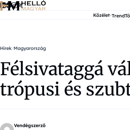
Ugrás a tartalomra
Közélet
Trend
Tö
Hírek
Magyarország
Félsivataggá v
trópusi és szu
Vendégszerző