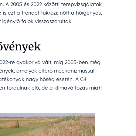
 A 2005 és 2022 közötti terepvizsgálatok
s ezt a trendet tükrözi: nőtt a hőigényes,
génylő fajok visszaszorultak.
növények
 2022-re gyakorivá vált, míg 2005-ben még
vények, amelyek eltérő mechanizmussal
l hatékonyak nagy hőség esetén. A C4
n fordulnak elő, de a klímaváltozás miatt