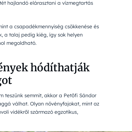
tét hajlandó elárasztani a vízmegtartás
amint a csapadékmennyiség csökkenése és
 a talaj pedig kiég, így sok helyen
hol megoldható.
ények hódíthatják
got
nem teszünk semmit, akkor a Petőfi Sándor
taggá válhat. Olyan növényfajokat, mint az
voli vidékről származó egzotikus,