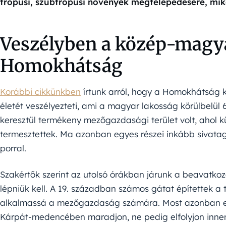
trópusi, szubtrópusi növények megtelepedésére, mikö
Veszélyben a közép-magy
Homokhátság
Korábbi cikkünkben
írtunk arról, hogy a Homokhátság 
életét veszélyezteti, ami a magyar lakosság körülbelül
keresztül termékeny mezőgazdasági terület volt, ahol 
termesztettek. Ma azonban egyes részei inkább sivatag
porral.
Szakértők szerint az utolsó órákban járunk a beavatkoz
lépniük kell. A 19. században számos gátat építettek a 
alkalmassá a mezőgazdaság számára. Most azonban ezek
Kárpát-medencében maradjon, ne pedig elfolyjon inn