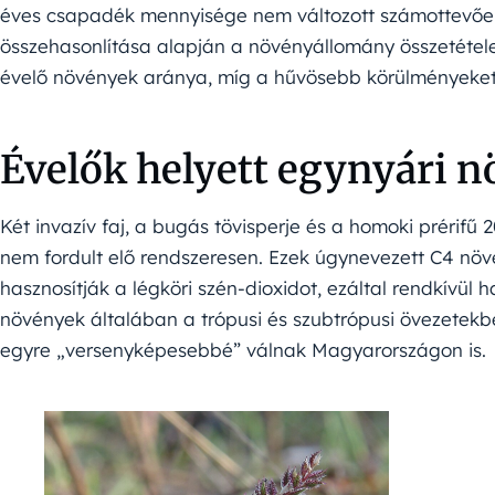
éves csapadék mennyisége nem változott számottevően.
összehasonlítása alapján a növényállomány összetétele i
évelő növények aránya, míg a hűvösebb körülményeket i
Évelők helyett egynyári 
Két invazív faj, a bugás tövisperje és a homoki prérifű
nem fordult elő rendszeresen. Ezek úgynevezett C4 nö
hasznosítják a légköri szén-dioxidot, ezáltal rendkívü
növények általában a trópusi és szubtrópusi övezetekbe
egyre „versenyképesebbé” válnak Magyarországon is.