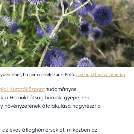
yben lehet, ha nem cselekszünk. Fotó:
Le.Loup.Gris/Wikimedia
iai Kutatóközpont
tudományos
yelik a Homokhátság homoki gyepeinek
 így növényzetének átalakulása nagyrészt a
t az éves átlaghőmérséklet, miközben az