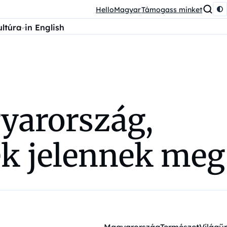
HelloMagyar
Támogass minket
ultúra
in English
yarország,
ek jelennek meg