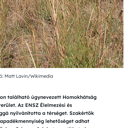
tó: Matt Lavin/Wikimedia
on található úgynevezett Homokhátság
terület. Az ENSZ Élelmezési és
gá nyilvánította a térséget. Szakértők
csapadékmennyiség lehetőséget adhat