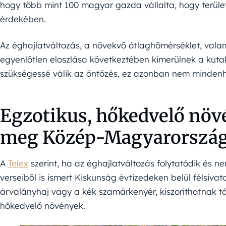
hogy több mint 100 magyar gazda vállalta, hogy terüle
érdekében.
Az éghajlatváltozás, a növekvő átlaghőmérséklet, val
egyenlőtlen eloszlása következtében kimerülnek a kutak,
szükségessé válik az öntözés, ez azonban nem minden
Egzotikus, hőkedvelő növ
meg Közép-Magyarorszá
A
Telex
szerint, ha az éghajlatváltozás folytatódik és 
verseiből is ismert Kiskunság évtizedeken belül félsiva
árvalányhaj vagy a kék szamárkenyér, kiszoríthatnak tá
hőkedvelő növények.