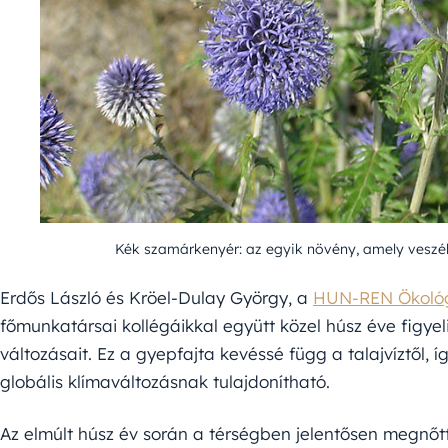
Kék szamárkenyér: az egyik növény, amely veszél
Erdős László és Kröel-Dulay György, a
HUN-REN Ökológ
főmunkatársai kollégáikkal együtt közel húsz éve fig
változásait. Ez a gyepfajta kevéssé függ a talajvíztől,
globális klímaváltozásnak tulajdonítható.
Az elmúlt húsz év során a térségben jelentősen megnőt