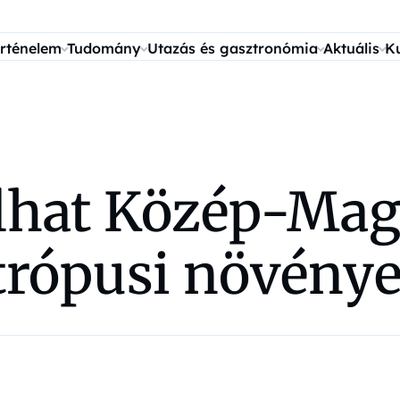
rténelem
Tudomány
Utazás és gasztronómia
Aktuális
K
álhat Közép-Mag
btrópusi növény