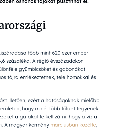
zben őshonos fajokat pusztíthat el.
arországi
kiszáradása több mint 620 ezer ember
 6,6 százaléka. A régió évszázadokon
különféle gyümölcsöket és gabonákat
os tájra emlékeztetnek, tele homokkal és
ást illetően, ezért a hatóságoknak mielőbb
területen, hogy minél több földet tegyenek
et a gátakat le kell zárni, hogy a víz a
en. A magyar kormány
márciusban közölte
,