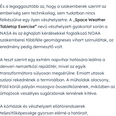
És a legaggasztóbb az, hogy a szakemberek szerint az
emberiség sem technikailag, sem tudatban nincs
felkészülve egy ilyen vészhelyzetre. A „
Space Weather
Tabletop Exercise
”
nevű vészhelyzeti gyakorlat során a
NASA és az éghajlati kérdésekkel foglalkozó NOAA
szakemberei többféle geomágneses vihart szimuláltak, az
eredmény pedig dermesztő volt.
A teszt szerint egy extrém napvihar hatására leállna a
denveri nemzetközi repülőtér, mivel az egyik
transzformátora súlyosan megsérülne. Emiatt utasok
százai rekednének a terminálban. A műholdak alacsony,
Föld körüli pályán mozogva összeütköznének, miközben az
űrhajósok veszélyes sugárzásnak lennének kitéve.
A kórházak és vészhelyzeti ellátórendszerek
teljesítőképessége gyorsan elérné a határait,