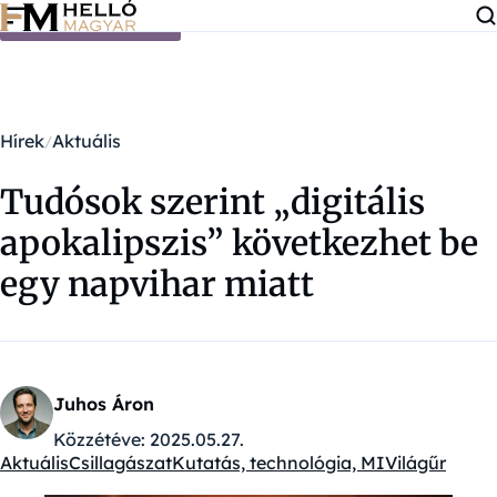
Ugrás a tartalomra
Hírek
Aktuális
Tudósok szerint „digitális
apokalipszis” következhet be
egy napvihar miatt
Juhos Áron
Közzétéve:
2025.05.27.
Aktuális
Csillagászat
Kutatás, technológia, MI
Világűr
Kategóriák: