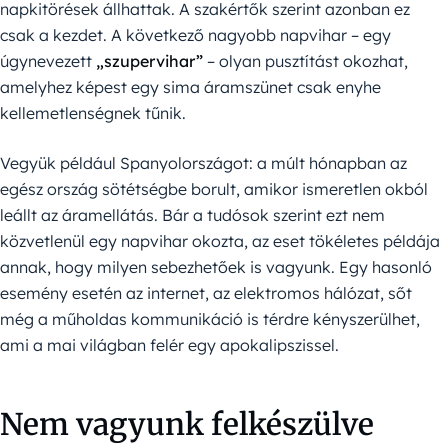
napkitörések állhattak. A szakértők szerint azonban ez
csak a kezdet. A következő nagyobb napvihar – egy
úgynevezett
„szupervihar”
– olyan pusztítást okozhat,
amelyhez képest egy sima áramszünet csak enyhe
kellemetlenségnek tűnik.
Vegyük például Spanyolországot: a múlt hónapban az
egész ország sötétségbe borult, amikor ismeretlen okból
leállt az áramellátás. Bár a tudósok szerint ezt nem
közvetlenül egy napvihar okozta, az eset tökéletes példája
annak, hogy milyen sebezhetőek is vagyunk. Egy hasonló
esemény esetén az internet, az elektromos hálózat, sőt
még a műholdas kommunikáció is térdre kényszerülhet,
ami a mai világban felér egy apokalipszissel.
Nem vagyunk felkészülve