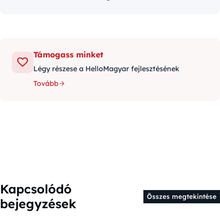
Támogass minket
Légy részese a HelloMagyar fejlesztésének
Tovább
Kapcsolódó
Összes megtekintése
bejegyzések