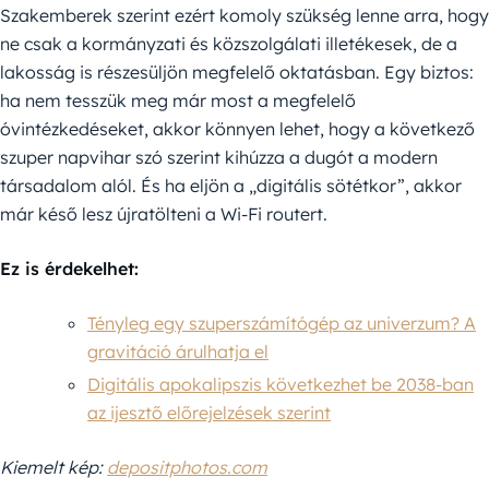
Szakemberek szerint ezért komoly
szükség lenne arra, hogy
ne csak a kormányzati és közszolgálati illetékesek, de a
lakosság is részesüljön megfelelő oktatásban.
Egy biztos:
ha nem tesszük meg már most a megfelelő
óvintézkedéseket, akkor könnyen lehet, hogy a következő
szuper napvihar szó szerint kihúzza a dugót a modern
társadalom alól. És ha eljön a „digitális sötétkor”, akkor
már késő lesz újratölteni a Wi-Fi routert.
Ez is érdekelhet:
Tényleg egy szuperszámítógép az univerzum? A
gravitáció árulhatja el
Digitális apokalipszis következhet be 2038-ban
az ijesztő előrejelzések szerint
Kiemelt kép:
depositphotos.com