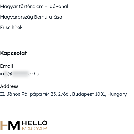
Magyar történelem – idővonal
Magyarország Bemutatása
Friss hírek
Kapcsolat
Email
in
**
@
*********
ar.hu
Address
II. János Pál pápa tér 23. 2/66., Budapest 1081, Hungary