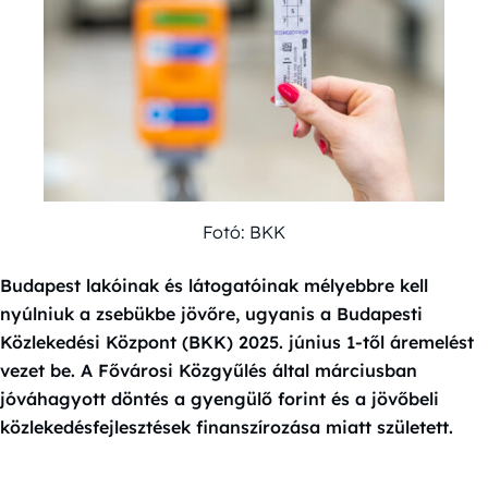
Fotó: BKK
Budapest lakóinak és látogatóinak mélyebbre kell
nyúlniuk a zsebükbe jövőre, ugyanis a Budapesti
Közlekedési Központ (BKK) 2025. június 1-től áremelést
vezet be. A Fővárosi Közgyűlés által márciusban
jóváhagyott döntés a gyengülő forint és a jövőbeli
közlekedésfejlesztések finanszírozása miatt született.