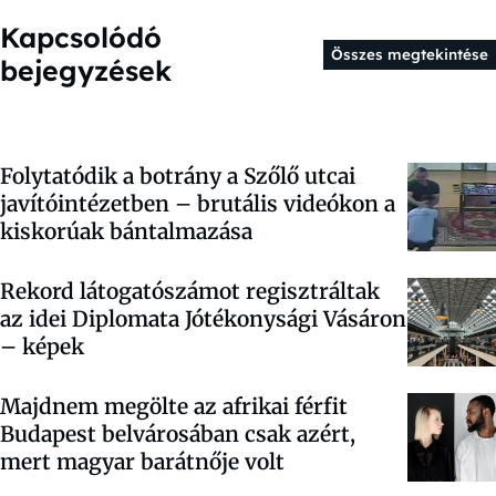
Kapcsolódó
Összes megtekintése
bejegyzések
Folytatódik a botrány a Szőlő utcai
javítóintézetben – brutális videókon a
kiskorúak bántalmazása
Rekord látogatószámot regisztráltak
az idei Diplomata Jótékonysági Vásáron
– képek
Majdnem megölte az afrikai férfit
Budapest belvárosában csak azért,
mert magyar barátnője volt