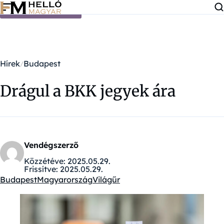
Ugrás a tartalomra
Hírek
Budapest
Drágul a BKK jegyek ára
Vendégszerző
Közzétéve:
2025.05.29.
Frissítve:
2025.05.29.
Budapest
Magyarország
Világűr
Kategóriák: