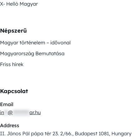
X- Helló Magyar
Népszerű
Magyar történelem – idővonal
Magyarország Bemutatása
Friss hírek
Kapcsolat
Email
in
**
@
*********
ar.hu
Address
II. János Pál pápa tér 23. 2/66., Budapest 1081, Hungary