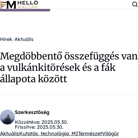
Ugrás a tartalomra
Hírek
Aktuális
Megdöbbentő összefüggés van
a vulkánkitörések és a fák
állapota között
Szerkesztőség
Közzétéve:
2025.05.30.
Frissítve:
2025.05.30.
Aktuális
Kutatás, technológia, MI
Természet
Világűr
Kategóriák: