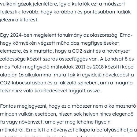
vulkáni gázok jelenlétére, így a kutatók ezt a módszert
fejlesztik tovább, hogy korábban és pontosabban tudják
jelezni a kitörést.
Egy 2024-ben megjelent tanulmány az olaszországi Etna-
hegy környékén végzett műholdas megfigyeléseket
elemezte, és kimutatta, hogy a CO2-szint és a növényzet
zöldessége között szoros összefüggés van. A Landsat 8 és
más Föld-megfigyelő műholdak 2011 és 2018 közötti képei
alapján 16 alkalommal mutattak ki egyidejű növekedést a
CO2-kibocsátásban és a fák zöld színében, ami a magma
felszínhez való közeledésével függött össze.
Fontos megjegyezni, hogy ez a módszer nem alkalmazható
minden vulkán esetében, hiszen sok helyen nincs elegendő
fa vagy növényzet, amelyet meg lehetne figyelni
műholdról. Emellett a növényzet állapota befolyásolhatja a