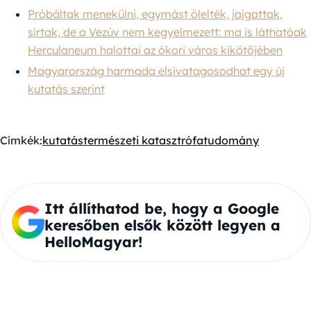
Próbáltak menekülni, egymást ölelték, jajgattak,
sírtak, de a Vezúv nem kegyelmezett: ma is láthatóak
Herculaneum halottai az ókori város kikötőjében
Magyarország harmada elsivatagosodhat egy új
kutatás szerint
Címkék:
kutatás
természeti katasztrófa
tudomány
Itt állíthatod be, hogy a Google
keresőben elsők között legyen a
HelloMagyar!