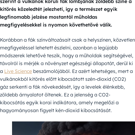
szerint a vulkánok körüli fák lombjának zöldebb színe a
kitörés közeledtét jelezheti, így a természet egyik
legfinomabb jelzése mostantól műholdas
megfigyelésekkel is nyomon követhetővé válik.
Korábban a fák színváltozásait csak a helyszínen, közvetlen
megfigyeléssel lehetett észlelni, azonban a legújabb
módszerek lehetővé teszik, hogy a műholdak segítségével,
távolról is mérjék a növényzet egészségi állapotát, derül ki
a
Live Science
beszámolójából. Ez azért lehetséges, mert a
vulkánokból kitörés előtt kibocsátott szén-dioxid (CO2)
gáz serkenti a fák növekedését, így a levelek élénkebb,
zöldebb árnyalatot öltenek. Ez a jelenség a CO2-
kibocsátás egyik korai indikátora, amely megelőzi a
hagyományosan figyelt kén-dioxid kibocsátását.