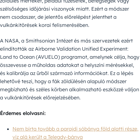
zöldülés mértékét, például tűzesetek, betegségek vagy
szélsőséges időjárási viszonyok miatt. Ezért a módszer
nem csodaszer, de jelentős előrelépést jelenthet a
vulkánkitörések korai felismerésében.
A NASA, a Smithsonian Intézet és más szervezetek ezért
elindították az Airborne Validation Unified Experiment:
Land to Ocean (AVUELO) programot, amelynek célja, hogy
összevesse a műholdas adatokat a helyszíni mérésekkel,
és kalibrálja az űrből származó információkat. Ez a lépés
lehetővé teszi, hogy a fák zöldülésén alapuló módszer
megbízható és széles körben alkalmazható eszközzé váljon
a vulkánkitörések előrejelzésében.
Érdemes elolvasni:
Nem bírta tovább a parajdi sóbánya föld alatti része,
víz alá került a Telegdy-bánya