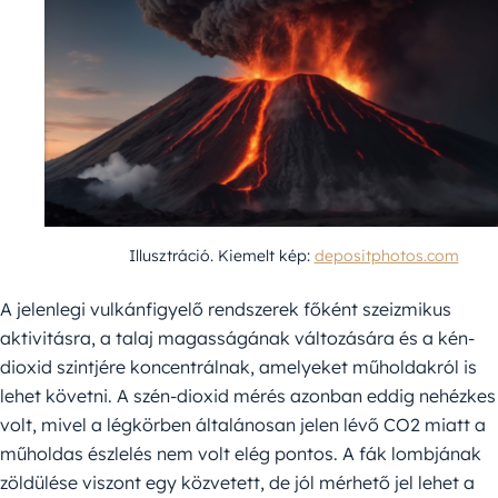
Illusztráció. Kiemelt kép:
depositphotos.com
A jelenlegi vulkánfigyelő rendszerek főként szeizmikus
aktivitásra, a talaj magasságának változására és a kén-
dioxid szintjére koncentrálnak, amelyeket műholdakról is
lehet követni. A szén-dioxid mérés azonban eddig nehézkes
volt, mivel a légkörben általánosan jelen lévő CO2 miatt a
műholdas észlelés nem volt elég pontos. A fák lombjának
zöldülése viszont egy közvetett, de jól mérhető jel lehet a