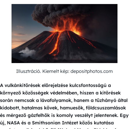
Illusztráció. Kiemelt kép: depositphotos.com
A vulkánkitörések előrejelzése kulcsfontosságú a
környező közösségek védelmében, hiszen a kitörések
során nemcsak a lávafolyamok, hanem a tűzhányó által
kidobott, hatalmas kövek, hamuesők, földcsuszamlások
és mérgező gázfelhők is komoly veszélyt jelentenek. Egy
új, NASA és a Smithsonian Intézet közös kutatása