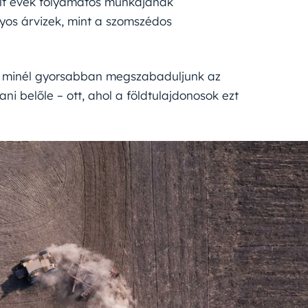
últ évek folyamatos munkájának
yos árvizek, mint a szomszédos
gy minél gyorsabban megszabaduljunk az
ani belőle – ott, ahol a földtulajdonosok ezt