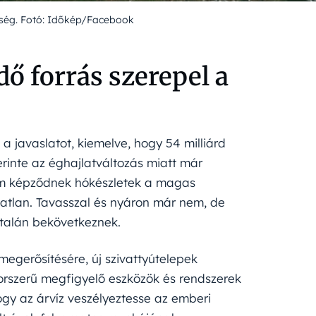
ség. Fotó: Időkép/Facebook
ő forrás szerepel a
 javaslatot, kiemelve, hogy 54 milliárd
erinte az éghajlatváltozás miatt már
em képződnek hókészletek a magas
tatlan. Tavasszal és nyáron már nem, de
ltalán bekövetkeznek.
 megerősítésére, új szivattyútelepek
korszerű megfigyelő eszközök és rendszerek
ogy az árvíz veszélyeztesse az emberi