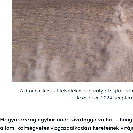
A drónnal készült felvételen az aszálytól sújtott 
közelében 2024. szeptem
Magyarország egyharmada sivataggá válhat – hangz
állami költségvetés vízgazdálkodási kereteinek vitáj