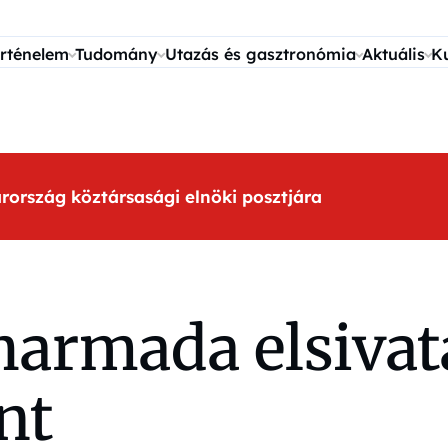
rténelem
Tudomány
Utazás és gasztronómia
Aktuális
K
arország köztársasági elnöki posztjára
armada elsivat
nt