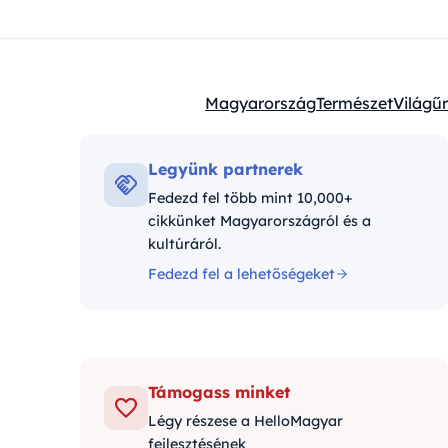
Magyarország
Természet
Világűr
Kategóriák:
Legyünk partnerek
Fedezd fel több mint 10,000+
cikkünket Magyarországról és a
kultúráról.
Fedezd fel a lehetőségeket
Támogass minket
Légy részese a HelloMagyar
fejlesztésének