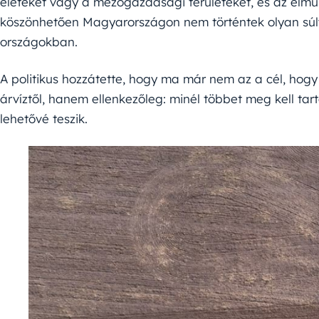
életeket vagy a mezőgazdasági területeket, és az elm
köszönhetően Magyarországon nem történtek olyan súl
országokban.
A politikus hozzátette, hogy ma már nem az a cél, ho
árvíztől, hanem ellenkezőleg: minél többet meg kell tart
lehetővé teszik.