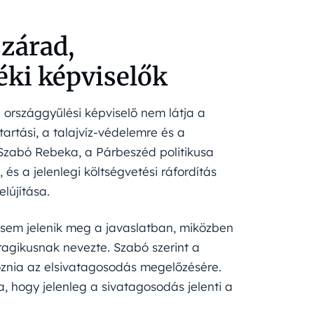
zárad,
éki képviselők
országgyűlési képviselő nem látja a
artási, a talajvíz-védelemre és a
Szabó Rebeka, a Párbeszéd politikusa
és a jelenlegi költségvetési ráfordítás
lújítása.
n sem jelenik meg a javaslatban, miközben
tragikusnak nevezte. Szabó szerint a
znia az elsivatagosodás megelőzésére.
, hogy jelenleg a sivatagosodás jelenti a