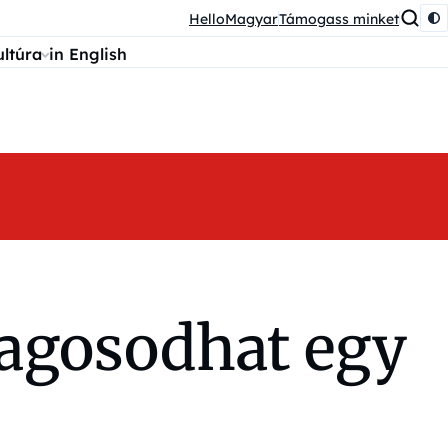
HelloMagyar
Támogass minket
ultúra
in English
agosodhat egy