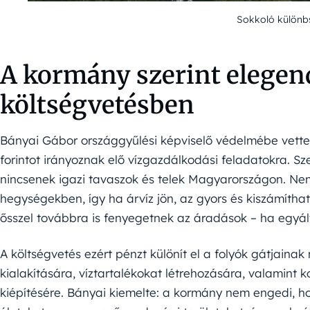
Sokkoló különb
A kormány szerint elegend
költségvetésben
Bányai Gábor országgyűlési képviselő védelmébe vette a
forintot irányoznak elő vízgazdálkodási feladatokra. Sz
nincsenek igazi tavaszok és telek Magyarországon. N
hegységekben, így ha árvíz jön, az gyors és kiszámítha
ősszel továbbra is fenyegetnek az áradások – ha egyá
A költségvetés ezért pénzt különít el a folyók gátjainak
kialakítására, víztartalékokat létrehozására, valamint 
kiépítésére. Bányai kiemelte: a kormány nem engedi, h