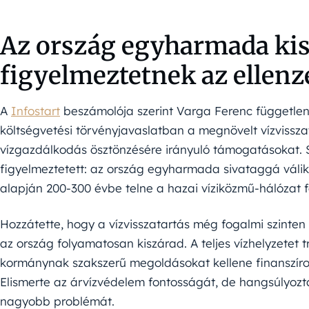
Az ország egyharmada kis
figyelmeztetnek az ellenz
A
Infostart
beszámolója szerint Varga Ferenc független 
költségvetési törvényjavaslatban a megnövelt vízvisszat
vízgazdálkodás ösztönzésére irányuló támogatásokat. 
figyelmeztetett: az ország egyharmada sivataggá válik, 
alapján 200-300 évbe telne a hazai víziközmű-hálózat fe
Hozzátette, hogy a vízvisszatartás még fogalmi szinte
az ország folyamatosan kiszárad. A teljes vízhelyzetet 
kormánynak szakszerű megoldásokat kellene finanszíro
Elismerte az árvízvédelem fontosságát, de hangsúlyozta
nagyobb problémát.