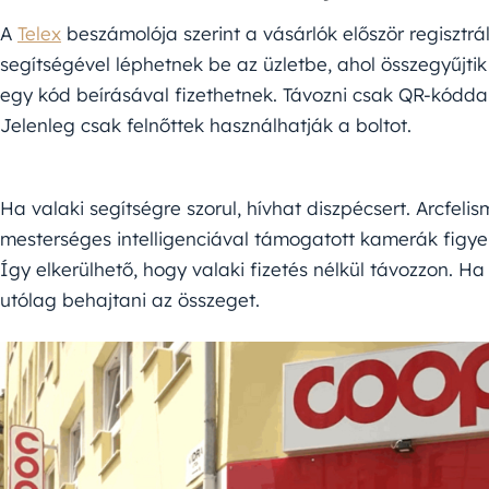
A
Telex
beszámolója szerint a vásárlók először regiszt
segítségével léphetnek be az üzletbe, ahol összegyűjtik
egy kód beírásával fizethetnek. Távozni csak QR-kóddal va
Jelenleg csak felnőttek használhatják a boltot.
Ha valaki segítségre szorul, hívhat diszpécsert. Arcfelis
mesterséges intelligenciával támogatott kamerák figye
Így elkerülhető, hogy valaki fizetés nélkül távozzon. 
utólag behajtani az összeget.