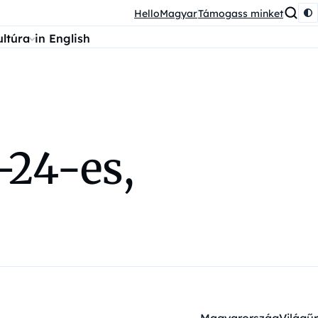
HelloMagyar
Támogass minket
ultúra
in English
–24-es,