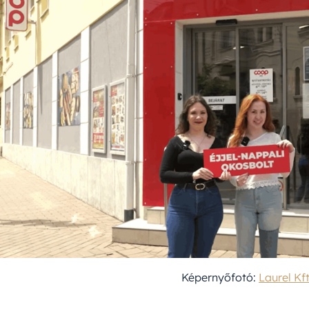
Képernyőfotó:
Laurel Kf