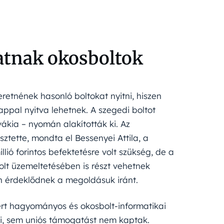
hatnak okosboltok
retnének hasonló boltokat nyitni, hiszen
appal nyitva lehetnek. A szegedi boltot
ákia – nyomán alakították ki. Az
sztette, mondta el Bessenyei Attila, a
llió forintos befektetésre volt szükség, de a
lt üzemeltetésében is részt vehetnek
n érdeklődnek a megoldásuk iránt.
zért hagyományos és okosbolt-informatikai
lami, sem uniós támogatást nem kaptak.