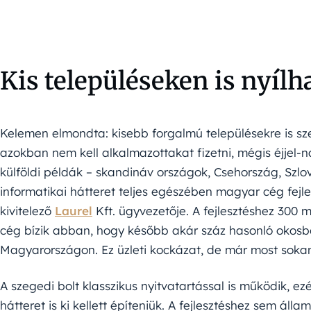
Kis településeken is nyíl
Kelemen elmondta: kisebb forgalmú településekre is sze
azokban nem kell alkalmazottakat fizetni, mégis éjjel-n
külföldi példák – skandináv országok, Csehország, Szlov
informatikai hátteret teljes egészében magyar cég fejle
kivitelező
Laurel
Kft. ügyvezetője. A fejlesztéshez 300 mi
cég bízik abban, hogy később akár száz hasonló okosbo
Magyarországon. Ez üzleti kockázat, de már most soka
A szegedi bolt klasszikus nyitvatartással is működik, e
hátteret is ki kellett építeniük. A fejlesztéshez sem ál