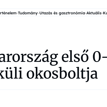
rténelem
Tudomány
Utazás és gasztronómia
Aktuális
K
rország első 0
üli okosboltja