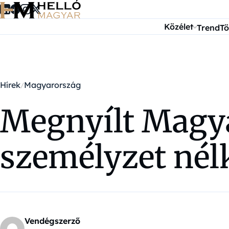
Ugrás a tartalomra
Közélet
Trend
Tö
Hírek
Magyarország
Megnyílt Magya
személyzet nélk
Vendégszerző