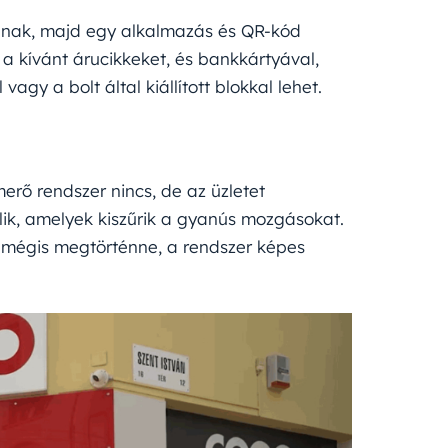
rálnak, majd egy alkalmazás és QR-kód
 a kívánt árucikkeket, és bankkártyával,
gy a bolt által kiállított blokkal lehet.
merő rendszer nincs, de az üzletet
lik, amelyek kiszűrik a gyanús mozgásokat.
Ha mégis megtörténne, a rendszer képes