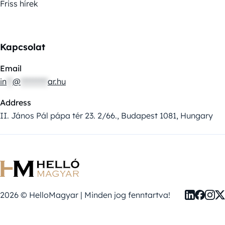
Friss hírek
Kapcsolat
Email
in
**
@
*********
ar.hu
Address
II. János Pál pápa tér 23. 2/66., Budapest 1081, Hungary
2026 © HelloMagyar | Minden jog fenntartva!