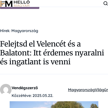
Ugrás a tartalomra
Hírek
Magyarország
Felejtsd el Velencét és a
Balatont: Itt érdemes nyaralni
és ingatlant is venni
Vendégszerző
Magyarország
Világűr
Kategóriák:
Közzétéve:
2025.05.22.