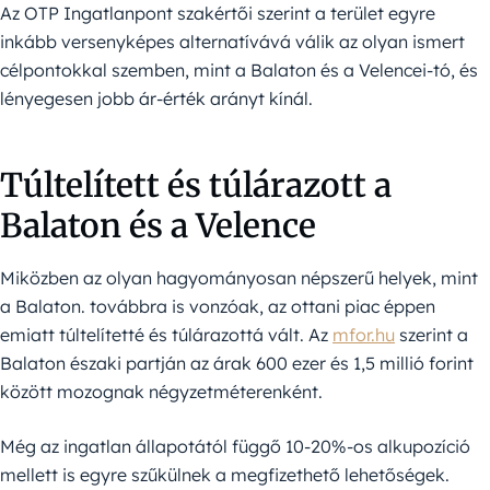
Az OTP Ingatlanpont szakértői szerint a terület egyre
inkább versenyképes alternatívává válik az olyan ismert
célpontokkal szemben, mint a Balaton és a Velencei-tó, és
lényegesen jobb ár-érték arányt kínál.
Túltelített és túlárazott a
Balaton és a Velence
Miközben az olyan hagyományosan népszerű helyek, mint
a Balaton. továbbra is vonzóak, az ottani piac éppen
emiatt túltelítetté és túlárazottá vált. Az
mfor.hu
szerint a
Balaton északi partján az árak 600 ezer és 1,5 millió forint
között mozognak négyzetméterenként.
Még az ingatlan állapotától függő 10-20%-os alkupozíció
mellett is egyre szűkülnek a megfizethető lehetőségek.