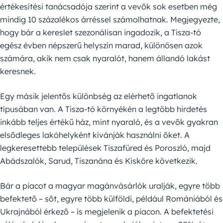
értékesítési tanácsadója szerint a vevők sok esetben még
mindig 10 százalékos árréssel számolhatnak. Megjegyezte,
hogy bár a kereslet szezonálisan ingadozik, a Tisza-tó
egész évben népszerű helyszín marad, különösen azok
számára, akik nem csak nyaralót, hanem állandó lakást
keresnek.
Egy másik jelentős különbség az elérhető ingatlanok
típusában van. A Tisza-tó környékén a legtöbb hirdetés
inkább teljes értékű ház, mint nyaraló, és a vevők gyakran
elsődleges lakóhelyként kívánják használni őket. A
legkeresettebb települések Tiszafüred és Poroszló, majd
Abádszalók, Sarud, Tiszanána és Kisköre következik.
Bár a piacot a magyar magánvásárlók uralják, egyre több
befektető – sőt, egyre több külföldi, például Romániából és
Ukrajnából érkező – is megjelenik a piacon. A befektetési