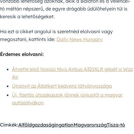
vonzóbb lehetőség azoknak, akik a Balaton és a Velencei-
tó méltán népszerű, de egyre drágább üdülőhelyein túl is
keresik a lehetőségeket.
Ha ezt a cikket angolul is szeretnéd elolvasni vagy
megosztani, kattints ide:
Daily News Hungary
Érdemes elolvasni:
Átvette első hosszú távú Airbus A321XLR gépét a Wizz
Air
Újranyit az Állatkert kedvenc látványossága
Új, fizetős útszakaszok jönnek júniustól a magyar
autópályákon
Címkék:
Alföld
gazdaság
ingatlan
Magyarország
Tisza-tó