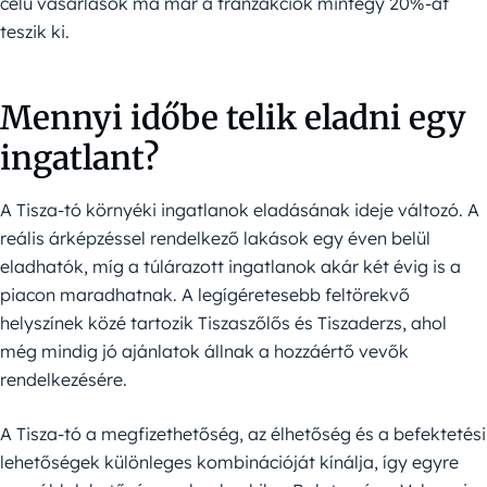
célú vásárlások ma már a tranzakciók mintegy 20%-át
teszik ki.
Mennyi időbe telik eladni egy
ingatlant?
A Tisza-tó környéki ingatlanok eladásának ideje változó. A
reális árképzéssel rendelkező lakások egy éven belül
eladhatók, míg a túlárazott ingatlanok akár két évig is a
piacon maradhatnak. A legígéretesebb feltörekvő
helyszínek közé tartozik Tiszaszőlős és Tiszaderzs, ahol
még mindig jó ajánlatok állnak a hozzáértő vevők
rendelkezésére.
A Tisza-tó a megfizethetőség, az élhetőség és a befektetési
lehetőségek különleges kombinációját kínálja, így egyre