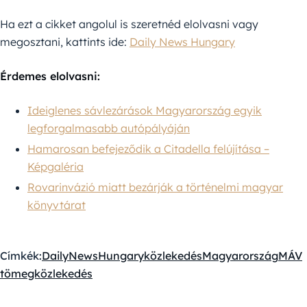
Ha ezt a cikket angolul is szeretnéd elolvasni vagy
megosztani, kattints ide:
Daily News Hungary
Érdemes elolvasni:
Ideiglenes sávlezárások Magyarország egyik
legforgalmasabb autópályáján
Hamarosan befejeződik a Citadella felújítása –
Képgaléria
Rovarinvázió miatt bezárják a történelmi magyar
könyvtárat
Címkék:
DailyNewsHungary
közlekedés
Magyarország
MÁV
tömegközlekedés