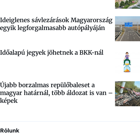
Ideiglenes sávlezárások Magyarország
egyik legforgalmasabb autópályáján
Időalapú jegyek jöhetnek a BKK-nál
Újabb borzalmas repülőbaleset a
magyar határnál, több áldozat is van –
képek
Rólunk