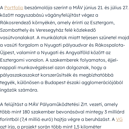
A
Portfolio
beszámolója szerint a MÁV június 21. és július 27.
között nagyszabású vágányfelújítást végez a
Rákosrendező környékén, amely érinti az Esztergom,
Szombathely és Veresegyház felé közlekedő
vasútvonalakat. A munkálatok miatt teljesen szünetel majd
a vasúti forgalom a Nyugati pályaudvar és Rákospalota-
Újpest, valamint a Nyugati és Angyalföld között az
Esztergomi vonalon. A szakemberek folyamatos, éjjel-
nappali munkavégzéssel azon dolgoznak, hogy a
pályaszakaszokat korszerűsítsék és megbízhatóbbá
tegyék, különösen a Budapest északi agglomerációjából
ingázók számára.
A felújítást a MÁV Pályaműködtetési Zrt. vezeti, amely
több mint 180 szakember bevonásával mintegy 3 milliárd
forintból (7,4 millió euró) hajtja végre a beruházást. A
VG
azt írja, a projekt során több mint 1,5 kilométer