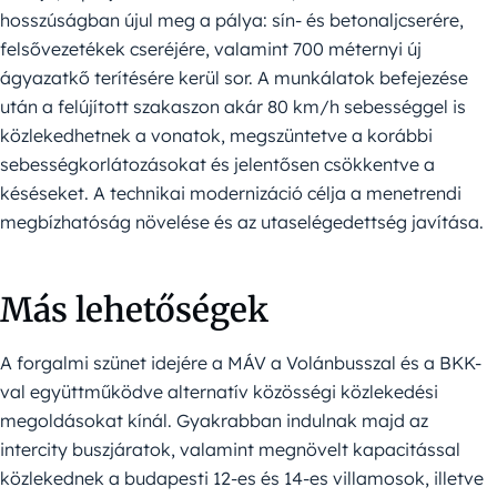
hosszúságban újul meg a pálya: sín- és betonaljcserére,
felsővezetékek cseréjére, valamint 700 méternyi új
ágyazatkő terítésére kerül sor. A munkálatok befejezése
után a felújított szakaszon akár 80 km/h sebességgel is
közlekedhetnek a vonatok, megszüntetve a korábbi
sebességkorlátozásokat és jelentősen csökkentve a
késéseket. A technikai modernizáció célja a menetrendi
megbízhatóság növelése és az utaselégedettség javítása.
Más lehetőségek
A forgalmi szünet idejére a MÁV a Volánbusszal és a BKK-
val együttműködve alternatív közösségi közlekedési
megoldásokat kínál. Gyakrabban indulnak majd az
intercity buszjáratok, valamint megnövelt kapacitással
közlekednek a budapesti 12-es és 14-es villamosok, illetve