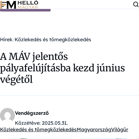
Ugrás a tartalomra
Hírek
Közlekedés és tömegközlekedés
A MÁV jelentős
pályafelújításba kezd június
végétől
Vendégszerző
Közzétéve:
2025.05.31.
Közlekedés és tömegközlekedés
Magyarország
Világűr
Kategóriák: