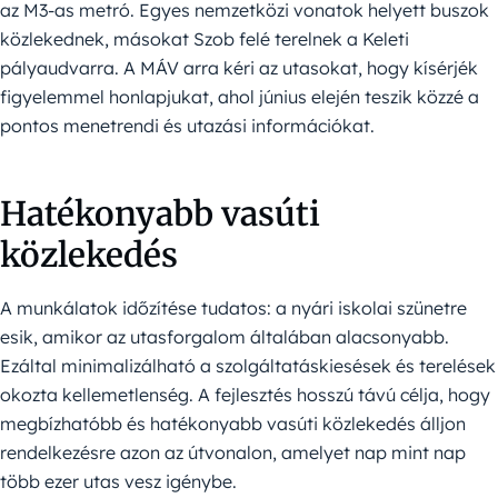
az M3-as metró. Egyes nemzetközi vonatok helyett buszok
közlekednek, másokat Szob felé terelnek a Keleti
pályaudvarra. A MÁV arra kéri az utasokat, hogy kísérjék
figyelemmel honlapjukat, ahol június elején teszik közzé a
pontos menetrendi és utazási információkat.
Hatékonyabb vasúti
közlekedés
A munkálatok időzítése tudatos: a nyári iskolai szünetre
esik, amikor az utasforgalom általában alacsonyabb.
Ezáltal minimalizálható a szolgáltatáskiesések és terelések
okozta kellemetlenség. A fejlesztés hosszú távú célja, hogy
megbízhatóbb és hatékonyabb vasúti közlekedés álljon
rendelkezésre azon az útvonalon, amelyet nap mint nap
több ezer utas vesz igénybe.