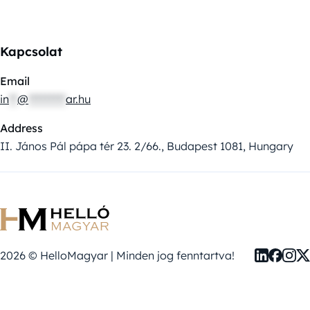
Kapcsolat
Email
in
**
@
*********
ar.hu
Address
II. János Pál pápa tér 23. 2/66., Budapest 1081, Hungary
2026 © HelloMagyar | Minden jog fenntartva!