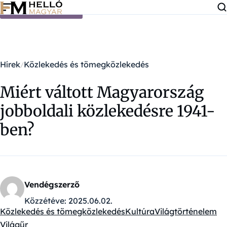
Ugrás a tartalomra
Hírek
Közlekedés és tömegközlekedés
Miért váltott Magyarország
jobboldali közlekedésre 1941-
ben?
Vendégszerző
Közzétéve:
2025.06.02.
Közlekedés és tömegközlekedés
Kultúra
Világtörténelem
Kategóriák:
Világűr