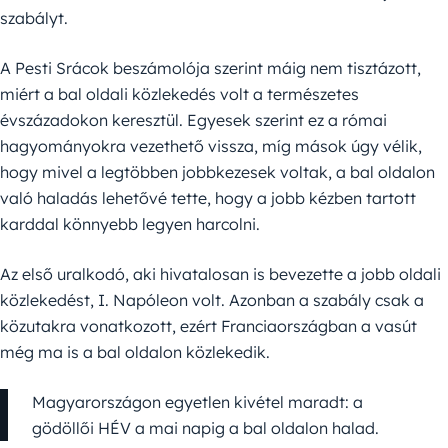
szabályt.
A Pesti Srácok beszámolója szerint máig nem tisztázott,
miért a bal oldali közlekedés volt a természetes
évszázadokon keresztül. Egyesek szerint ez a római
hagyományokra vezethető vissza, míg mások úgy vélik,
hogy mivel a legtöbben jobbkezesek voltak, a bal oldalon
való haladás lehetővé tette, hogy a jobb kézben tartott
karddal könnyebb legyen harcolni.
Az első uralkodó, aki hivatalosan is bevezette a jobb oldali
közlekedést, I. Napóleon volt. Azonban a szabály csak a
közutakra vonatkozott, ezért Franciaországban a vasút
még ma is a bal oldalon közlekedik.
Magyarországon egyetlen kivétel maradt: a
gödöllői HÉV a mai napig a bal oldalon halad.