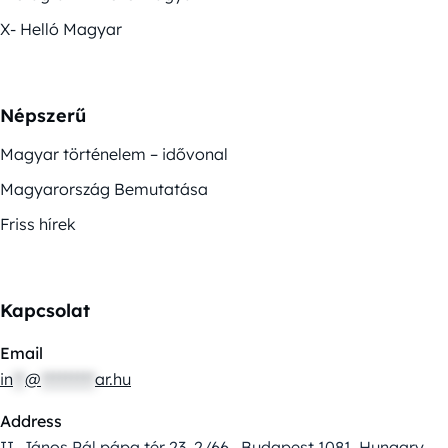
X- Helló Magyar
Népszerű
Magyar történelem – idővonal
Magyarország Bemutatása
Friss hírek
Kapcsolat
Email
in
**
@
*********
ar.hu
Address
II. János Pál pápa tér 23. 2/66., Budapest 1081, Hungary