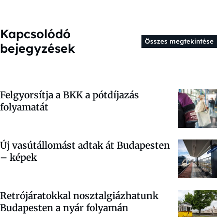
Kapcsolódó
Összes megtekintése
bejegyzések
Felgyorsítja a BKK a pótdíjazás
folyamatát
Új vasútállomást adtak át Budapesten
– képek
Retrójáratokkal nosztalgiázhatunk
Budapesten a nyár folyamán