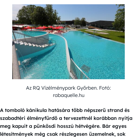
Az RQ Vízélménypark Győrben. Fotó:
rabaquelle.hu
A tomboló kánikula hatására több népszerű strand és
szabadtéri élményfürdő a tervezettnél korábban nyitja
meg kapuit a pünkösdi hosszú hétvégére. Bár egyes
létesítmények még csak részlegesen üzemelnek, sok