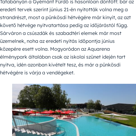
Tatabányán a Gyémánt Fürdő is hasonlóan döntött: bár az
eredeti tervek szerint június 21-én nyitották volna meg a
strandrészt, most a pünkösdi hétvégére már kinyit, az azt
követő hétvége nyitvatartása pedig az időjárástól függ.
Sárváron a csúszdák és szabadtéri elemek már most
üzemelnek, noha az eredeti nyitás időpontja június
közepére esett volna. Mogyoródon az Aquarena
élménypark általában csak az iskolai szünet idején tart
nyitva, idén azonban kivételt tesz, és már a pünkösdi
hétvégére is várja a vendégeket.