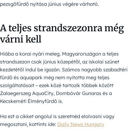
pezsgőfürdő nyitása június végére várható.
A teljes strandszezonra még
várni kell
Hiába a korai nyári meleg, Magyarországon a teljes
strandszezon csak június közepétől, az iskolai szünet
kezdetétől indul be igazán. Számos nagyobb szabadtéri
fürdő és aquapark még nem nyitotta meg teljes
szolgáltatásait – ezek közé tartozik többek között
Zalaegerszeg AquaCity, Dombóvár Gunaras és a
Kecskeméti Élményfürdő is.
Ha ezt a cikket angolul is szeretnéd elolvasni vagy
megosztani, kattints ide:
Daily News Hungary