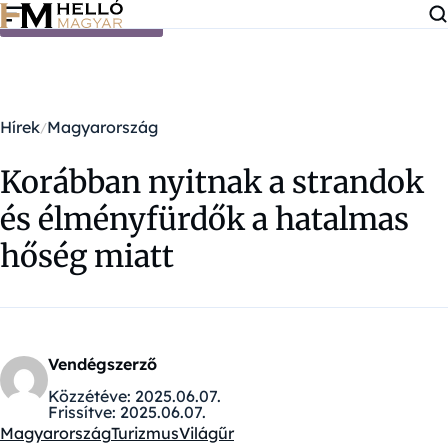
Ugrás a tartalomra
Hírek
Magyarország
Korábban nyitnak a strandok
és élményfürdők a hatalmas
hőség miatt
Vendégszerző
Közzétéve:
2025.06.07.
Frissítve:
2025.06.07.
Magyarország
Turizmus
Világűr
Kategóriák: