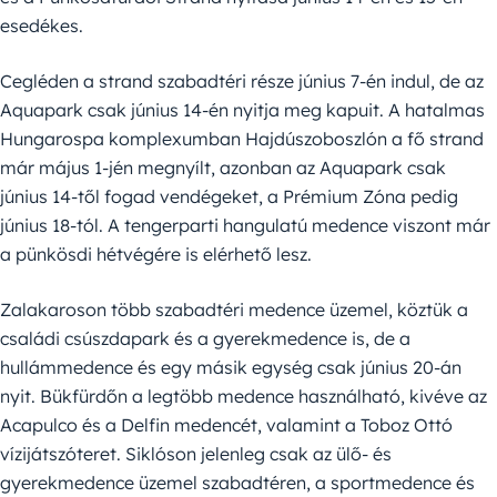
esedékes.
Cegléden a strand szabadtéri része június 7-én indul, de az
Aquapark csak június 14-én nyitja meg kapuit. A hatalmas
Hungarospa komplexumban Hajdúszoboszlón a fő strand
már május 1-jén megnyílt, azonban az Aquapark csak
június 14-től fogad vendégeket, a Prémium Zóna pedig
június 18-tól. A tengerparti hangulatú medence viszont már
a pünkösdi hétvégére is elérhető lesz.
Zalakaroson több szabadtéri medence üzemel, köztük a
családi csúszdapark és a gyerekmedence is, de a
hullámmedence és egy másik egység csak június 20-án
nyit. Bükfürdőn a legtöbb medence használható, kivéve az
Acapulco és a Delfin medencét, valamint a Toboz Ottó
vízijátszóteret. Siklóson jelenleg csak az ülő- és
gyerekmedence üzemel szabadtéren, a sportmedence és