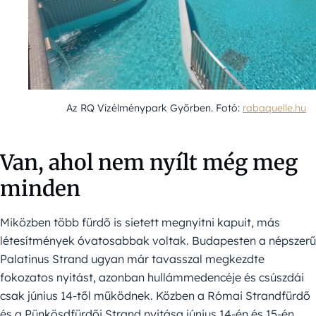
Az RQ Vízélménypark Győrben. Fotó:
rabaquelle.hu
Van, ahol nem nyílt még meg
minden
Miközben több fürdő is sietett megnyitni kapuit, más
létesítmények óvatosabbak voltak. Budapesten a népszerű
Palatinus Strand ugyan már tavasszal megkezdte
fokozatos nyitást, azonban hullámmedencéje és csúszdái
csak június 14-től működnek. Közben a Római Strandfürdő
és a Pünkösdfürdői Strand nyitása június 14-én és 15-én