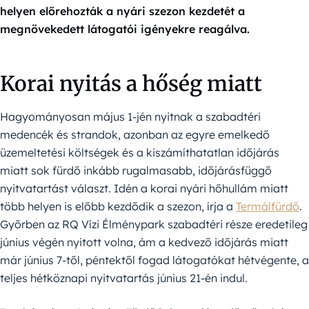
helyen előrehozták a nyári szezon kezdetét a
megnövekedett látogatói igényekre reagálva.
Korai nyitás a hőség miatt
Hagyományosan május 1-jén nyitnak a szabadtéri
medencék és strandok, azonban az egyre emelkedő
üzemeltetési költségek és a kiszámíthatatlan időjárás
miatt sok fürdő inkább rugalmasabb, időjárásfüggő
nyitvatartást választ. Idén a korai nyári hőhullám miatt
több helyen is előbb kezdődik a szezon, írja a
Termálfürdő
.
Győrben az RQ Vízi Élménypark szabadtéri része eredetileg
június végén nyitott volna, ám a kedvező időjárás miatt
már június 7-től, péntektől fogad látogatókat hétvégente, a
teljes hétköznapi nyitvatartás június 21-én indul.