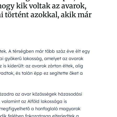
hogy kik voltak az avarok,
 történt azokkal, akik már
tek. A térségben már több száz éve élt egy
pai gyökerű lakosság, amelyet az avarok
is kiderült: az avarok zártan éltek, alig
adtak, és talán épp ez segítette őket a
századra az avar közösségek házasodási
 valamint az Alföld lakossága is
n megfigyelhető a honfoglaló magyarok
ik felében fokozatosan elterjedtek a