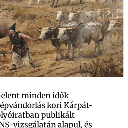
elent minden idők
népvándorlás kori Kárpát-
lyóiratban publikált
S-vizsgálatán alapul, és