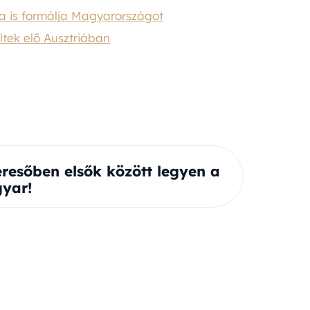
ma is formálja Magyarországot
ltek elő Ausztriában
eresőben elsők között legyen a
yar!