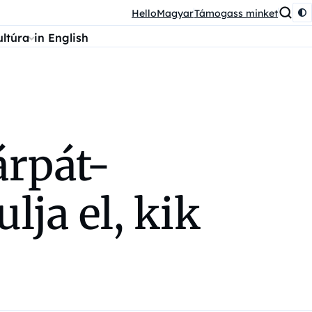
HelloMagyar
Támogass minket
ultúra
in English
árpát-
lja el, kik