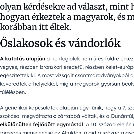
olyan kérdésekre ad választ, mint 
hogyan érkeztek a magyarok, és mi
korábban itt éltek.
Őslakosok és vándorlók
A kutatás alapján
a honfoglalók nem üres földre érkez
vegyes, részben bronzkori eredetű, részben kelet-euró
egészítettek ki. A most vizsgált csontmaradványokból az 
keveredtek a helyiekkel, míg a magyarok gyorsan beolv
túlélésben.
A genetikai kapcsolatok alapján úgy tűnik, hogy a 7. 
szokásai megváltoztak: zártabbá váltak, és a Dunántúl,
elkülönülten fejlődött egymástól
. A 10. század elejé
tömeges megjelenése az Alföldön, majd a század másod