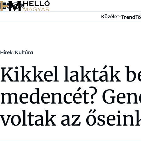
Ugrás a tartalomra
Közélet
Trend
Tö
Hírek
Kultúra
Kikkel lakták 
medencét? Genet
voltak az ősein