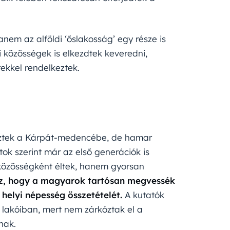
em az alföldi ‘őslakosság’ egy része is
i közösségek is elkezdtek keveredni,
ekkel rendelkeztek.
eztek a Kárpát-medencébe, de hamar
atok szerint már az első generációk is
 közösségként éltek, hanem gyorsan
oz, hogy a magyarok tartósan megvessék
 helyi népesség összetételét.
A kutatók
 lakóiban, mert nem zárkóztak el a
nak.