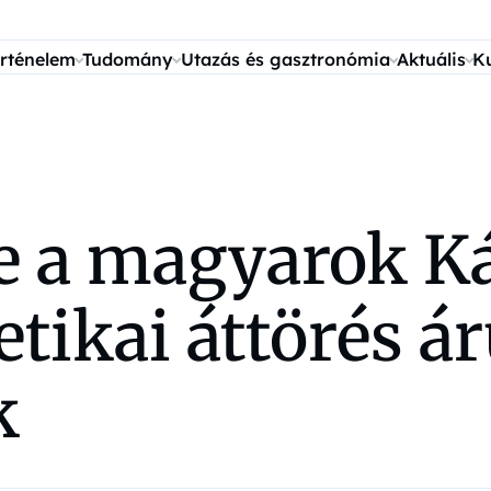
rténelem
Tudomány
Utazás és gasztronómia
Aktuális
K
be a magyarok K
ikai áttörés áru
k