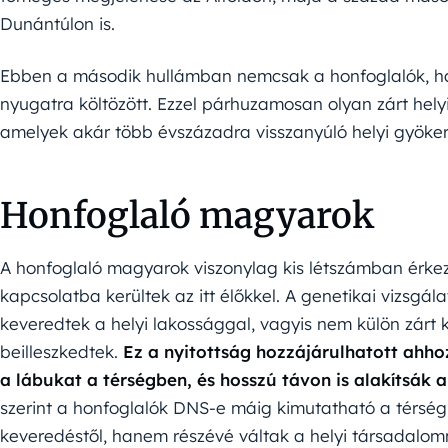
Dunántúlon is.
Ebben a második hullámban nemcsak a honfoglalók, han
nyugatra költözött. Ezzel párhuzamosan olyan zárt hely
amelyek akár több évszázadra visszanyúló helyi gyöker
Honfoglaló magyarok
A honfoglaló magyarok viszonylag kis létszámban érk
kapcsolatba kerültek az itt élőkkel. A genetikai vizsgál
keveredtek a helyi lakossággal, vagyis nem külön zárt
beilleszkedtek.
Ez a nyitottság hozzájárulhatott ahh
a lábukat a térségben, és hosszú távon is alakítsák a
szerint a honfoglalók DNS-e máig kimutatható a térség
keveredéstől, hanem részévé váltak a helyi társadalom