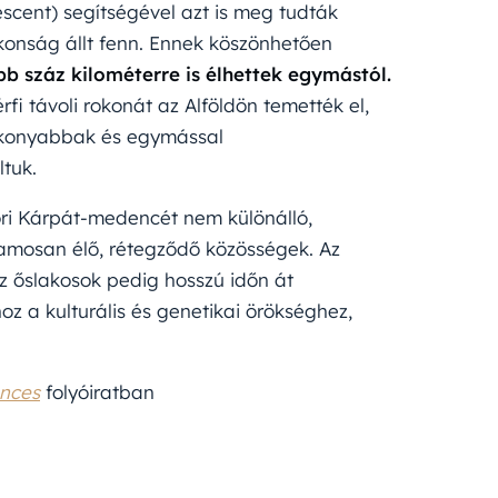
scent) segítségével azt is meg tudták
okonság állt fenn. Ennek köszönhetően
bb száz kilométerre is élhettek egymástól.
fi távoli rokonát az Alföldön temették el,
gékonyabbak és egymással
tuk.
ori Kárpát-medencét nem különálló,
mosan élő, rétegződő közösségek. Az
z őslakosok pedig hosszú időn át
z a kulturális és genetikai örökséghez,
nces
folyóiratban