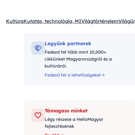
Kultúra
Kutatás, technológia, MI
Világtörténelem
Világűr
Kategóriák:
Legyünk partnerek
Fedezd fel több mint 10,000+
cikkünket Magyarországról és a
kultúráról.
Fedezd fel a lehetőségeket
Támogass minket
Légy részese a HelloMagyar
fejlesztésének