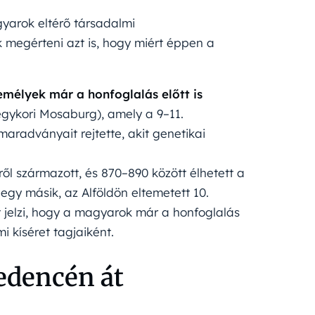
yarok eltérő társadalmi
megérteni azt is, hogy miért éppen a
mélyek már a honfoglalás előtt is
gykori Mosaburg), amely a 9–11.
maradványait rejtette, akit genetikai
éről származott, és 870–890 között élhetett a
egy másik, az Alföldön eltemetett 10.
zt jelzi, hogy a magyarok már a honfoglalás
i kíséret tagjaiként.
edencén át