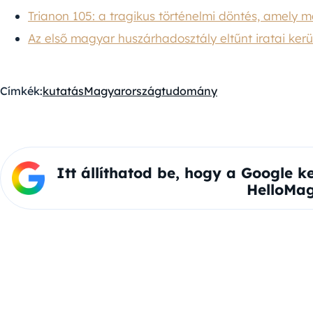
Trianon 105: a tragikus történelmi döntés, amely 
Az első magyar huszárhadosztály eltűnt iratai kerü
Címkék:
kutatás
Magyarország
tudomány
Itt állíthatod be, hogy a Google k
HelloMag