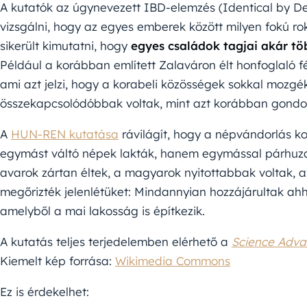
A kutatók az úgynevezett IBD-elemzés (Identical by De
vizsgálni, hogy az egyes emberek között milyen fokú r
sikerült kimutatni, hogy
egyes családok tagjai akár tö
Például a korábban említett Zalaváron élt honfoglaló fér
ami azt jelzi, hogy a korabeli közösségek sokkal moz
összekapcsolódóbbak voltak, mint azt korábban gondol
A
HUN-REN kutatása
rávilágít, hogy a népvándorlás k
egymást váltó népek lakták, hanem egymással párhuza
avarok zártan éltek, a magyarok nyitottabbak voltak, a
megőrizték jelenlétüket: Mindannyian hozzájárultak ahho
amelyből a mai lakosság is építkezik.
A kutatás teljes terjedelemben elérhető a
Science Adva
Kiemelt kép forrása:
Wikimedia Commons
Ez is érdekelhet: