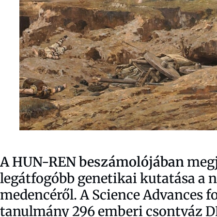
A HUN-REN beszámolójában
megj
legátfogóbb genetikai kutatása a 
medencéről. A Science Advances fo
tanulmány 296 emberi csontváz DN