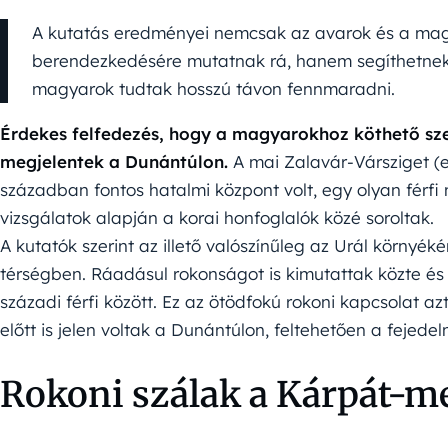
A kutatás eredményei nemcsak az avarok és a mag
berendezkedésére mutatnak rá, hanem segíthetnek 
magyarok tudtak hosszú távon fennmaradni.
Érdekes felfedezés, hogy a magyarokhoz köthető sze
megjelentek a Dunántúlon.
A mai Zalavár-Vársziget (e
században fontos hatalmi központ volt, egy olyan férfi 
vizsgálatok alapján a korai honfoglalók közé soroltak.
A kutatók szerint az illető valószínűleg az Urál környék
térségben. Ráadásul rokonságot is kimutattak közte és 
századi férfi között. Ez az ötödfokú rokoni kapcsolat a
előtt is jelen voltak a Dunántúlon, feltehetően a fejedelm
Rokoni szálak a Kárpát-m