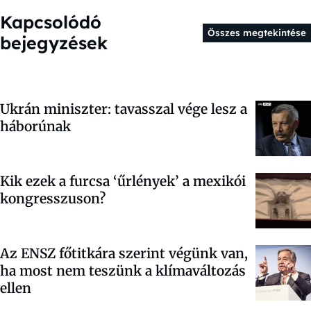
Kapcsolódó
Összes megtekintése
bejegyzések
Ukrán miniszter: tavasszal vége lesz a
háborúnak
Kik ezek a furcsa ‘űrlények’ a mexikói
kongresszuson?
Az ENSZ főtitkára szerint végünk van,
ha most nem teszünk a klímaváltozás
ellen