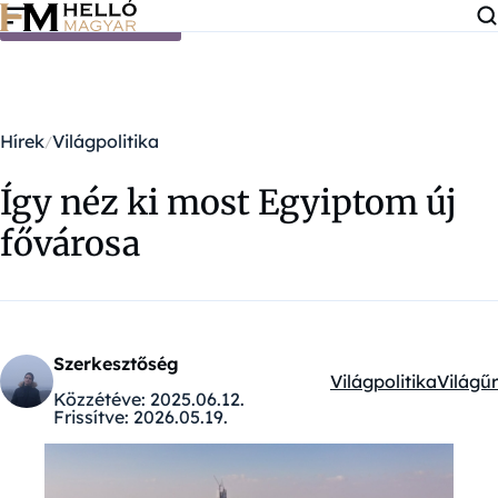
Ugrás a tartalomra
Hírek
Világpolitika
Így néz ki most Egyiptom új
fővárosa
Szerkesztőség
Világpolitika
Világűr
Kategóriák:
Közzétéve:
2025.06.12.
Frissítve:
2026.05.19.