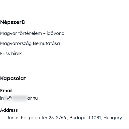
Népszerű
Magyar történelem – idővonal
Magyarország Bemutatása
Friss hírek
Kapcsolat
Email
in
**
@
*********
ar.hu
Address
II. János Pál pápa tér 23. 2/66., Budapest 1081, Hungary