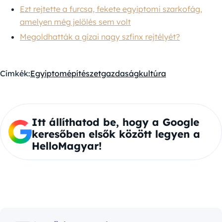
Ezt rejtette a furcsa, fekete egyiptomi szarkofág,
amelyen még jelölés sem volt
Megoldhatták a gízai nagy szfinx rejtélyét?
Címkék:
Egyiptom
építészet
gazdaság
kultúra
Itt állíthatod be, hogy a Google
keresőben elsők között legyen a
HelloMagyar!