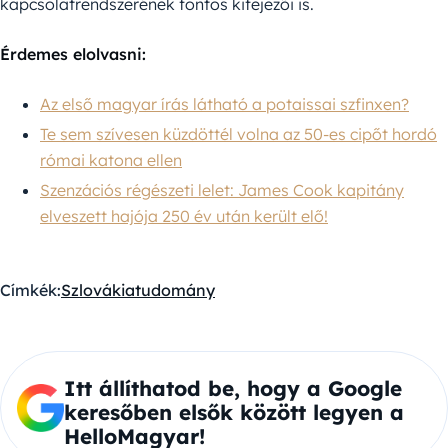
kapcsolatrendszerének fontos kifejezői is.
Érdemes elolvasni:
Az első magyar írás látható a potaissai szfinxen?
Te sem szívesen küzdöttél volna az 50-es cipőt hordó
római katona ellen
Szenzációs régészeti lelet: James Cook kapitány
elveszett hajója 250 év után került elő!
Címkék:
Szlovákia
tudomány
Itt állíthatod be, hogy a Google
keresőben elsők között legyen a
HelloMagyar!