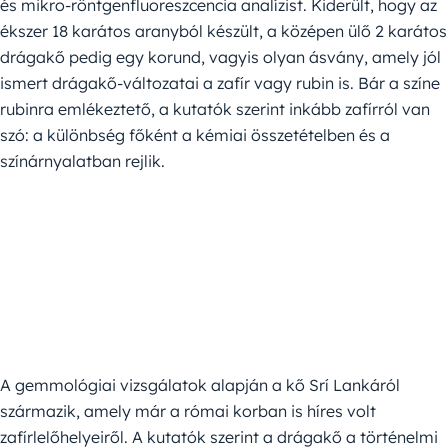
és mikro-röntgenfluoreszcencia analízist. Kiderült, hogy az
ékszer 18 karátos aranyból készült, a középen ülő 2 karátos
drágakő pedig egy korund, vagyis olyan ásvány, amely jól
ismert drágakő-változatai a zafír vagy rubin is. Bár a színe
rubinra emlékeztető, a kutatók szerint inkább zafírról van
szó: a különbség főként a kémiai összetételben és a
színárnyalatban rejlik.
A gemmológiai vizsgálatok alapján a kő Srí Lankáról
származik, amely már a római korban is híres volt
zafírlelőhelyeiről. A kutatók szerint a drágakő a történelmi