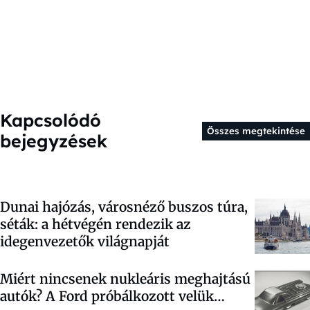
Kapcsolódó
Összes megtekintése
bejegyzések
Dunai hajózás, városnéző buszos túra,
séták: a hétvégén rendezik az
idegenvezetők világnapját
Miért nincsenek nukleáris meghajtású
autók? A Ford próbálkozott velük…