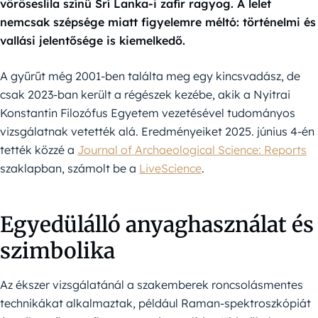
vöröseslila színű Srí Lanka-i zafír ragyog. A lelet
nemcsak szépsége miatt figyelemre méltó: történelmi és
vallási jelentősége is kiemelkedő.
A gyűrűt még 2001-ben találta meg egy kincsvadász, de
csak 2023-ban került a régészek kezébe, akik a Nyitrai
Konstantin Filozófus Egyetem vezetésével tudományos
vizsgálatnak vetették alá. Eredményeiket 2025. június 4-én
tették közzé a
Journal of Archaeological Science: Reports
szaklapban, számolt be a
LiveScience
.
Egyedülálló anyaghasználat és
szimbolika
Az ékszer vizsgálatánál a szakemberek roncsolásmentes
technikákat alkalmaztak, például Raman-spektroszkópiát