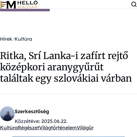
Ugrás a tartalomra
Hírek
Kultúra
Ritka, Srí Lanka-i zafírt rejtő
középkori aranygyűrűt
találtak egy szlovákiai várban
Szerkesztőség
Közzétéve:
2025.06.22.
Kultúra
Régészet
Világtörténelem
Világűr
Kategóriák: