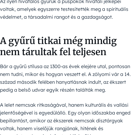
Az ilyen hivatalos gyűrűk a püspökök hivatali jelképei
voltak, amelyek egyszerre testesítették meg a spirituális
védelmet, a társadalmi rangot és a gazdagságot.
A gyűrű titkai még mindig
nem tárultak fel teljesen
Bár a gyűrű stílusa az 1300-as évek elejére utal, pontosan
nem tudni, mikor és hogyan veszett el. A zólyomi vár a 14.
század második felében hanyatlásnak indult, az ékszert
pedig a belső udvar egyik részén találták meg.
A lelet nemcsak ritkaságával, hanem kulturális és vallási
jelentőségével is egyedülálló. Egy olyan időszakba enged
bepillantást, amikor az ékszerek nemcsak dísztárgyak
voltak, hanem viselőjük rangjának, hitének és