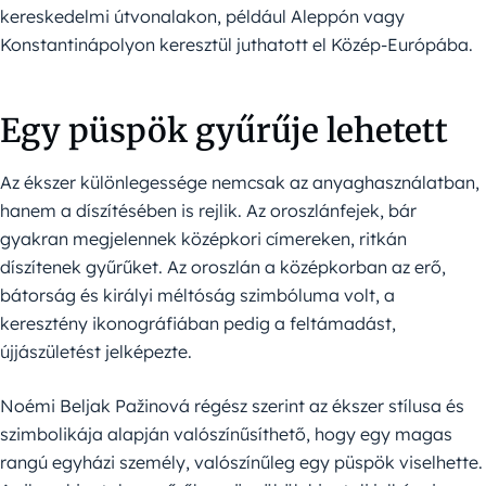
kereskedelmi útvonalakon, például Aleppón vagy
Konstantinápolyon keresztül juthatott el Közép-Európába.
Egy püspök gyűrűje lehetett
Az ékszer különlegessége nemcsak az anyaghasználatban,
hanem a díszítésében is rejlik. Az oroszlánfejek, bár
gyakran megjelennek középkori címereken, ritkán
díszítenek gyűrűket. Az oroszlán a középkorban az erő,
bátorság és királyi méltóság szimbóluma volt, a
keresztény ikonográfiában pedig a feltámadást,
újjászületést jelképezte.
Noémi Beljak Pažinová régész szerint az ékszer stílusa és
szimbolikája alapján valószínűsíthető, hogy egy magas
rangú egyházi személy, valószínűleg egy püspök viselhette.