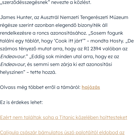
„szerződésszegésnek” nevezte a közlést.
James Hunter, az Ausztrál Nemzeti Tengerészeti Múzeum
régésze szerint azonban elegendő bizonyíték áll
rendelkezésre a roncs azonosításához. „Sosem fogunk
találni egy táblát, hogy ‘Cook itt járt’” – mondta Hosty. „De
számos tényező mutat arra, hogy az RI 2394 valóban az
Endeavour
.” „Eddig sok minden utal arra, hogy ez az
Endeavour
, és semmi sem zárja ki ezt azonosítási
helyszínen” – tette hozzá.
Olvass még többet erről a támáról:
hajózás
Ez is érdekes lehet:
Ezért nem találtak soha a Titanic közelében holttesteket
Caligula császár bámulatos úszó palotáitól eldobod az