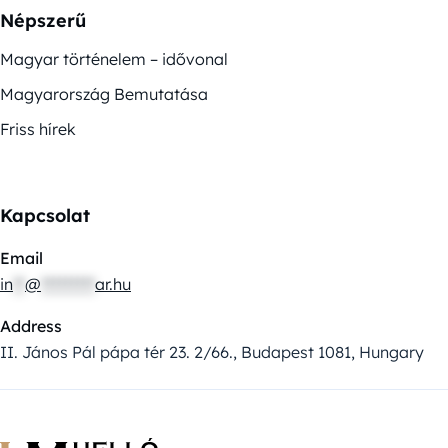
Népszerű
Magyar történelem – idővonal
Magyarország Bemutatása
Friss hírek
Kapcsolat
Email
in
**
@
*********
ar.hu
Address
II. János Pál pápa tér 23. 2/66., Budapest 1081, Hungary