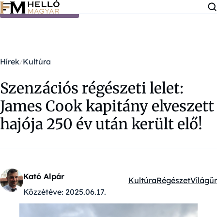
Ugrás a tartalomra
Hírek
Kultúra
Szenzációs régészeti lelet:
James Cook kapitány elveszett
hajója 250 év után került elő!
Kató Alpár
Kultúra
Régészet
Világűr
Kategóriák:
Közzétéve:
2025.06.17.