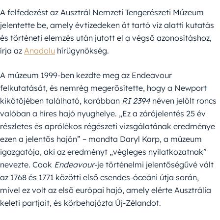
A felfedezést az Ausztrál Nemzeti Tengerészeti Múzeum
jelentette be, amely évtizedeken át tartó víz alatti kutatás
és történeti elemzés után jutott el a végső azonosításhoz,
írja az
Anadolu
hírügynökség.
A múzeum 1999-ben kezdte meg az Endeavour
felkutatását, és nemrég megerősítette, hogy a Newport
kikötőjében található, korábban
RI 2394
néven jelölt roncs
valóban a híres hajó nyughelye. „Ez a zárójelentés 25 év
részletes és aprólékos régészeti vizsgálatának eredménye
ezen a jelentős hajón” – mondta Daryl Karp, a múzeum
igazgatója, aki az eredményt „végleges nyilatkozatnak”
nevezte. Cook
Endeavour
-je történelmi jelentőségűvé vált
az 1768 és 1771 közötti első csendes-óceáni útja során,
mivel ez volt az első európai hajó, amely elérte Ausztrália
keleti partjait, és körbehajózta Új-Zélandot.