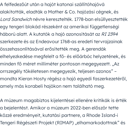
A felfedezőút után a hajót katonai szállítóhajóvá
alakították, eladták a Mather & Co. hajózási cégnek, és
Lord Sandwich
névre keresztelték. 1778-ban elsüllyesztették
egy tengeri blokád részeként az amerikai függetlenségi
háború alatt. A kutatók a hajó azonosítását az
RI 2394
szerkezete és az Endeavour 1768-as eredeti tervrajzainak
összehasonlításával erősítették meg. A gerendák
elhelyezkedése megfelelt a fő- és előárbóc helyzetének, és
minden fő méret milliméter pontosan megegyezett. „Az
orrszegély tökéletesen megegyezik, teljesen azonos” –
mondta Kieran Hosty régész a hajó egyedi faszerkezetéről,
amely más korabeli hajókon nem található meg.
A múzeum magabiztos kijelentései ellenére kritikák is érték
a bejelentést. Amikor a múzeum 2022-ben először tette
közzé eredményeit, kutatási partnere, a Rhode Island-i
Tengeri Régészeti Projekt (RIMAP) „elhamarkodottnak” és