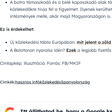
A botra támaszkodó és a belé kapaszkodó alak táb
közlekedőkre hívja fel a figyelmet. Ilyenek kerülh
intézmények mellé, akár majd Magyarországon is.
Ez is érdekelhet:
Új közlekedési tábla Európában:
mit jelent a zöld
A Balatonon nyaralsz idén?
Ezek
a legjobb fizető
Címlapkép: illusztráció. Forrás: FB/MKIF
Címkék:
hasznos infó
közlekedés
Spanyolország
Itt állíthatod be, hogy a Google k