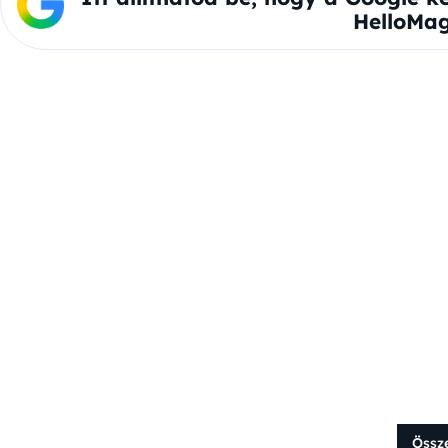
HelloMag
Össz