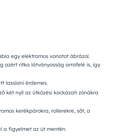
tábla egy elektromos vonatot ábrázol.
zért ritka látványosság arrafelé is, így
tt lassíani érdemes.
ző két nyíl az ütközési kockázati zónákra
romos kerékpárokra, rollerekre, sőt, a
el a figyelmet az út mentén.