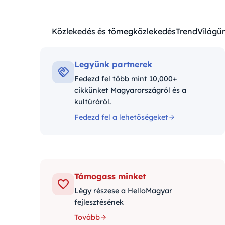
Közlekedés és tömegközlekedés
Trend
Világűr
Kategóriák:
Legyünk partnerek
Fedezd fel több mint 10,000+
cikkünket Magyarországról és a
kultúráról.
Fedezd fel a lehetőségeket
Támogass minket
Légy részese a HelloMagyar
fejlesztésének
Tovább