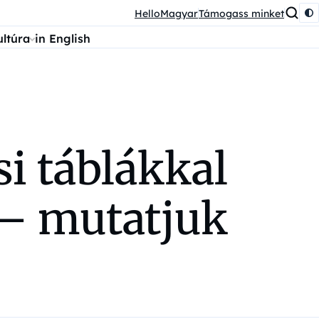
HelloMagyar
Támogass minket
ultúra
in English
i táblákkal
n – mutatjuk