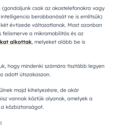
a (gondoljunk csak az okostelefonokra vagy
intelligencia berobbanását ne is említsük)
 két évtizede változatlanok. Most azonban
felismerve a mikromobilitás és az
ákat alkottak
, melyeket alább be is
éljuk, hogy mindenki számára tisztább legyen
e az adott útszakaszon.
ülnek majd kihelyezésre, de akár
sz vannak köztük olyanok, amelyek a
a közbiztonságot.
: