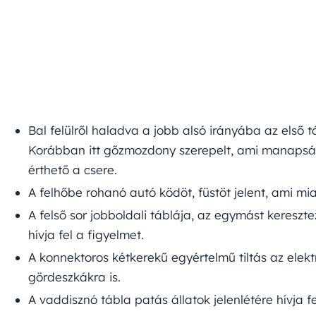
Bal felülről haladva a jobb alsó irányába az első 
Korábban itt gőzmozdony szerepelt, ami manapság a
érthető a csere.
A felhőbe rohanó autó ködöt, füstöt jelent, ami mia
A felső sor jobboldali táblája, az egymást kereszte
hívja fel a figyelmet.
A konnektoros kétkerekű egyértelmű tiltás az elekt
gördeszkákra is.
A vaddisznó tábla patás állatok jelenlétére hívja f