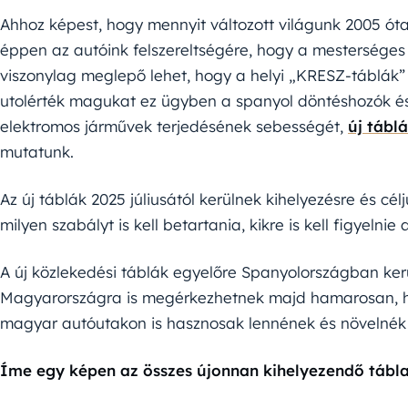
Ahhoz képest, hogy mennyit változott világunk 2005 ót
éppen az autóink felszereltségére, hogy a mesterséges 
viszonylag meglepő lehet, hogy a helyi „KRESZ-táblák”
utolérték magukat ez ügyben a spanyol döntéshozók és 
elektromos járművek terjedésének sebességét,
új tábl
mutatunk.
Az új táblák 2025 júliusától kerülnek kihelyezésre és c
milyen szabályt is kell betartania, kikre is kell figyelni
A új közlekedési táblák egyelőre Spanyolországban ker
Magyarországra is megérkezhetnek majd hamarosan, hi
magyar autóutakon is hasznosak lennének és növelnék 
Íme egy képen az összes újonnan kihelyezendő tábla