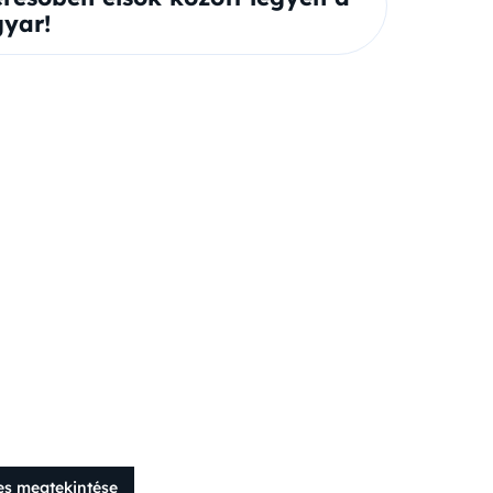
yar!
es megtekintése