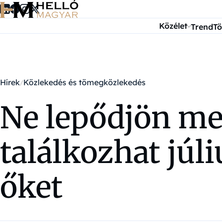
Ugrás a tartalomra
Közélet
Trend
Tö
Hírek
Közlekedés és tömegközlekedés
Ne lepődjön meg
találkozhat júl
őket