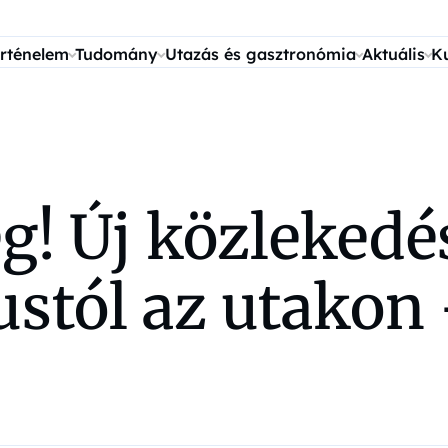
rténelem
Tudomány
Utazás és gasztronómia
Aktuális
K
! Új közlekedés
iustól az utako