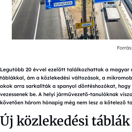
Forrás
Legutóbb 20 évvel ezelőtt találkozhattak a magyar 
táblákkal, ám a közlekedési változások, a mikromob
okok arra sarkallták a spanyol döntéshozókat, hogy 
vezessenek be. A helyi járművezető-tanulóknak visz
követően három hónapig még nem lesz a kötelező ta
Új közlekedési táblá