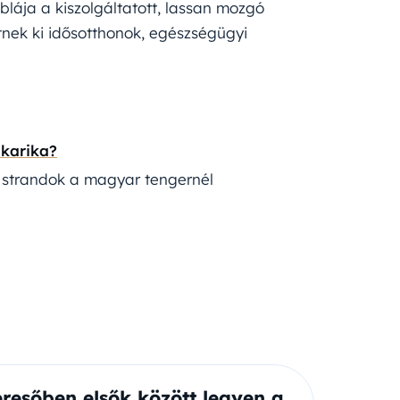
lája a kiszolgáltatott, lassan mozgó
etnek ki idősotthonok, egészségügyi
 karika?
s strandok a magyar tengernél
eresőben elsők között legyen a