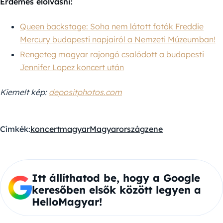
Érdemes elolvasni:
Queen backstage: Soha nem látott fotók Freddie
Mercury budapesti napjairól a Nemzeti Múzeumban!
Rengeteg magyar rajongó csalódott a budapesti
Jennifer Lopez koncert után
Kiemelt kép:
depositphotos.com
Címkék:
koncert
magyar
Magyarország
zene
Itt állíthatod be, hogy a Google
keresőben elsők között legyen a
HelloMagyar!