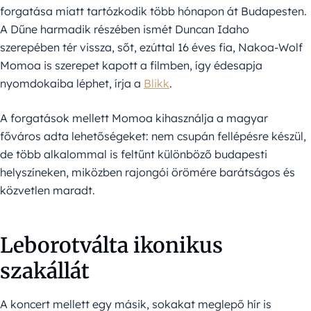
forgatása miatt tartózkodik több hónapon át Budapesten.
A Dűne harmadik részében ismét Duncan Idaho
szerepében tér vissza, sőt, ezúttal 16 éves fia, Nakoa-Wolf
Momoa is szerepet kapott a filmben, így édesapja
nyomdokaiba léphet, írja a
Blikk
.
A forgatások mellett Momoa kihasználja a magyar
főváros adta lehetőségeket: nem csupán fellépésre készül,
de több alkalommal is feltűnt különböző budapesti
helyszíneken, miközben rajongói örömére barátságos és
közvetlen maradt.
Leborotválta ikonikus
szakállát
A koncert mellett egy másik, sokakat meglepő hír is