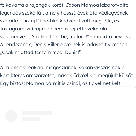
felkavarta a rajongók körét: Jason Momoa leborotválta
legendás szakállát, amely hosszú évek óta védjegyének
számított. Az új Dűne-film kedvéért vált meg tőle, és
Instagram-videójában nem is rejtette véka alá
véleményét: „A rohadt életbe, utálom!” – mondta nevetve.
A rendezőnek, Denis Villeneuve-nek is odaszólt viccesen:
„Csak miattad teszem meg, Denis!”
A rajongók reakciói megoszlanak: sokan visszasírják a
karakteres arcszőrzetet, mások üdvözlik a megújult külsőt.
Egy biztos: Momoa bármit is csinál, az figyelmet kelt: