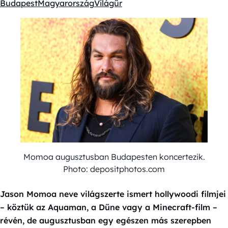
Budapest
Magyarország
Világűr
Kategóriák:
Momoa augusztusban Budapesten koncertezik.
Photo: depositphotos.com
Jason Momoa neve világszerte ismert hollywoodi filmjei
– köztük az Aquaman, a Dűne vagy a Minecraft-film –
révén, de augusztusban egy egészen más szerepben