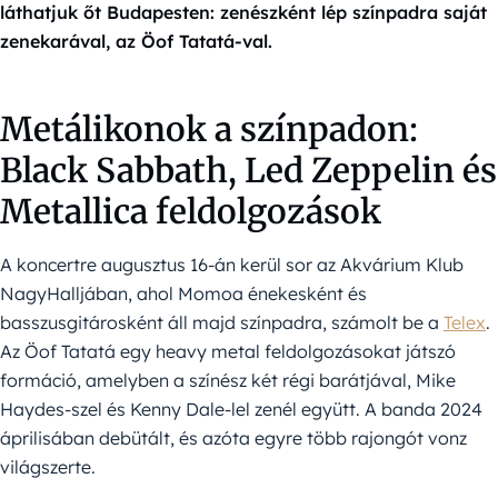
láthatjuk őt Budapesten: zenészként lép színpadra saját
zenekarával, az Öof Tatatá-val.
Metálikonok a színpadon:
Black Sabbath, Led Zeppelin és
Metallica feldolgozások
A koncertre augusztus 16-án kerül sor az Akvárium Klub
NagyHalljában, ahol Momoa énekesként és
basszusgitárosként áll majd színpadra, számolt be a
Telex
.
Az Öof Tatatá egy heavy metal feldolgozásokat játszó
formáció, amelyben a színész két régi barátjával, Mike
Haydes-szel és Kenny Dale-lel zenél együtt. A banda 2024
áprilisában debütált, és azóta egyre több rajongót vonz
világszerte.