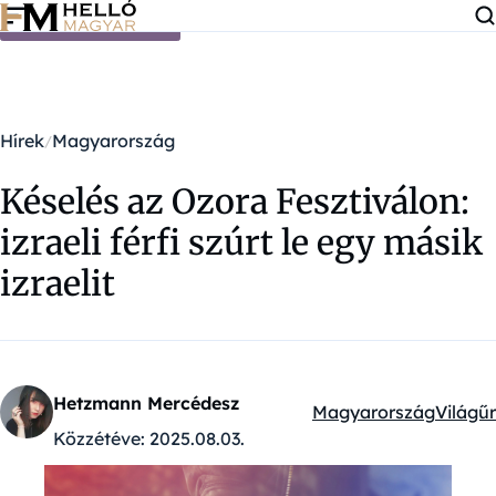
Ugrás a tartalomra
Hírek
Magyarország
Késelés az Ozora Fesztiválon:
izraeli férfi szúrt le egy másik
izraelit
Hetzmann Mercédesz
Magyarország
Világűr
Kategóriák:
Közzétéve:
2025.08.03.