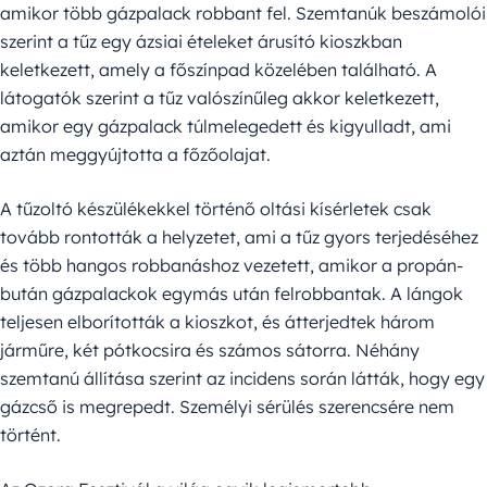
amikor több gázpalack robbant fel. Szemtanúk beszámolói
szerint a tűz egy ázsiai ételeket árusító kioszkban
keletkezett, amely a főszínpad közelében található. A
látogatók szerint a tűz valószínűleg akkor keletkezett,
amikor egy gázpalack túlmelegedett és kigyulladt, ami
aztán meggyújtotta a főzőolajat.
A tűzoltó készülékekkel történő oltási kísérletek csak
tovább rontották a helyzetet, ami a tűz gyors terjedéséhez
és több hangos robbanáshoz vezetett, amikor a propán-
bután gázpalackok egymás után felrobbantak. A lángok
teljesen elborították a kioszkot, és átterjedtek három
járműre, két pótkocsira és számos sátorra. Néhány
szemtanú állítása szerint az incidens során látták, hogy egy
gázcső is megrepedt. Személyi sérülés szerencsére nem
történt.