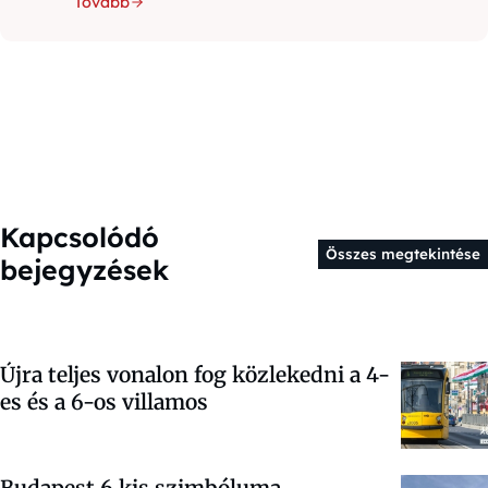
Tovább
Kapcsolódó
Összes megtekintése
bejegyzések
Újra teljes vonalon fog közlekedni a 4-
es és a 6-os villamos
Budapest 6 kis szimbóluma