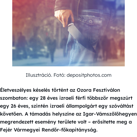
Illusztráció. Fotó: depositphotos.com
Életveszélyes késelés történt az Ozora Fesztiválon
szombaton: egy 28 éves izraeli férfi többször megszúrt
egy 26 éves, szintén izraeli állampolgárt egy szóváltást
követően. A támadás helyszíne az Igar-Vámszőlőhegyen
megrendezett esemény területe volt – erősítette meg a
Fejér Vármegyei Rendőr-főkapitányság.