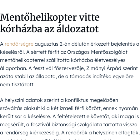
Mentőhelikopter vitte
kórházba az áldozatot
A
rendőrségre
augusztus 2-án délután érkezett bejelentés a
késelésről. A sértett férfit az Országos Mentőszolgálat
mentőhelikopterrel szállította kórházba életveszélyes
állapotban. A fesztivál főszervezője, Zimányi Árpád szerint
azóta stabil az állapota, de a támadás indítéka egyelőre
nem tisztázott.
A helyszíni adatok szerint a konfliktus megelőzően
szóváltás alakult ki a két izraeli férfi között, ennek nyomán
került sor a késelésre. A feltételezett elkövetőt, aki maga is
megsérült, a fesztivál biztonsági szolgálata tartotta vissza
a rendőrség kiérkezéséig. A rendőrök a helyszínen elfogták,