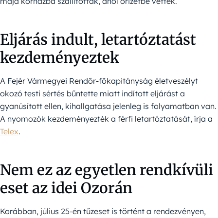
majd kórházba szállították, ahol őrizetbe vették.
Eljárás indult, letartóztatást
kezdeményeztek
A Fejér Vármegyei Rendőr-főkapitányság életveszélyt
okozó testi sértés bűntette miatt indított eljárást a
gyanúsított ellen, kihallgatása jelenleg is folyamatban van.
A nyomozók kezdeményezték a férfi letartóztatását, írja a
Telex
.
Nem ez az egyetlen rendkívüli
eset az idei Ozorán
Korábban, július 25-én tűzeset is történt a rendezvényen,