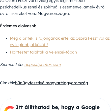
Az Ozora Fesztivál a világ egyik legismertebb
pszichedelikus zenei és spirituális eseménye, amely évről
évre tízezreket vonz Magyarországra.
Érdemes elolvasni:
Még a britek is rajonganak érte: az Ozora Fesztivál az
év legjobbjai között!
Holttestet találtak a Velencei-tóban
Kiemelt kép:
depositphotos.com
Címkék:
bűnügy
fesztivál
magyar
Magyarország
Itt állíthatod be, hogy a Google