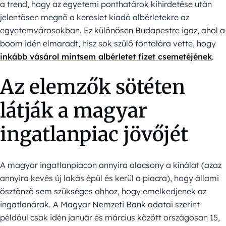
a trend, hogy az egyetemi ponthatárok kihirdetése után
jelentősen megnő a kereslet kiadó albérletekre az
egyetemvárosokban. Ez különösen Budapestre igaz, ahol a
boom idén elmaradt, hisz sok szülő fontolóra vette, hogy
inkább vásárol mintsem albérletet fizet csemetéjének
.
Az elemzők sötéten
látják a magyar
ingatlanpiac jövőjét
A magyar ingatlanpiacon annyira alacsony a kínálat (azaz
annyira kevés új lakás épül és kerül a piacra), hogy állami
ösztönző sem szükséges ahhoz, hogy emelkedjenek az
ingatlanárak. A Magyar Nemzeti Bank adatai szerint
például csak idén január és március között országosan 15,