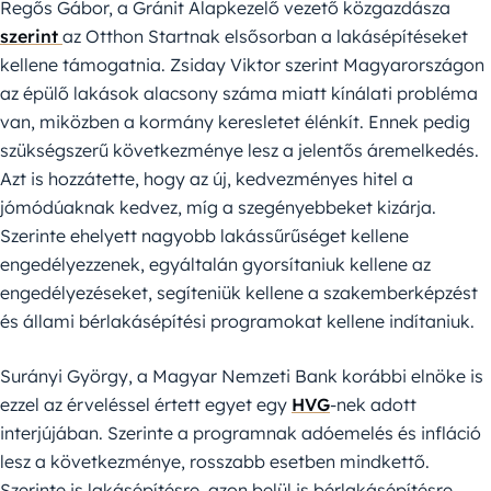
Regős Gábor, a Gránit Alapkezelő vezető közgazdásza
szerint
az Otthon Startnak elsősorban a lakásépítéseket
kellene támogatnia. Zsiday Viktor szerint Magyarországon
az épülő lakások alacsony száma miatt kínálati probléma
van, miközben a kormány keresletet élénkít. Ennek pedig
szükségszerű következménye lesz a jelentős áremelkedés.
Azt is hozzátette, hogy az új, kedvezményes hitel a
jómódúaknak kedvez, míg a szegényebbeket kizárja.
Szerinte ehelyett nagyobb lakássűrűséget kellene
engedélyezzenek, egyáltalán gyorsítaniuk kellene az
engedélyezéseket, segíteniük kellene a szakemberképzést
és állami bérlakásépítési programokat kellene indítaniuk.
Surányi György, a Magyar Nemzeti Bank korábbi elnöke is
ezzel az érveléssel értett egyet egy
HVG
-nek adott
interjújában. Szerinte a programnak adóemelés és infláció
lesz a következménye, rosszabb esetben mindkettő.
Szerinte is lakásépítésre, azon belül is bérlakásépítésre