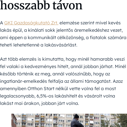
hosszabb távon
A
GKI Gazdaságkutató Zrt.
elemzése szerint mivel kevés
lakás épül, a kínálati sokk jelentős áremelkedéshez vezet,
ami éppen a kommunikált célközönség, a fiatalok számára
teheti lehetetlenné a lakásvásárlást.
Azt több elemzés is kimutatta, hogy minél hamarabb veszi
fel valaki a kedvezményes hitelt, annál jobban járhat. Minél
később történik ez meg, annál valószínűbb, hogy az
ingatlanár-emelkedés felfalja az állami támogatást. Azaz
amennyiben Otthon Start nélkül vette volna fel a most
legalacsonyabb, 6,5%-os lakáshitelt és vásárolt volna
lakást mai árakon, jobban járt volna.