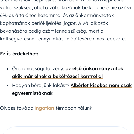
volna szükség, ahol a vállalkozónak be kellene érnie az évi
6%-os általános hozammal és az önkormányzatok
kaphatnának bérlőkijelölési jogot. A vállalkozók
bevonására pedig azért lenne szükség, mert a
költségvetésnek ennyi lakás felépítésére nincs fedezete.
Ez is érdekelhet:
Önazonossági törvény:
az első önkormányzatok,
akik már élnek a beköltözési kontrollal
Hogyan béreljünk lakást?
Albérlet kisokos nem csak
egyetemistáknak
Olvass tovább
ingatlan
témában nálunk.