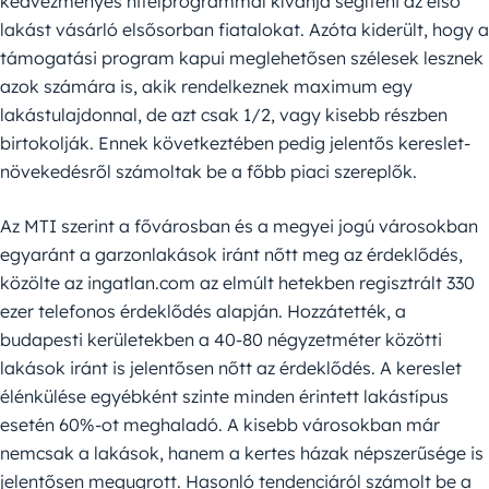
kedvezményes hitelprogrammal kívánja segíteni az első
lakást vásárló elsősorban fiatalokat. Azóta kiderült, hogy a
támogatási program kapui meglehetősen szélesek lesznek
azok számára is, akik rendelkeznek maximum egy
lakástulajdonnal, de azt csak 1/2, vagy kisebb részben
birtokolják. Ennek következtében pedig jelentős kereslet-
növekedésről számoltak be a főbb piaci szereplők.
Az MTI szerint a fővárosban és a megyei jogú városokban
egyaránt a garzonlakások iránt nőtt meg az érdeklődés,
közölte az ingatlan.com az elmúlt hetekben regisztrált 330
ezer telefonos érdeklődés alapján. Hozzátették, a
budapesti kerületekben a 40-80 négyzetméter közötti
lakások iránt is jelentősen nőtt az érdeklődés. A kereslet
élénkülése egyébként szinte minden érintett lakástípus
esetén 60%-ot meghaladó. A kisebb városokban már
nemcsak a lakások, hanem a kertes házak népszerűsége is
jelentősen megugrott. Hasonló tendenciáról számolt be a