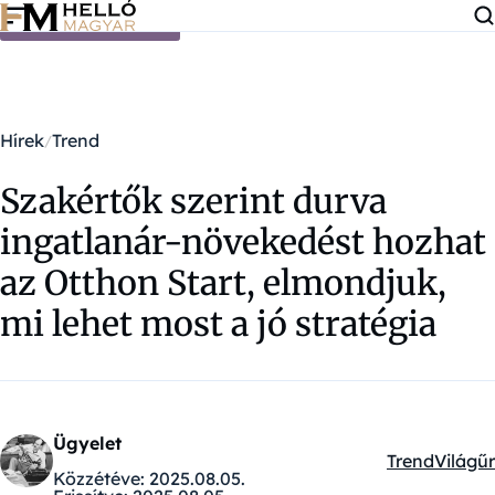
Ugrás a tartalomra
Hírek
Trend
Szakértők szerint durva
ingatlanár-növekedést hozhat
az Otthon Start, elmondjuk,
mi lehet most a jó stratégia
Ügyelet
Trend
Világűr
Kategóriák:
Közzétéve:
2025.08.05.