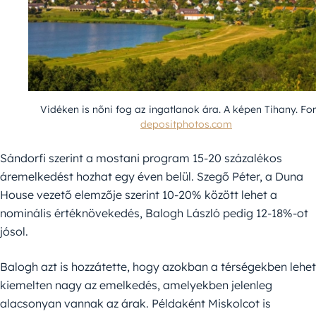
Vidéken is nőni fog az ingatlanok ára. A képen Tihany. For
depositphotos.com
Sándorfi szerint a mostani program 15-20 százalékos
áremelkedést hozhat egy éven belül. Szegő Péter, a Duna
House vezető elemzője szerint 10-20% között lehet a
nominális értéknövekedés, Balogh László pedig 12-18%-ot
jósol.
Balogh azt is hozzátette, hogy azokban a térségekben lehet
kiemelten nagy az emelkedés, amelyekben jelenleg
alacsonyan vannak az árak. Példaként Miskolcot is