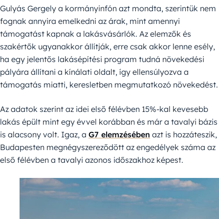
Gulyás Gergely a kormányinfón azt mondta, szerintük nem
fognak annyira emelkedni az árak, mint amennyi
támogatást kapnak a lakásvásárlók. Az elemzők és
szakértők ugyanakkor állítják, erre csak akkor lenne esély,
ha egy jelentős lakásépítési program tudná növekedési
pályára állítani a kínálati oldalt, így ellensúlyozva a
támogatás miatti, keresletben megmutatkozó növekedést.
Az adatok szerint az idei első félévben 15%-kal kevesebb
lakás épült mint egy évvel korábban és már a tavalyi bázis
is alacsony volt. Igaz, a
G7 elemzésében
azt is hozzáteszik,
Budapesten megnégyszereződött az engedélyek száma az
első félévben a tavalyi azonos időszakhoz képest.