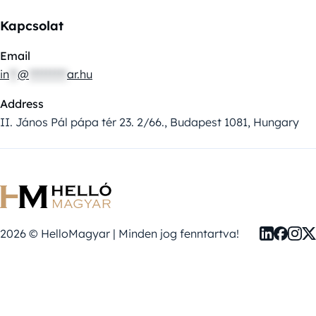
Kapcsolat
Email
in
**
@
*********
ar.hu
Address
II. János Pál pápa tér 23. 2/66., Budapest 1081, Hungary
2026 © HelloMagyar | Minden jog fenntartva!