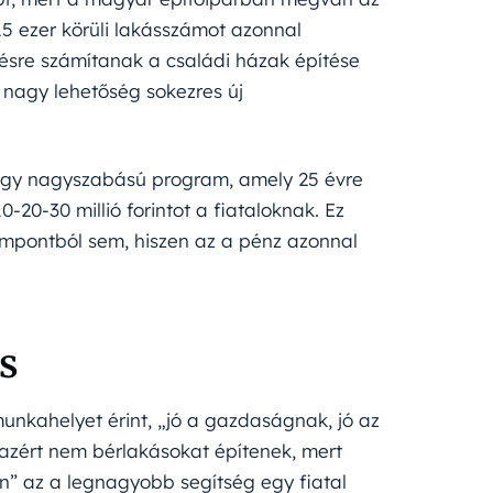
5 ezer körüli lakásszámot azonnal
sre számítanak a családi házak építése
z nagy lehetőség sokezres új
 ez egy nagyszabású program, amely 25 évre
-20-30 millió forintot a fiataloknak. Ez
zempontból sem, hiszen az a pénz azonnal
és
 munkahelyet érint, „jó a gazdaságnak, jó az
: azért nem bérlakásokat építenek, mert
n” az a legnagyobb segítség egy fiatal