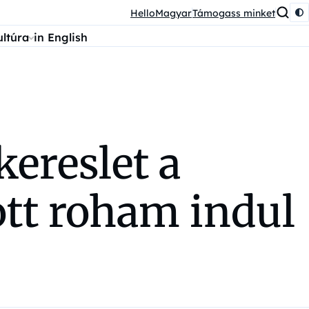
HelloMagyar
Támogass minket
ultúra
in English
kereslet a
ott roham indul