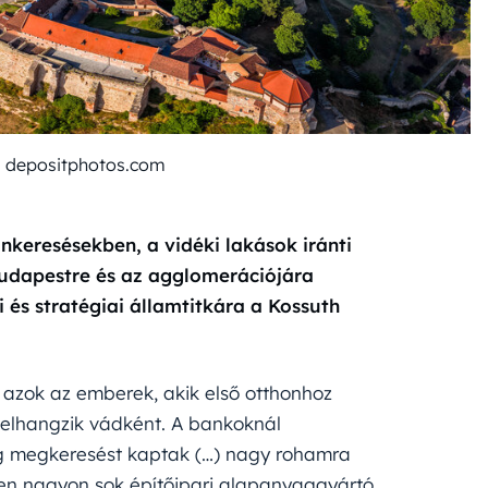
: depositphotos.com
nkeresésekben, a vidéki lakások iránti
Budapestre és az agglomerációjára
és stratégiai államtitkára a Kossuth
 azok az emberek, akik első otthonhoz
r elhangzik vádként. A bankoknál
teg megkeresést kaptak (…) nagy rohamra
zen nagyon sok építőipari alapanyaggyártó