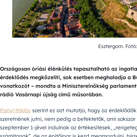
Esztergom. Fotó
Országosan óriási élénkülés tapasztalható az ingatla
érdeklődés megközelíti, sok esetben meghaladja a 
vonatkozót – mondta a Miniszterelnökség parlamenti 
rádió Vasárnapi újság című műsorában.
Panyi Miklós
szerint ez azt mutatja, hogy az érdeklődők
szeretnének jutni, nem pedig a befektetők, ami sokszo
szeptember 1-jével indulnak az értékesítések, „renge
számítanak”, de az építőipar is kezd megmozdulni, his