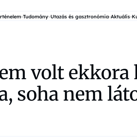
rténelem
Tudomány
Utazás és gasztronómia
Aktuális
K
em volt ekkora 
a, soha nem lát