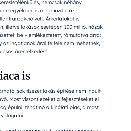
 keresletélénkülés, nemcsak néhány
lyan megyékben is megmozdul az
antranzakció volt. Árkorlátokat is
, illetve lakások esetében 100 millió, házak
vezettek be – emlékeztetett, rámutatva arra:
 az ingatlanok árai felfelé nem mehetnek,
ázalékos áremelkedés”.
iaca is
árható, sok tízezer lakás építése nem indult
ő. Most viszont ezeket a fejlesztéseket el
fog épülni, tehát nő a kínálati piac, a most
 válogatni.
mot, mert a magyar építőiparban megvan az