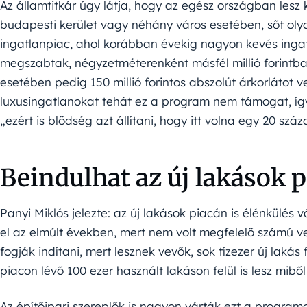
Az államtitkár úgy látja, hogy az egész országban lesz
budapesti kerület vagy néhány város esetében, sőt o
ingatlanpiac, ahol korábban évekig nagyon kevés ingatl
megszabtak, négyzetméterenként másfél millió forintban
esetében pedig 150 millió forintos abszolút árkorlátot 
luxusingatlanokat tehát ez a program nem támogat, így
„ezért is blődség azt állítani, hogy itt volna egy 20 sz
Beindulhat az új lakások p
Panyi Miklós jelezte: az új lakások piacán is élénkülés v
el az elmúlt években, mert nem volt megfelelő számú vev
fogják indítani, mert lesznek vevők, sok tízezer új lakás 
piacon lévő 100 ezer használt lakáson felül is lesz miből
Az építőipari szereplők is nagyon várták ezt a progra