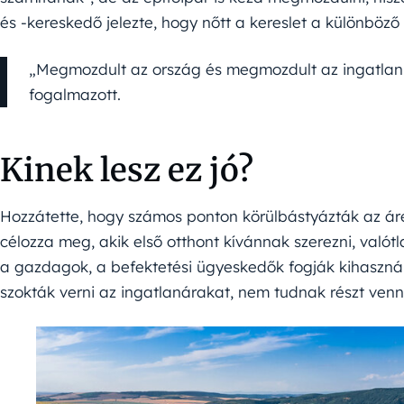
és -kereskedő jelezte, hogy nőtt a kereslet a különböző
„Megmozdult az ország és megmozdult az ingatlanp
fogalmazott.
Kinek lesz ez jó?
Hozzátette, hogy számos ponton körülbástyázták az ár
célozza meg, akik első otthont kívánnak szerezni, valótl
a gazdagok, a befektetési ügyeskedők fogják kihasználni
szokták verni az ingatlanárakat, nem tudnak részt ve