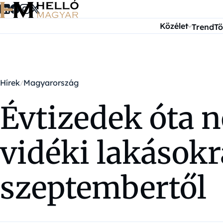
Ugrás a tartalomra
Közélet
Trend
Tö
Hírek
Magyarország
Évtizedek óta n
vidéki lakásokr
szeptembertől