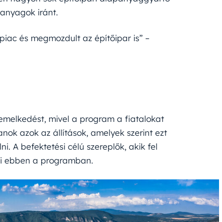
 anyagok iránt.
iac és megmozdult az építőipar is” –
emelkedést, mivel a program a fiatalokat
anok azok az állítások, amelyek szerint ezt
. A befektetési célú szereplők, akik fel
nni ebben a programban.