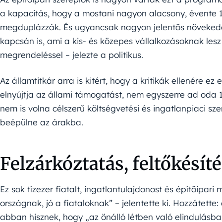
a kapacitás, hogy a mostani nagyon alacsony, évente 1
megduplázzák. És ugyancsak nagyon jelentős növekedé
kapcsán is, ami a kis- és közepes vállalkozásoknak les
megrendeléssel – jelezte a politikus.
Az államtitkár arra is kitért, hogy a kritikák ellenére
elnyújtja az állami támogatást, nem egyszerre ad oda 10
nem is volna célszerű költségvetési és ingatlanpiaci s
beépülne az árakba.
Felzárkóztatás, feltőkésít
Ez sok tízezer fiatalt, ingatlantulajdonost és építőipari
országnak, jó a fiataloknak” – jelentette ki. Hozzátette
abban hisznek, hogy „az önálló létben való elindulásba