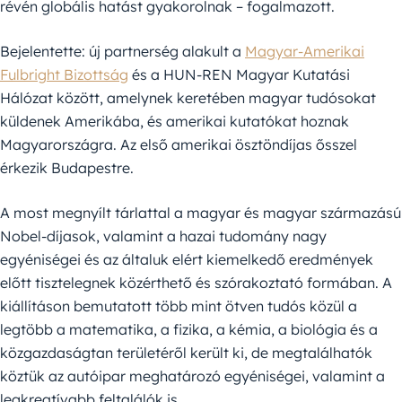
révén globális hatást gyakorolnak – fogalmazott.
Bejelentette: új partnerség alakult a
Magyar-Amerikai
Fulbright Bizottság
és a HUN-REN Magyar Kutatási
Hálózat között, amelynek keretében magyar tudósokat
küldenek Amerikába, és amerikai kutatókat hoznak
Magyarországra. Az első amerikai ösztöndíjas ősszel
érkezik Budapestre.
A most megnyílt tárlattal a magyar és magyar származású
Nobel-díjasok, valamint a hazai tudomány nagy
egyéniségei és az általuk elért kiemelkedő eredmények
előtt tisztelegnek közérthető és szórakoztató formában. A
kiállításon bemutatott több mint ötven tudós közül a
legtöbb a matematika, a fizika, a kémia, a biológia és a
közgazdaságtan területéről került ki, de megtalálhatók
köztük az autóipar meghatározó egyéniségei, valamint a
legkreatívabb feltalálók is.