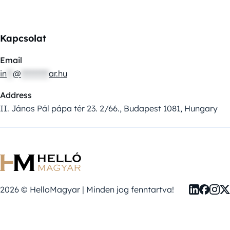
Kapcsolat
Email
in
**
@
*********
ar.hu
Address
II. János Pál pápa tér 23. 2/66., Budapest 1081, Hungary
2026 © HelloMagyar | Minden jog fenntartva!