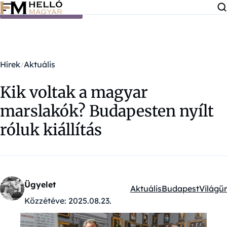
Ugrás a tartalomra
Hírek
Aktuális
Kik voltak a magyar
marslakók? Budapesten nyílt
róluk kiállítás
Ügyelet
Aktuális
Budapest
Világűr
Kategóriák:
Közzétéve:
2025.08.23.