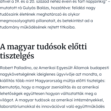
átível a 19. és a 20. század nehéz évein és tart napjainkig” –
mutatott rá Gulyás Balázs, hozzátéve: felidézi nagy
tudósaink életének meghatározó és olykor
megmosolyogtató pillanatait, és betekintést ad a
tudomány működésének rejtett titkaiba.
A magyar tudósok előtti
tisztelgés
Robert Palladino, az Amerikai Egyesült Államok budapesti
nagykövetségének ideiglenes ügyvivője azt mondta, a
kiállítás több mint Magyarország múltja előtti tisztelgés:
bemutatja, hogy a magyar zsenialitás és az amerikai
lehetőségek együttesen hogyan változtatták meg a
világot. A magyar tudósok az amerikai intézményekkel,
laboratóriumokkal és innovációval való együttműködés