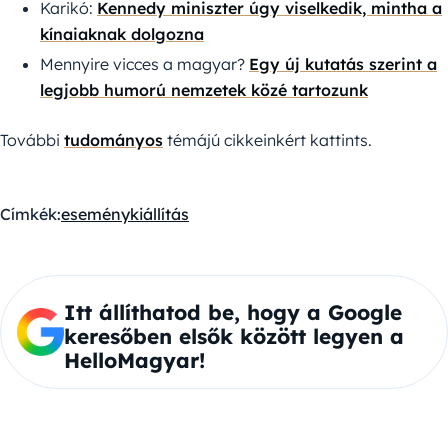
Karikó:
Kennedy miniszter úgy viselkedik, mintha a
kínaiaknak dolgozna
Mennyire vicces a magyar?
Egy új kutatás szerint a
legjobb humorú nemzetek közé tartozunk
További
tudományos
témájú cikkeinkért kattints.
Címkék:
esemény
kiállítás
Itt állíthatod be, hogy a Google
keresőben elsők között legyen a
HelloMagyar!