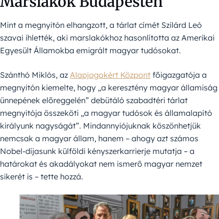
Marslakók Budapesten
Mint a megnyitón elhangzott, a tárlat címét Szilárd Leó
szavai ihlették, aki marslakókhoz hasonlította az Amerikai
Egyesült Államokba emigrált magyar tudósokat.
Szánthó Miklós, az
Alapjogokért Központ
főigazgatója a
megnyitón kiemelte, hogy „a keresztény magyar államiság
ünnepének előreggelén” debütáló szabadtéri tárlat
megnyitója összeköti „a magyar tudósok és államalapító
királyunk nagyságát”. Mindannyiójuknak köszönhetjük
nemcsak a magyar állam, hanem – ahogy azt számos
Nobel-díjasunk külföldi kényszerkarrierje mutatja – a
határokat és akadályokat nem ismerő magyar nemzet
sikerét is – tette hozzá.