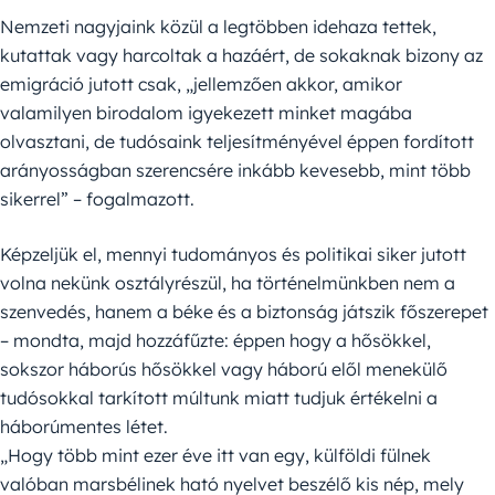
Nemzeti nagyjaink közül a legtöbben idehaza tettek,
kutattak vagy harcoltak a hazáért, de sokaknak bizony az
emigráció jutott csak, „jellemzően akkor, amikor
valamilyen birodalom igyekezett minket magába
olvasztani, de tudósaink teljesítményével éppen fordított
arányosságban szerencsére inkább kevesebb, mint több
sikerrel” – fogalmazott.
Képzeljük el, mennyi tudományos és politikai siker jutott
volna nekünk osztályrészül, ha történelmünkben nem a
szenvedés, hanem a béke és a biztonság játszik főszerepet
– mondta, majd hozzáfűzte: éppen hogy a hősökkel,
sokszor háborús hősökkel vagy háború elől menekülő
tudósokkal tarkított múltunk miatt tudjuk értékelni a
háborúmentes létet.
„Hogy több mint ezer éve itt van egy, külföldi fülnek
valóban marsbélinek ható nyelvet beszélő kis nép, mely