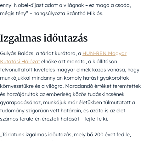
ennyi Nobel-díjast adott a világnak – ez maga a csoda,
mégis tény” – hangsúlyozta Szánthó Miklós.
Izgalmas időutazás
Gulyás Balázs, a tárlat kurátora, a
HUN-REN Magyar
Kutatási Hálózat
elnöke azt mondta, a kiállításon
felvonultatott kivételes magyar elmék közös vonása, hogy
munkájukkal mindannyian komoly hatást gyakoroltak
környezetükre és a világra. Maradandó értéket teremtettek
és hozzájárultak az emberiség közös tudáskincsének
gyarapodásához, munkájuk már életükben túlmutatott a
tudomány szigorúan vett határain, és azóta is az élet
számos területén érezteti hatását – fejtette ki.
„Tárlatunk izgalmas időutazás, mely bő 200 évet fed le,