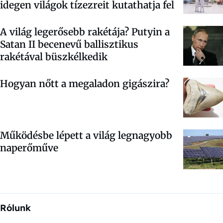
idegen világok tízezreit kutathatja fel
A világ legerősebb rakétája? Putyin a
Satan II becenevű ballisztikus
rakétával büszkélkedik
Hogyan nőtt a megaladon gigászira?
Működésbe lépett a világ legnagyobb
naperőműve
Rólunk