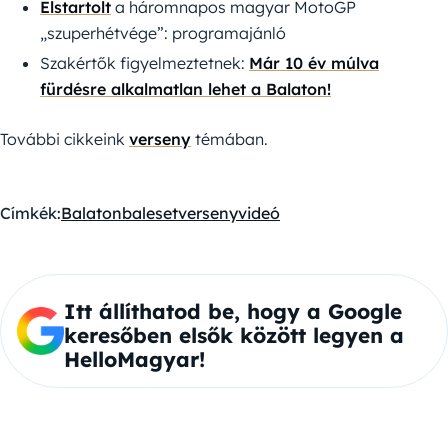
Elstartolt
a háromnapos magyar MotoGP
„szuperhétvége”: programajánló
Szakértők figyelmeztetnek:
Már 10 év múlva
fürdésre alkalmatlan lehet a Balaton!
További cikkeink
verseny
témában.
Címkék:
Balaton
baleset
verseny
videó
Itt állíthatod be, hogy a Google
keresőben elsők között legyen a
HelloMagyar!