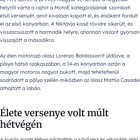
helyről várta a rajtot a MotoE kategóriájának szombati
első versenyét, amit kiválóan kapott el, és elsőként fordult
el az első kanyarban. A féktávja kissé rövidre sikerült, és
visszacsúszott a harmadik helyre, ahonnan viszont gyorsan
visszajött a másodikra.
Az élen motorozó olasz Lorenzo Baldassarrit üldözve, a
pálya hátsó szakaszában, a 14-es kanyarban aztán a
magyar motoros nagyot bukott, majd tehetetlenül
sodródott a pálya szélén miközben az olasz Mattia Casadei
áthajtott a lábán.
Élete versenye volt múlt
hétvégén
A bukás miatt félbeszakították a körözést és elkapták róla