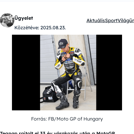
Ügyelet
Aktuális
Sport
Világűr
Kategóriák:
Közzétéve:
2025.08.23.
Forrás: FB/Moto GP of Hungary
Tegnap rajtolt el 33 év várakozás után a MotoGP