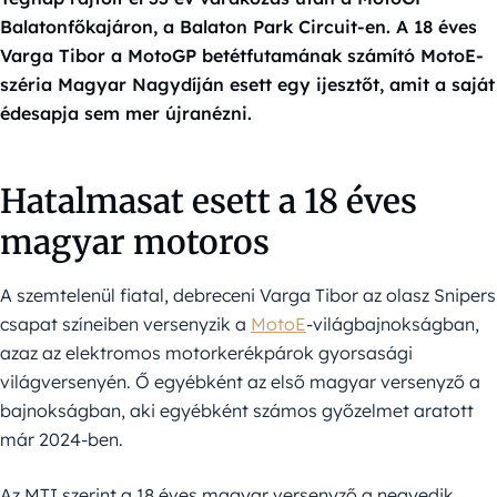
Balatonfőkajáron, a Balaton Park Circuit-en. A 18 éves
Varga Tibor a MotoGP betétfutamának számító MotoE-
széria Magyar Nagydíján esett egy ijesztőt, amit a saját
édesapja sem mer újranézni.
Hatalmasat esett a 18 éves
magyar motoros
A szemtelenül fiatal, debreceni Varga Tibor az olasz Snipers
csapat színeiben versenyzik a
MotoE
-világbajnokságban,
azaz az elektromos motorkerékpárok gyorsasági
világversenyén. Ő egyébként az első magyar versenyző a
bajnokságban, aki egyébként számos győzelmet aratott
már 2024-ben.
Az MTI szerint a 18 éves magyar versenyző a negyedik