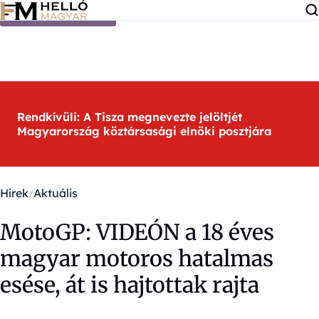
Ugrás a tartalomra
Rendkívüli: A Tisza megnevezte jelöltjét
Magyarország köztársasági elnöki posztjára
Hírek
Aktuális
MotoGP: VIDEÓN a 18 éves
magyar motoros hatalmas
esése, át is hajtottak rajta