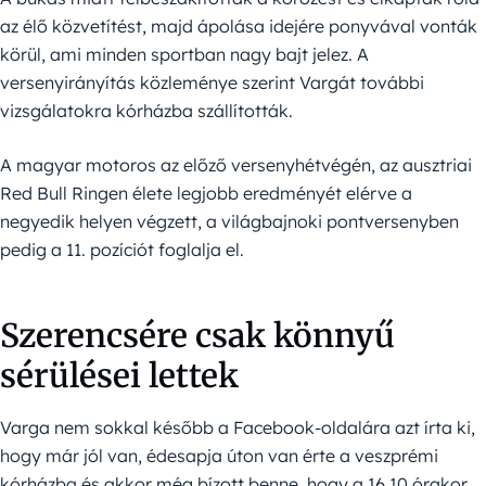
az élő közvetítést, majd ápolása idejére ponyvával vonták
körül, ami minden sportban nagy bajt jelez. A
versenyirányítás közleménye szerint Vargát további
vizsgálatokra kórházba szállították.
A magyar motoros az előző versenyhétvégén, az ausztriai
Red Bull Ringen élete legjobb eredményét elérve a
negyedik helyen végzett, a világbajnoki pontversenyben
pedig a 11. pozíciót foglalja el.
Szerencsére csak könnyű
sérülései lettek
Varga nem sokkal később a Facebook-oldalára azt írta ki,
hogy már jól van, édesapja úton van érte a veszprémi
kórházba és akkor még bízott benne, hogy a 16.10 órakor