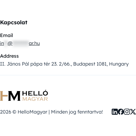
Kapcsolat
Email
in
**
@
*********
ar.hu
Address
II. János Pál pápa tér 23. 2/66., Budapest 1081, Hungary
2026 © HelloMagyar | Minden jog fenntartva!