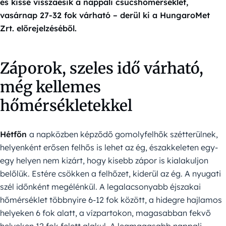
és kissé visszaesik a nappali csúcshőmérséklet,
vasárnap 27-32 fok várható – derül ki a HungaroMet
Zrt. előrejelzéséből.
Záporok, szeles idő várható,
még kellemes
hőmérsékletekkel
Hétfőn
a napközben képződő gomolyfelhők szétterülnek,
helyenként erősen felhős is lehet az ég, északkeleten egy-
egy helyen nem kizárt, hogy kisebb zápor is kialakuljon
belőlük. Estére csökken a felhőzet, kiderül az ég. A nyugati
szél időnként megélénkül. A legalacsonyabb éjszakai
hőmérséklet többnyire 6-12 fok között, a hidegre hajlamos
helyeken 6 fok alatt, a vízpartokon, magasabban fekvő
helyeken 12 fok felett alakul. A legmagasabb nappali