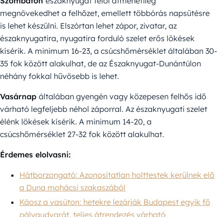
Szombaton
északnyugat felől átmenetileg
megnövekedhet a felhőzet, emellett többórás napsütésre
is lehet készülni. Elszórtan lehet zápor, zivatar, az
északnyugatira, nyugatira forduló szelet erős lökések
kísérik. A minimum 16-23, a csúcshőmérséklet általában 30-
35 fok között alakulhat, de az Északnyugat-Dunántúlon
néhány fokkal hűvösebb is lehet.
Vasárnap
általában gyengén vagy közepesen felhős idő
várható legfeljebb néhol záporral. Az északnyugati szelet
élénk lökések kísérik. A minimum 14-20, a
csúcshőmérséklet 27-32 fok között alakulhat.
Érdemes elolvasni:
Hátborzongató: Azonosítatlan holttestek kerülnek elő
a Duna mohácsi szakaszából
Káosz a vasúton: hetekre lezárják Budapest egyik fő
pályaudvarát, teljes átrendezés várható