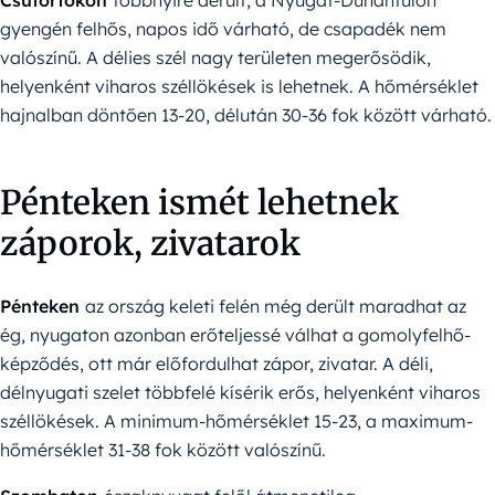
gyengén felhős, napos idő várható, de csapadék nem
valószínű. A délies szél nagy területen megerősödik,
helyenként viharos széllökések is lehetnek. A hőmérséklet
hajnalban döntően 13-20, délután 30-36 fok között várható.
Pénteken ismét lehetnek
záporok, zivatarok
Pénteken
az ország keleti felén még derült maradhat az
ég, nyugaton azonban erőteljessé válhat a gomolyfelhő-
képződés, ott már előfordulhat zápor, zivatar. A déli,
délnyugati szelet többfelé kísérik erős, helyenként viharos
széllökések. A minimum-hőmérséklet 15-23, a maximum-
hőmérséklet 31-38 fok között valószínű.