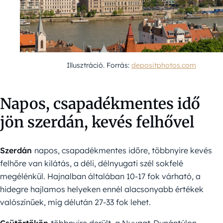
Illusztráció. Forrás:
depositphotos.com
Napos, csapadékmentes idő
jön szerdán, kevés felhővel
Szerdán
napos, csapadékmentes időre, többnyire kevés
felhőre van kilátás, a déli, délnyugati szél sokfelé
megélénkül. Hajnalban általában 10-17 fok várható, a
hidegre hajlamos helyeken ennél alacsonyabb értékek
valószínűek, míg délután 27-33 fok lehet.
Csütörtökön
többnyire derült, a Nyugat-Dunántúlon