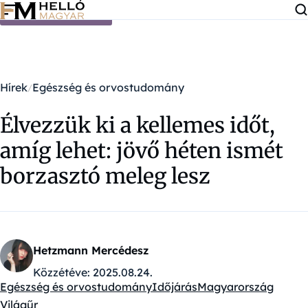
Ugrás a tartalomra
Hírek
Egészség és orvostudomány
Élvezzük ki a kellemes időt,
amíg lehet: jövő héten ismét
borzasztó meleg lesz
Hetzmann Mercédesz
Közzétéve:
2025.08.24.
Egészség és orvostudomány
Időjárás
Magyarország
Kategóriák:
Világűr