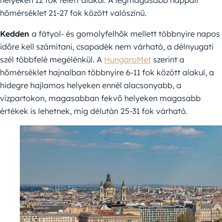
hőmérséklet 21-27 fok között valószínű.
Kedden
a fátyol- és gomolyfelhők mellett többnyire napos
időre kell számítani, csapadék nem várható, a délnyugati
szél többfelé megélénkül. A
HungaroMet
szerint a
hőmérséklet hajnalban többnyire 6-11 fok között alakul, a
hidegre hajlamos helyeken ennél alacsonyabb, a
vízpartokon, magasabban fekvő helyeken magasabb
értékek is lehetnek, míg délután 25-31 fok várható.