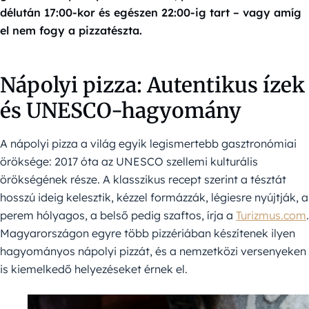
délután 17:00-kor és egészen 22:00-ig tart – vagy amíg
el nem fogy a pizzatészta.
Nápolyi pizza: Autentikus ízek
és UNESCO-hagyomány
A nápolyi pizza a világ egyik legismertebb gasztronómiai
öröksége: 2017 óta az UNESCO szellemi kulturális
örökségének része. A klasszikus recept szerint a tésztát
hosszú ideig kelesztik, kézzel formázzák, légiesre nyújtják, a
perem hólyagos, a belső pedig szaftos, írja a
Turizmus.com
.
Magyarországon egyre több pizzériában készítenek ilyen
hagyományos nápolyi pizzát, és a nemzetközi versenyeken
is kiemelkedő helyezéseket érnek el.