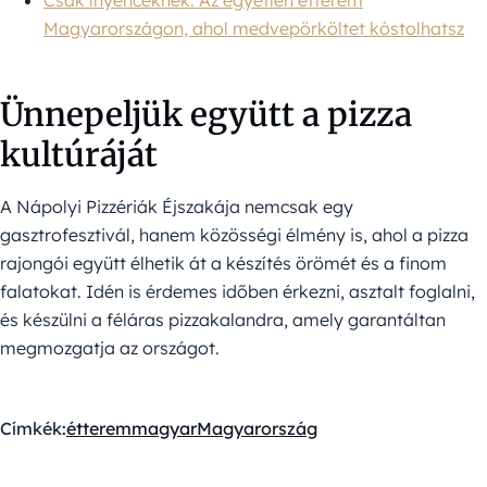
Csak ínyenceknek: Az egyetlen étterem
Magyarországon, ahol medvepörköltet kóstolhatsz
Ünnepeljük együtt a pizza
kultúráját
A Nápolyi Pizzériák Éjszakája nemcsak egy
gasztrofesztivál, hanem közösségi élmény is, ahol a pizza
rajongói együtt élhetik át a készítés örömét és a finom
falatokat. Idén is érdemes időben érkezni, asztalt foglalni,
és készülni a féláras pizzakalandra, amely garantáltan
megmozgatja az országot.
Címkék:
étterem
magyar
Magyarország