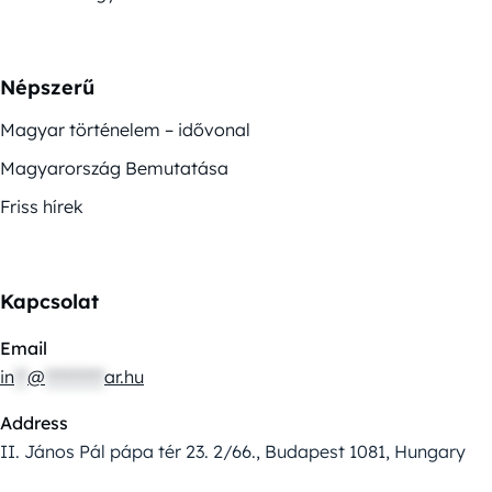
Népszerű
Magyar történelem – idővonal
Magyarország Bemutatása
Friss hírek
Kapcsolat
Email
in
**
@
*********
ar.hu
Address
II. János Pál pápa tér 23. 2/66., Budapest 1081, Hungary