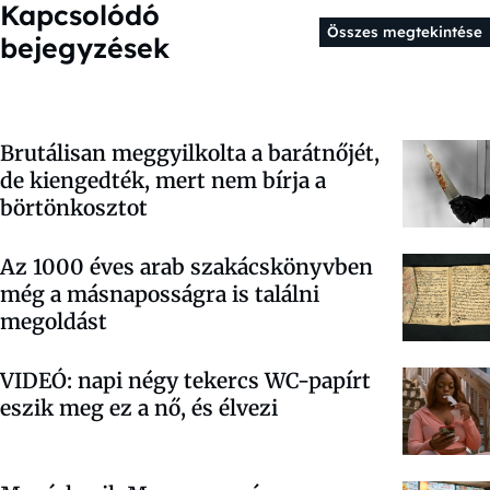
Kapcsolódó
Összes megtekintése
bejegyzések
Brutálisan meggyilkolta a barátnőjét,
de kiengedték, mert nem bírja a
börtönkosztot
Az 1000 éves arab szakácskönyvben
még a másnaposságra is találni
megoldást
VIDEÓ: napi négy tekercs WC-papírt
eszik meg ez a nő, és élvezi