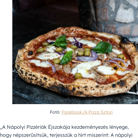
Fotó:
Facebook/A Pizza Sztori
„A Nápolyi Pizzériák Éjszakája kezdeményezés lényege,
hogy népszerűsítsük, terjesszük a hírt miszerint: A nápolyi