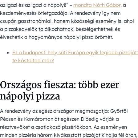
az igazi és az igazi a nápolyi!” –
mondta Nóth Gábor
, a
kezdeményezés ötletgazdája. A rendezvény így nem
csupán gasztronómiai, hanem közösségi esemény is, ahol
a pizzakedvelők találkozhatnak, beszélgethetnek és
élvezhetik a hagyományos nápolyi pizza örömét.
Ez a budapesti hely süti Európa egyik legjobb pizzáját:
te kóstoltad már?
Országos fieszta: több ezer
nápolyi pizza
A rendezvény az egész országot megmozgatja: Győrtől
Pécsen és Komáromon át egészen Diósdig várják a
résztvevőket a csatlakozó pizzériákban. Az eseményen
minden pizzéria három kiválasztott pizzáját kínálja fél áron,