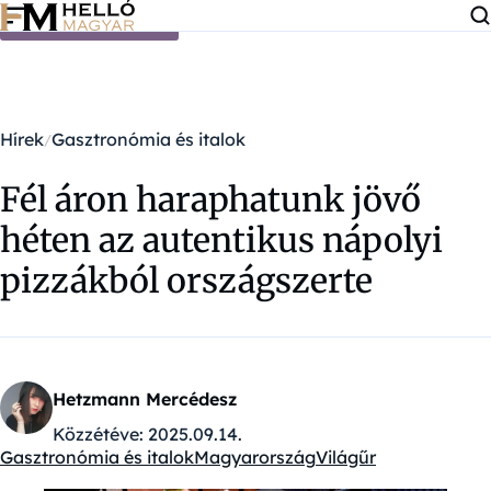
Ugrás a tartalomra
Hírek
Gasztronómia és italok
Fél áron haraphatunk jövő
héten az autentikus nápolyi
pizzákból országszerte
Hetzmann Mercédesz
Közzétéve:
2025.09.14.
Gasztronómia és italok
Magyarország
Világűr
Kategóriák: