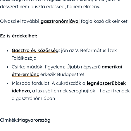
desszert nem puszta édesség, hanem élmény.
Olvasd el további
gasztronómiával
foglalkozó cikkeinket.
Ez is érdekelhet:
Gasztro és közösség
: jön az V. Református Ízek
Találkozója
Csirkeimádók, figyelem: Újabb népszerű
amerikai
étteremlánc
érkezik Budapestre!
Micsoda fordulat! A cukrászdák a
legnépszerűbbek
idehaza
, a luxuséttermek sereghajtók – hazai trendek
a gasztrónómiában
Címkék:
Magyarország