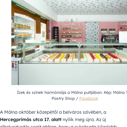
Ízek és színek harmóniája a Málna pultjában. Kép: Málna 
Pastry Shop /
Facebook
A Málna október közepétől a belváros szívében, a
Hercegprímás utca 17. alatt
nyílik meg újra. Az új
elhelyezkedés segít abban, hogy a cukrászda közelebb