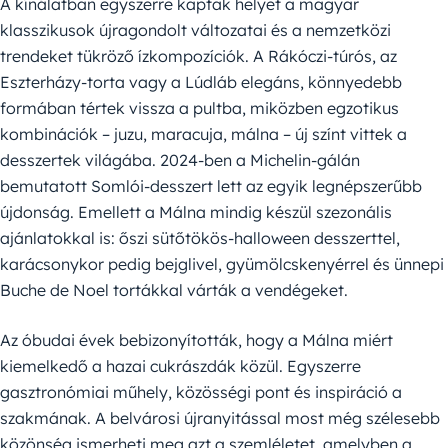
A kínálatban egyszerre kaptak helyet a magyar
klasszikusok újragondolt változatai és a nemzetközi
trendeket tükröző ízkompozíciók. A Rákóczi-túrós, az
Eszterházy-torta vagy a Lúdláb elegáns, könnyedebb
formában tértek vissza a pultba, miközben egzotikus
kombinációk – juzu, maracuja, málna – új színt vittek a
desszertek világába. 2024-ben a Michelin-gálán
bemutatott Somlói-desszert lett az egyik legnépszerűbb
újdonság. Emellett a Málna mindig készül szezonális
ajánlatokkal is: őszi sütőtökös-halloween desszerttel,
karácsonykor pedig bejglivel, gyümölcskenyérrel és ünnepi
Buche de Noel tortákkal várták a vendégeket.
Az óbudai évek bebizonyították, hogy a Málna miért
kiemelkedő a hazai cukrászdák közül. Egyszerre
gasztronómiai műhely, közösségi pont és inspiráció a
szakmának. A belvárosi újranyitással most még szélesebb
közönség ismerheti meg azt a szemléletet, amelyben a