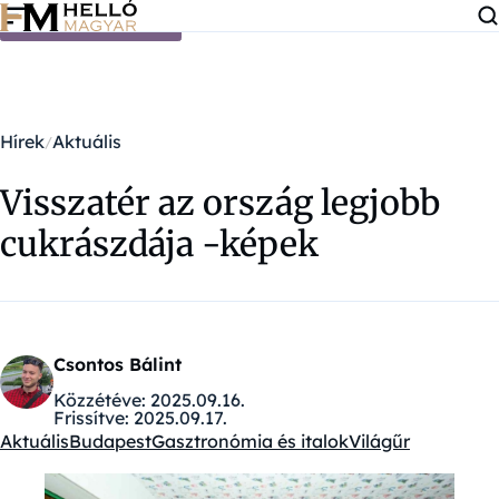
Ugrás a tartalomra
Hírek
Aktuális
Visszatér az ország legjobb
cukrászdája -képek
Csontos Bálint
Közzétéve:
2025.09.16.
Frissítve:
2025.09.17.
Aktuális
Budapest
Gasztronómia és italok
Világűr
Kategóriák: