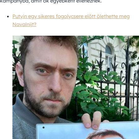
kampányba, amit ők egyébként elleneznek.
Putyin egy sikeres fogolycsere előtt ölethette meg
Navalnijt?