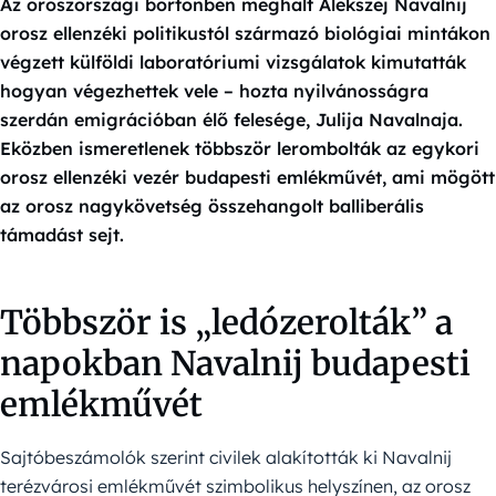
Az oroszországi börtönben meghalt Alekszej Navalnij
orosz ellenzéki politikustól származó biológiai mintákon
végzett külföldi laboratóriumi vizsgálatok kimutatták
hogyan végezhettek vele – hozta nyilvánosságra
szerdán emigrációban élő felesége, Julija Navalnaja.
Eközben ismeretlenek többször lerombolták az egykori
orosz ellenzéki vezér budapesti emlékművét, ami mögött
az orosz nagykövetség összehangolt balliberális
támadást sejt.
Többször is „ledózerolták” a
napokban Navalnij budapesti
emlékművét
Sajtóbeszámolók szerint civilek alakították ki Navalnij
terézvárosi emlékművét szimbolikus helyszínen, az orosz