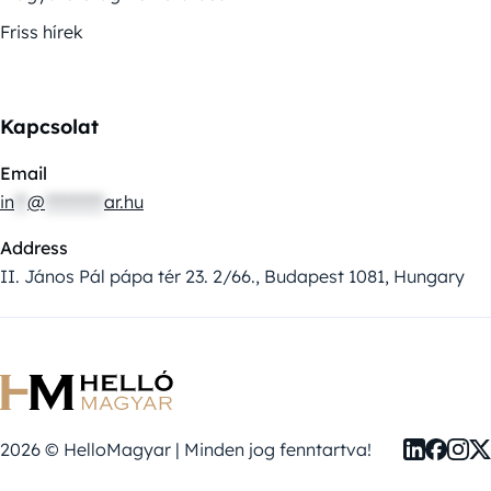
Friss hírek
Kapcsolat
Email
in
**
@
*********
ar.hu
Address
II. János Pál pápa tér 23. 2/66., Budapest 1081, Hungary
2026 © HelloMagyar | Minden jog fenntartva!