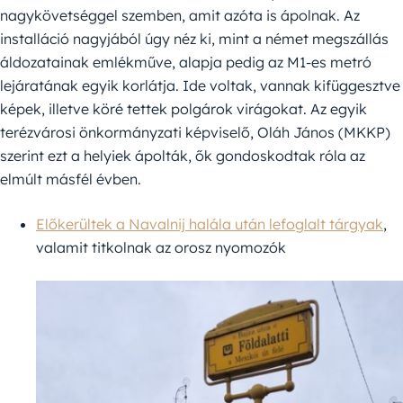
nagykövetséggel szemben, amit azóta is ápolnak. Az
installáció nagyjából úgy néz ki, mint a német megszállás
áldozatainak emlékműve, alapja pedig az M1-es metró
lejáratának egyik korlátja. Ide voltak, vannak kifüggesztve
képek, illetve köré tettek polgárok virágokat. Az egyik
terézvárosi önkormányzati képviselő, Oláh János (MKKP)
szerint ezt a helyiek ápolták, ők gondoskodtak róla az
elmúlt másfél évben.
Előkerültek a Navalnij halála után lefoglalt tárgyak
,
valamit titkolnak az orosz nyomozók