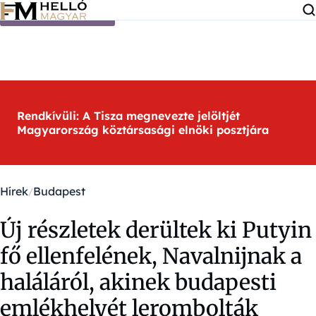
Ugrás a tartalomra
Rendkívüli: A Tisza megnevezte jelöltjét
Magyarország köztársasági elnöki posztjára
Hírek
Budapest
Új részletek derültek ki Putyin
fő ellenfelének, Navalnijnak a
haláláról, akinek budapesti
emlékhelyét lerombolták