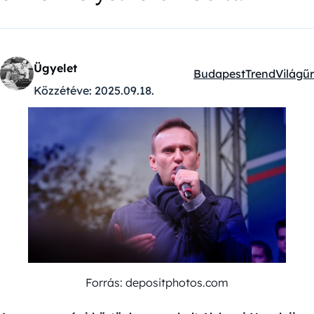
Ügyelet
Budapest
Trend
Világűr
Kategóriák:
Közzétéve:
2025.09.18.
Forrás: depositphotos.com