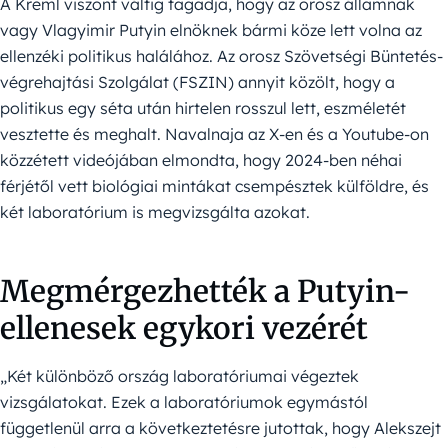
A Kreml viszont váltig tagadja, hogy az orosz államnak
vagy Vlagyimir Putyin elnöknek bármi köze lett volna az
ellenzéki politikus halálához. Az orosz Szövetségi Büntetés-
végrehajtási Szolgálat (FSZIN) annyit közölt, hogy a
politikus egy séta után hirtelen rosszul lett, eszméletét
vesztette és meghalt. Navalnaja az X-en és a Youtube-on
közzétett videójában elmondta, hogy 2024-ben néhai
férjétől vett biológiai mintákat csempésztek külföldre, és
két laboratórium is megvizsgálta azokat.
Megmérgezhették a Putyin-
ellenesek egykori vezérét
„Két különböző ország laboratóriumai végeztek
vizsgálatokat. Ezek a laboratóriumok egymástól
függetlenül arra a következtetésre jutottak, hogy Alekszejt