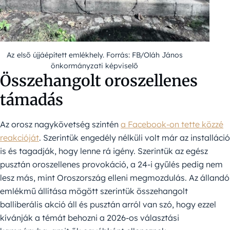
Az első újjáépített emlékhely. Forrás: FB/Oláh János
önkormányzati képviselő
Összehangolt oroszellenes
támadás
Az orosz nagykövetség szintén
a Facebook-on tette közzé
reakcióját
. Szerintük engedély nélküli volt már az installáció
is és tagadják, hogy lenne rá igény. Szerintük az egész
pusztán oroszellenes provokáció, a 24-i gyűlés pedig nem
lesz más, mint Oroszország elleni megmozdulás. Az állandó
emlékmű állítása mögött szerintük összehangolt
balliberális akció áll és pusztán arról van szó, hogy ezzel
kívánják a témát behozni a 2026-os választási