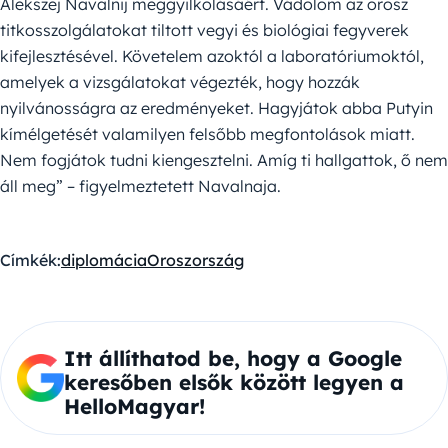
Alekszej Navalnij meggyilkolásáért. Vádolom az orosz
titkosszolgálatokat tiltott vegyi és biológiai fegyverek
kifejlesztésével. Követelem azoktól a laboratóriumoktól,
amelyek a vizsgálatokat végezték, hogy hozzák
nyilvánosságra az eredményeket. Hagyjátok abba Putyin
kímélgetését valamilyen felsőbb megfontolások miatt.
Nem fogjátok tudni kiengesztelni. Amíg ti hallgattok, ő nem
áll meg” – figyelmeztetett Navalnaja.
Címkék:
diplomácia
Oroszország
Itt állíthatod be, hogy a Google
keresőben elsők között legyen a
HelloMagyar!