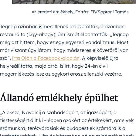
Az eredeti emlékhely. Forrás: FB/Soproni Tamás
Tegnap azonban ismeretlenek ledózerolták, ő azonban
restaurálta (úgy-ahogy), ám ismét elbontották. „Tegnap
még azt hittem, hogy ez egy egyszeri vandalizmus. Most
már viszont úgy látom, hogy módszeres elkövetőről van
szó”,
írta Oláh a Facebook-oldalán
. A képviselő újra
helyreállította, majd arról is írt, hogy 24-én civil
megemlékezés lesz az egykori orosz ellenzéki vezérre.
Állandó emlékhely épülhet
„Alekszej Navalnij a szabadságért, az igazságért, a
tisztességért állt ki – éppen azokért az értékekért, amelyek
számunkra, terézvárosiak és budapestiek számára is a
legfontosabbak. Hite és bátorsága példa mindnyájunknak,