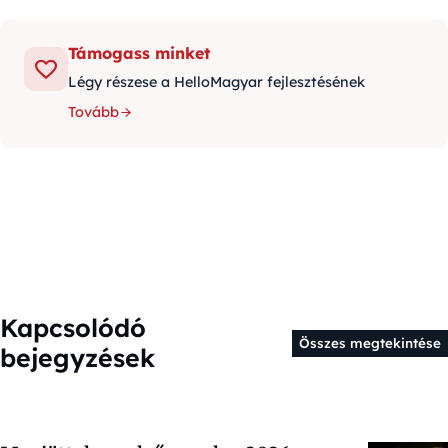
Támogass minket
Légy részese a HelloMagyar fejlesztésének
Tovább
Kapcsolódó
Összes megtekintése
bejegyzések