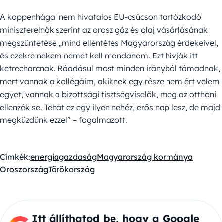
A koppenhágai nem hivatalos EU-csúcson tartózkodó
miniszterelnök szerint az orosz gáz és olaj vásárlásának
megszüntetése „mind ellentétes Magyarország érdekeivel,
és ezekre nekem nemet kell mondanom. Ezt hívják itt
ketrecharcnak. Ráadásul most minden irányból támadnak,
mert vannak a kollégáim, akiknek egy része nem ért velem
egyet, vannak a bizottsági tisztségviselők, meg az otthoni
ellenzék se. Tehát ez egy ilyen nehéz, erős nap lesz, de majd
megküzdünk ezzel” – fogalmazott.
Címkék:
energia
gazdaság
Magyarország kormánya
Oroszország
Törökország
Itt állíthatod be, hogy a Google