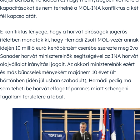
kapacitásokat és nem terhelné a MOL-INA konfliktus a két
fél kapcsolatát.
E konfliktus lényege, hogy a horvát bíróságok jogerős
ítéletben mondták ki, hogy Hernádi Zsolt MOL-vezér annak
idején 10 millió euró kenőpénzért cserébe szerezte meg Ivo
Sanader horvát miniszterelnök segítségével az INA horvát
olajvállalat irányítási jogait. Az akkori minizterelnök ezért
és más bűncselekményekért majdnem 10 évet ült
börtönben (idén júliusban szabadult), Hernádi pedig ma
sem teheti be horvát elfogatóparancs miatt schengeni
tagállam területére a lábát.