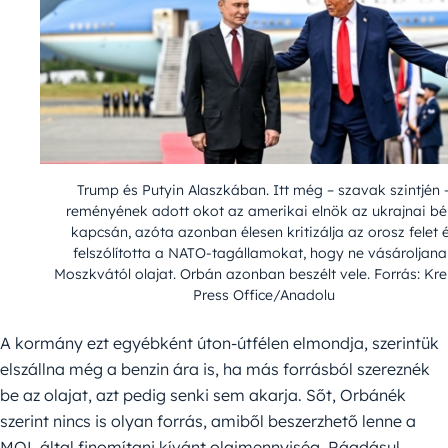
Trump és Putyin Alaszkában. Itt még – szavak szintjén 
reményének adott okot az amerikai elnök az ukrajnai b
kapcsán, azóta azonban élesen kritizálja az orosz felet 
felszólította a NATO-tagállamokat, hogy ne vásároljan
Moszkvától olajat. Orbán azonban beszélt vele. Forrás: Kre
Press Office/Anadolu
A kormány ezt egyébként úton-útfélen elmondja, szerintük
elszállna még a benzin ára is, ha más forrásból szereznék
be az olajat, azt pedig senki sem akarja. Sőt, Orbánék
szerint nincs is olyan forrás, amiből beszerzhető lenne a
MOL által finomítani kívánt olajmennyiség. Ráadásul