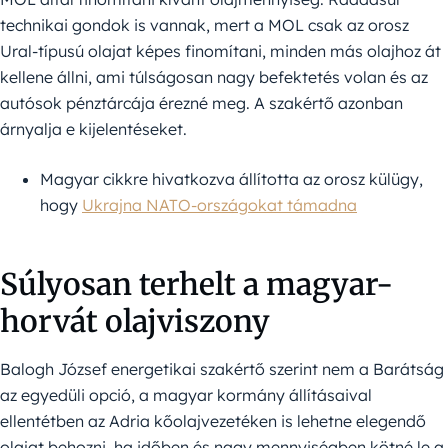
technikai gondok is vannak, mert a MOL csak az orosz
Ural-típusú olajat képes finomítani, minden más olajhoz át
kellene állni, ami túlságosan nagy befektetés volan és az
autósok pénztárcája érezné meg. A szakértő azonban
árnyalja e kijelentéseket.
Magyar cikkre hivatkozva állította az orosz külügy,
hogy
Ukrajna NATO-országokat támadna
Súlyosan terhelt a magyar-
horvát olajviszony
Balogh József energetikai szakértő szerint nem a Barátság
az egyedüli opció, a magyar kormány állításaival
ellentétben az Adria kőolajvezetéken is lehetne elegendő
olajat behozni, ha időben és nagy mennyiségben kötné le a