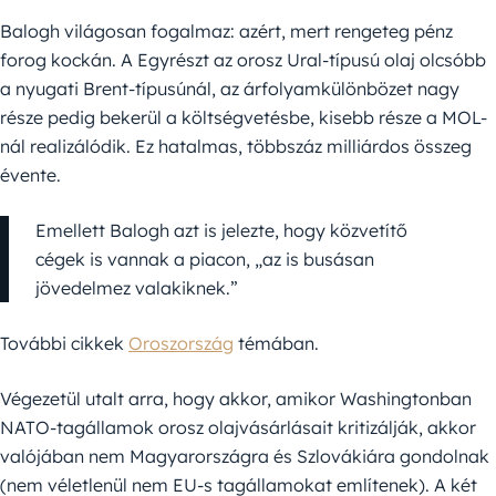
Balogh világosan fogalmaz: azért, mert rengeteg pénz
forog kockán. A Egyrészt az orosz Ural-típusú olaj olcsóbb
a nyugati Brent-típusúnál, az árfolyamkülönbözet nagy
része pedig bekerül a költségvetésbe, kisebb része a MOL-
nál realizálódik. Ez hatalmas, többszáz milliárdos összeg
évente.
Emellett Balogh azt is jelezte, hogy közvetítő
cégek is vannak a piacon, „az is busásan
jövedelmez valakiknek.”
További cikkek
Oroszország
témában.
Végezetül utalt arra, hogy akkor, amikor Washingtonban
NATO-tagállamok orosz olajvásárlásait kritizálják, akkor
valójában nem Magyarországra és Szlovákiára gondolnak
(nem véletlenül nem EU-s tagállamokat említenek). A két