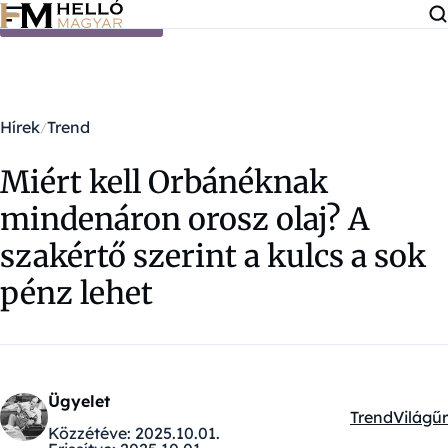
Ugrás a tartalomra
Hírek
Trend
Miért kell Orbánéknak
mindenáron orosz olaj? A
szakértő szerint a kulcs a sok
pénz lehet
Ügyelet
Trend
Világűr
Kategóriák:
Közzétéve:
2025.10.01.