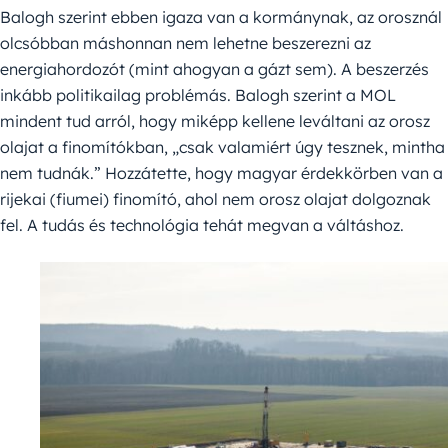
Balogh szerint ebben igaza van a kormánynak, az orosznál
olcsóbban máshonnan nem lehetne beszerezni az
energiahordozót (mint ahogyan a gázt sem). A beszerzés
inkább politikailag problémás. Balogh szerint a MOL
mindent tud arról, hogy miképp kellene leváltani az orosz
olajat a finomítókban, „csak valamiért úgy tesznek, mintha
nem tudnák.” Hozzátette, hogy magyar érdekkörben van a
rijekai (fiumei) finomító, ahol nem orosz olajat dolgoznak
fel. A tudás és technológia tehát megvan a váltáshoz.