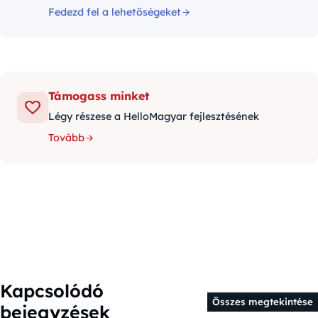
Fedezd fel a lehetőségeket
Támogass minket
Légy részese a HelloMagyar fejlesztésének
Tovább
Kapcsolódó
Összes megtekintése
bejegyzések