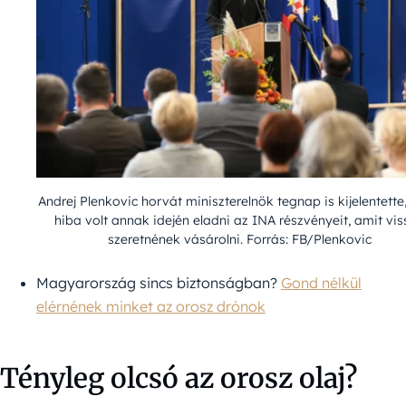
Andrej Plenkovic horvát miniszterelnök tegnap is kijelentette
hiba volt annak idején eladni az INA részvényeit, amit vis
szeretnének vásárolni. Forrás: FB/Plenkovic
Magyarország sincs biztonságban?
Gond nélkül
elérnének minket az orosz drónok
Tényleg olcsó az orosz olaj?