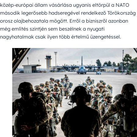
közép-európai állam vásárlása ugyanis eltörpül a NATO
második legerősebb hadseregével rendelkező Törökország
orosz olajbehozatala mögött. Erről a bizniszről azonban
még említés szintjén sem beszélnek a nyugati
nagyhatalmak csak ilyen több értelmű üzengetéssel.