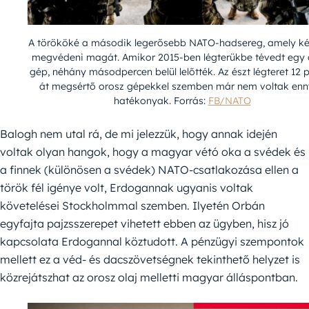
A törököké a második legerősebb NATO-hadsereg, amely ké
megvédeni magát. Amikor 2015-ben légterükbe tévedt egy 
gép, néhány másodpercen belül lelőtték. Az észt légteret 12 
át megsértő orosz gépekkel szemben már nem voltak enn
hatékonyak. Forrás:
FB/NATO
Balogh nem utal rá, de mi jelezzük, hogy annak idején
voltak olyan hangok, hogy a magyar vétó oka a svédek és
a finnek (különösen a svédek) NATO-csatlakozása ellen a
török fél igénye volt, Erdogannak ugyanis voltak
követelései Stockholmmal szemben. Ilyetén Orbán
egyfajta pajzsszerepet vihetett ebben az ügyben, hisz jó
kapcsolata Erdogannal köztudott. A pénzügyi szempontok
mellett ez a véd- és dacszövetségnek tekinthető helyzet is
közrejátszhat az orosz olaj melletti magyar álláspontban.