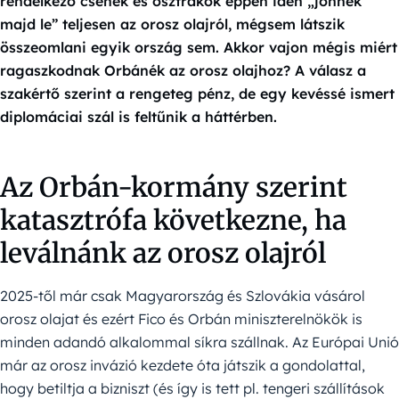
rendelkező csehek és osztrákok éppen idén „jönnek
majd le” teljesen az orosz olajról, mégsem látszik
összeomlani egyik ország sem. Akkor vajon mégis miért
ragaszkodnak Orbánék az orosz olajhoz? A válasz a
szakértő szerint a rengeteg pénz, de egy kevéssé ismert
diplomáciai szál is feltűnik a háttérben.
Az Orbán-kormány szerint
katasztrófa következne, ha
leválnánk az orosz olajról
2025-től már csak Magyarország és Szlovákia vásárol
orosz olajat és ezért Fico és Orbán miniszterelnökök is
minden adandó alkalommal síkra szállnak. Az Európai Unió
már az orosz invázió kezdete óta játszik a gondolattal,
hogy betiltja a bizniszt (és így is tett pl. tengeri szállítások