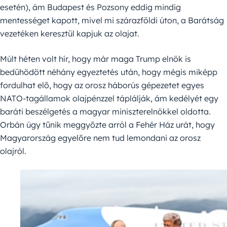
esetén), ám Budapest és Pozsony eddig mindig
mentességet kapott, mivel mi szárazföldi úton, a Barátság
vezetéken keresztül kapjuk az olajat.
Múlt héten volt hír, hogy már maga Trump elnök is
bedühödött néhány egyeztetés után, hogy mégis miképp
fordulhat elő, hogy az orosz háborús gépezetet egyes
NATO-tagállamok olajpénzzel táplálják, ám kedélyét egy
baráti beszélgetés a magyar miniszterelnökkel oldotta.
Orbán úgy tűnik meggyőzte arról a Fehér Ház urát, hogy
Magyarország egyelőre nem tud lemondani az orosz
olajról.