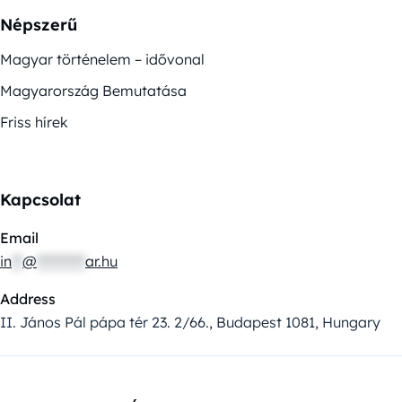
Népszerű
Magyar történelem – idővonal
Magyarország Bemutatása
Friss hírek
Kapcsolat
Email
in
**
@
*********
ar.hu
Address
II. János Pál pápa tér 23. 2/66., Budapest 1081, Hungary