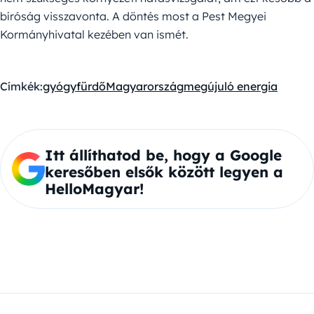
bíróság visszavonta. A döntés most a Pest Megyei
Kormányhivatal kezében van ismét.
Címkék:
gyógyfürdő
Magyarország
megújuló energia
Itt állíthatod be, hogy a Google
keresőben elsők között legyen a
HelloMagyar!