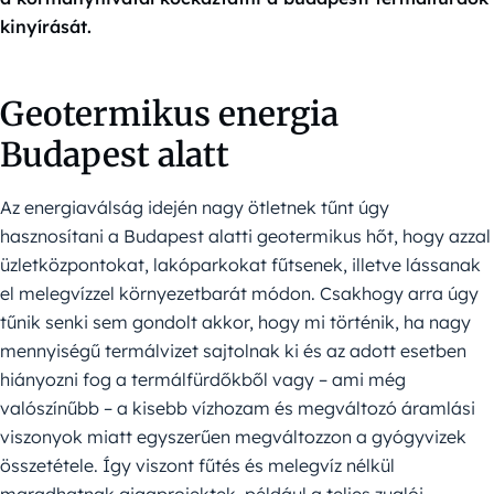
kinyírását.
Geotermikus energia
Budapest alatt
Az energiaválság idején nagy ötletnek tűnt úgy
hasznosítani a Budapest alatti geotermikus hőt, hogy azzal
üzletközpontokat, lakóparkokat fűtsenek, illetve lássanak
el melegvízzel környezetbarát módon. Csakhogy arra úgy
tűnik senki sem gondolt akkor, hogy mi történik, ha nagy
mennyiségű termálvizet sajtolnak ki és az adott esetben
hiányozni fog a termálfürdőkből vagy – ami még
valószínűbb – a kisebb vízhozam és megváltozó áramlási
viszonyok miatt egyszerűen megváltozzon a gyógyvizek
összetétele. Így viszont fűtés és melegvíz nélkül