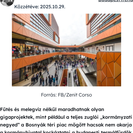
Kategóriák:
Közzétéve:
2025.10.29.
Forrás: FB/Zenit Corso
Fűtés és melegvíz nélkül maradhatnak olyan
gigaprojektek, mint például a teljes zuglói „kormányzati
negyed” a Bosnyák téri piac mögött hacsak nem akarja
a kormányhivatal kockáztatni a budapesti termálfürdők