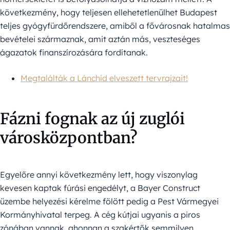
következmény, hogy teljesen ellehetetlenülhet Budapest
teljes gyógyfürdőrendszere, amiből a fővárosnak hatalmas
bevételei származnak, amit aztán más, veszteséges
ágazatok finanszírozására fordítanak.
Megtalálták a Lánchíd elveszett tervrajzait!
Fázni fognak az új zuglói
városközpontban?
Egyelőre annyi következmény lett, hogy viszonylag
kevesen kaptak fúrási engedélyt, a Bayer Construct
üzembe helyezési kérelme fölött pedig a Pest Vármegyei
Kormányhivatal terpeg. A cég kútjai ugyanis a piros
zónában vannak, ahonnan a szakértők semmilyen