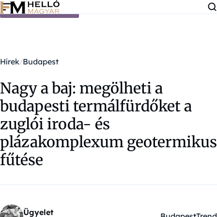
Ugrás a tartalomra
Hírek
Budapest
Nagy a baj: megölheti a
budapesti termálfürdőket a
zuglói iroda- és
plázakomplexum geotermikus
fűtése
Ügyelet
Budapest
Trend