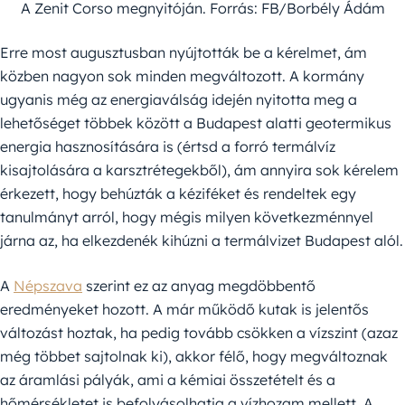
A Zenit Corso megnyitóján. Forrás: FB/Borbély Ádám
Erre most augusztusban nyújtották be a kérelmet, ám
közben nagyon sok minden megváltozott. A kormány
ugyanis még az energiaválság idején nyitotta meg a
lehetőséget többek között a Budapest alatti geotermikus
energia hasznosítására is (értsd a forró termálvíz
kisajtolására a karsztrétegekből), ám annyira sok kérelem
érkezett, hogy behúzták a kéziféket és rendeltek egy
tanulmányt arról, hogy mégis milyen következménnyel
járna az, ha elkezdenék kihúzni a termálvizet Budapest alól.
A
Népszava
szerint ez az anyag megdöbbentő
eredményeket hozott. A már működő kutak is jelentős
változást hoztak, ha pedig tovább csökken a vízszint (azaz
még többet sajtolnak ki), akkor félő, hogy megváltoznak
az áramlási pályák, ami a kémiai összetételt és a
hőmérsékletet is befolyásolhatja a vízhozam mellett. A