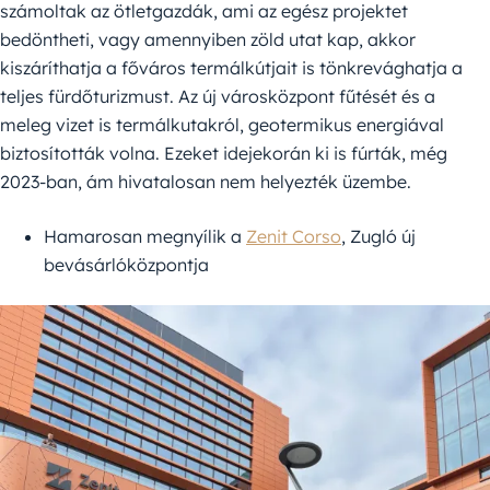
számoltak az ötletgazdák, ami az egész projektet
bedöntheti, vagy amennyiben zöld utat kap, akkor
kiszáríthatja a főváros termálkútjait is tönkrevághatja a
teljes fürdőturizmust. Az új városközpont fűtését és a
meleg vizet is termálkutakról, geotermikus energiával
biztosították volna. Ezeket idejekorán ki is fúrták, még
2023-ban, ám hivatalosan nem helyezték üzembe.
Hamarosan megnyílik a
Zenit Corso
, Zugló új
bevásárlóközpontja