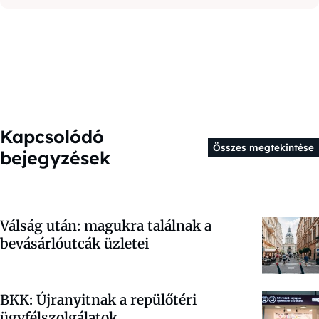
Kapcsolódó
Összes megtekintése
bejegyzések
Válság után: magukra találnak a
bevásárlóutcák üzletei
BKK: Újranyitnak a repülőtéri
ügyfélszolgálatok