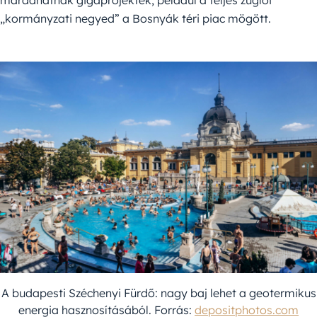
maradhatnak gigaprojektek, például a teljes zuglói
„kormányzati negyed” a Bosnyák téri piac mögött.
A budapesti Széchenyi Fürdő: nagy baj lehet a geotermikus
energia hasznosításából. Forrás:
depositphotos.com