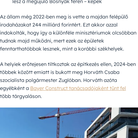
lesz a megújuló Bosnyák téren – képek
Az állam még 2022-ben meg is vette a majdan felépülő
irodaházakat 244 milliárd forintért. Ezt akkor azzal
indokolták, hogy így a különféle minisztériumok olcsóbban
tudnak majd működni, mert ezek az épületek
fenntarthatóbbak lesznek, mint a korábbi székhelyek.
A helyiek erőtejesen tiltkoztak az építkezés ellen, 2024-ben
többek között emiatt is bukott meg Horváth Csaba
szocialista polgármester Zuglóban. Horváth azóta
egyébként a
Bayer Construct tanácsadójaként tűnt fel
több tárgyaláson.