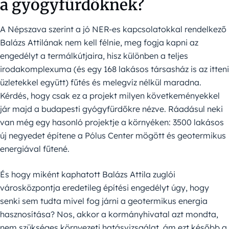
a gyógyfürdőknek?
A Népszava szerint a jó NER-es kapcsolatokkal rendelkező
Balázs Attilának nem kell félnie, meg fogja kapni az
engedélyt a termálkútjaira, hisz különben a teljes
irodakomplexuma (és egy 168 lakásos társasház is az itteni
üzletekkel együtt) fűtés és melegvíz nélkül maradna.
Kérdés, hogy csak ez a projekt milyen követkeményekkel
jár majd a budapesti gyógyfürdőkre nézve. Ráadásul neki
van még egy hasonló projektje a környéken: 3500 lakásos
új negyedet építene a Pólus Center mögött és geotermikus
energiával fűtené.
És hogy miként kaphatott Balázs Attila zuglói
városközpontja eredetileg építési engedélyt úgy, hogy
senki sem tudta mivel fog járni a geotermikus energia
hasznosítása? Nos, akkor a kormányhivatal azt mondta,
nem szükséges környezeti hatásvizsgálat, ám ezt később a