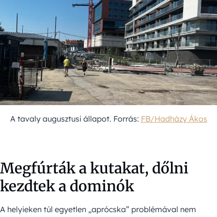
A tavaly augusztusi állapot. Forrás:
FB/Hadházy Ákos
Megfúrták a kutakat, dőlni
kezdtek a dominók
A helyieken túl egyetlen „aprócska” problémával nem