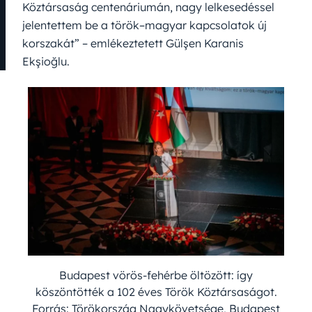
Köztársaság centenáriumán, nagy lelkesedéssel
jelentettem be a török–magyar kapcsolatok új
korszakát” – emlékeztetett Gülşen Karanis
Ekşioğlu.
Budapest vörös-fehérbe öltözött: így
köszöntötték a 102 éves Török Köztársaságot.
Forrás: Törökország Nagykövetsége, Budapest