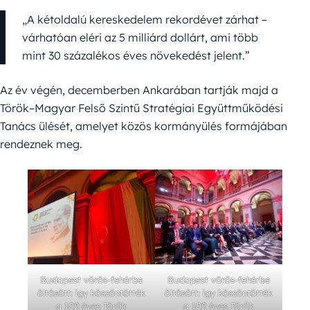
„A kétoldalú kereskedelem rekordévet zárhat –
várhatóan eléri az 5 milliárd dollárt, ami több
mint 30 százalékos éves növekedést jelent.”
Az év végén, decemberben Ankarában tartják majd a
Török–Magyar Felső Szintű Stratégiai Együttműködési
Tanács ülését, amelyet közös kormányülés formájában
rendeznek meg.
Budapest vörös-fehérbe
Budapest vörös-fehérbe
öltözött: így köszöntötték
öltözött: így köszöntötték
a 102 éves Török
a 102 éves Török