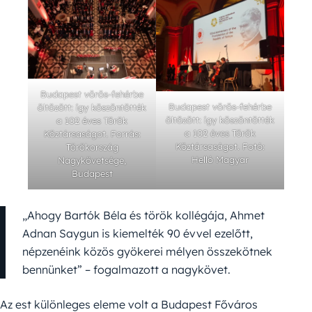
Budapest vörös-fehérbe
Budapest vörös-fehérbe
öltözött: így köszöntötték
öltözött: így köszöntötték
a 102 éves Török
a 102 éves Török
Köztársaságot. Forrás:
Köztársaságot. Fotó:
Törökország
Helló Magyar
Nagykövetsége,
Budapest
„Ahogy Bartók Béla és török kollégája, Ahmet
Adnan Saygun is kiemelték 90 évvel ezelőtt,
népzenéink közös gyökerei mélyen összekötnek
bennünket” – fogalmazott a nagykövet.
Az est különleges eleme volt a Budapest Főváros