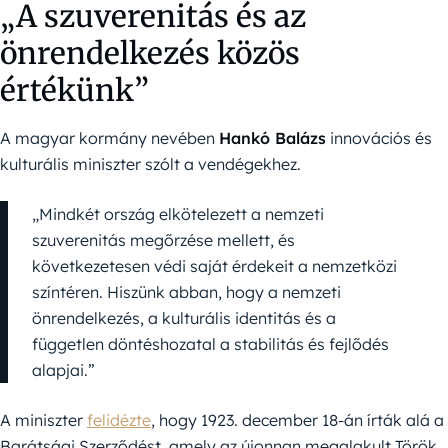
„A szuverenitás és az
önrendelkezés közös
értékünk”
A magyar kormány nevében
Hankó Balázs
innovációs és
kulturális miniszter szólt a vendégekhez.
„Mindkét ország elkötelezett a nemzeti
szuverenitás megőrzése mellett, és
következetesen védi saját érdekeit a nemzetközi
színtéren. Hiszünk abban, hogy a nemzeti
önrendelkezés, a kulturális identitás és a
független döntéshozatal a stabilitás és fejlődés
alapjai.”
A miniszter
felidézte
, hogy 1923. december 18-án írták alá a
Barátsági Szerződést, amely az újonnan megalakult Török