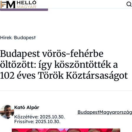
Ugrás a tartalomra
Hírek
Budapest
Budapest vörös-fehérbe
öltözött: így köszöntötték a
102 éves Török Köztársaságot
Kató Alpár
Budapest
Magyarország
Kategóriák:
Közzétéve:
2025.10.30.
Frissítve:
2025.10.30.