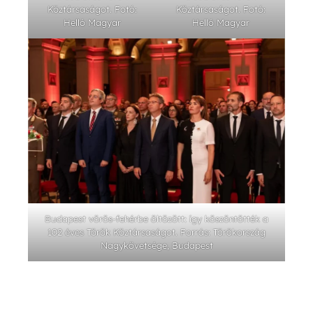
Köztársaságot. Fotó:
Köztársaságot. Fotó:
Helló Magyar
Helló Magyar
Budapest vörös-fehérbe öltözött: így köszöntötték a
102 éves Török Köztársaságot. Forrás: Törökország
Nagykövetsége, Budapest