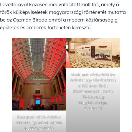
Levéltárával közösen megvalósított kiállítás, amely a
török külképviseletek magyarországi történetét mutatta
be az Oszmán Birodalomtól a modern köztársaságig –
épületek és emberek történetén keresztül.
Budapest vörös-fehérbe
öltözött: így köszöntötték
a 102 éves Török
Köztársaságot. Forrás:
Törökország
Nagykövetsége,
Budapest
Budapest vörös-fehérbe
öltözött: így köszöntötték
a 102 éves Török