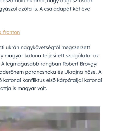
s beszámoltunk arról, hogy augusztusban
 gyászol azóta is. A családapát két éve
a fronton
ti ukrán nagykövetségtől megszerzett
magyar katona teljesített szolgálatot az
ek. A legmagasabb rangban Robert Brovgyi
n haderőnem parancsnoka és Ukrajna hőse. A
katonai konfliktus első kárpátaljai katonai
ottja is magyar volt.