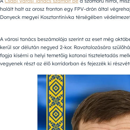
A
Csapi Városi Tanács számolt be
a szomorú hírről, misz
halált halt az orosz fronton egy FPV-drón által végreh
Donyeck megyei Kosztantinivka térségében védelmezett
A városi tanács beszámolója szerint az eset még októb
kerül sor délután negyed 2-kor. Ravatalozására szülőh
fogja kísérni a helyi temetőig katonai tiszteletadás mell
vegyenek részt az élő korridorban és fejezzék ki részvét