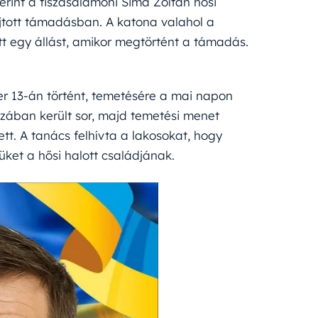
erint a tiszasalamoni Sima Zoltán hősi
ajtott támadásban. A katona valahol a
 egy állást, amikor megtörtént a támadás.
er 13-án történt, temetésére a mai napon
ázában került sor, majd temetési menet
ett. A tanács felhívta a lakosokat, hogy
üket a hősi halott családjának.