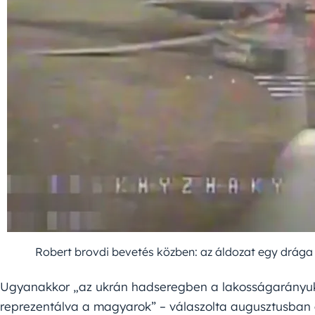
Robert brovdi bevetés közben: az áldozat egy drága 
Ugyanakkor „az ukrán hadseregben a lakosságarányu
reprezentálva a magyarok” – válaszolta augusztusba