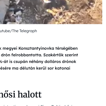
outube/The Telegraph
ck megyei Konsztantyinovka
térségében
 drón felrobbantotta. Szakértők szerint
%-át is csupán néhány dolláros drónok
ésére ma délután kerül sor katonai
hősi halott