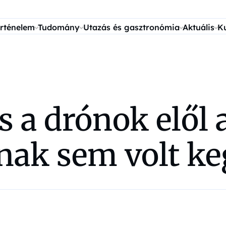
rténelem
Tudomány
Utazás és gasztronómia
Aktuális
K
 a drónok elől 
nnak sem volt k