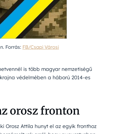
n. Forrás:
FB/Csapi Városi
 hetvennél is több magyar nemzetiségű
Ukrajna védelmében a háború 2014-es
z orosz fronton
i Orosz Attila hunyt el az egyik fronthoz