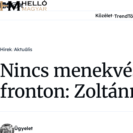
Ugrás a tartalomra
Közélet
Trend
Tö
Hírek
Aktuális
Nincs menekvés
fronton: Zoltá
Ügyelet