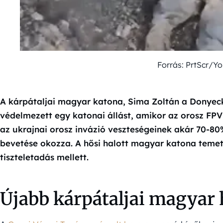
Forrás: PrtScr/Y
A kárpátaljai magyar katona, Sima Zoltán a Donye
védelmezett egy katonai állást, amikor az orosz FPV
az ukrajnai orosz invázió veszteségeinek akár 70-80
bevetése okozza. A hősi halott magyar katona temet
tiszteletadás mellett.
Újabb kárpátaljai magyar 