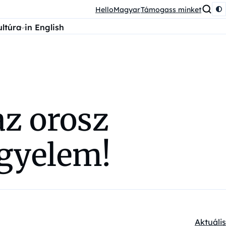
HelloMagyar
Támogass minket
ultúra
in English
az orosz
egyelem!
Aktuális