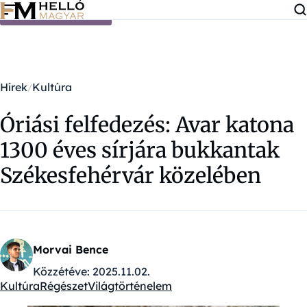
Ugrás a tartalomra
Hírek
Kultúra
Óriási felfedezés: Avar katona
1300 éves sírjára bukkantak
Székesfehérvár közelében
Morvai Bence
Közzétéve:
2025.11.02.
Kultúra
Régészet
Világtörténelem
Kategóriák: