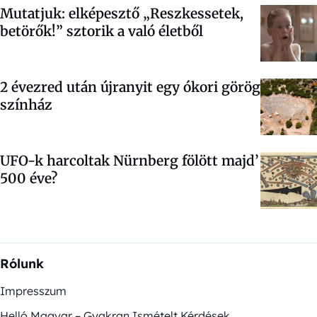
Mutatjuk: elképesztő „Reszkessetek,
betörők!” sztorik a való életből
2 évezred után újranyit egy ókori görög
színház
UFO-k harcoltak Nürnberg fölött majd’
500 éve?
Rólunk
Impresszum
Helló Magyar – Gyakran Ismételt Kérdések