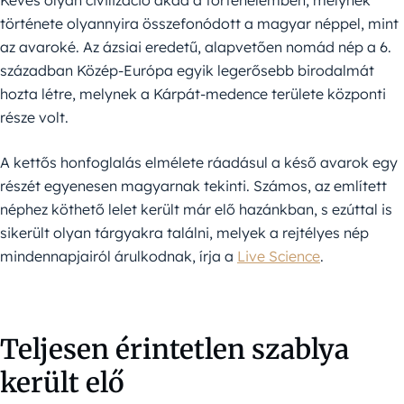
Kevés olyan civilizáció akad a történelemben, melynek
története olyannyira összefonódott a magyar néppel, mint
az avaroké. Az ázsiai eredetű, alapvetően nomád nép a 6.
században Közép-Európa egyik legerősebb birodalmát
hozta létre, melynek a Kárpát-medence területe központi
része volt.
A kettős honfoglalás elmélete ráadásul a késő avarok egy
részét egyenesen magyarnak tekinti. Számos, az említett
néphez köthető lelet került már elő hazánkban, s ezúttal is
sikerült olyan tárgyakra találni, melyek a rejtélyes nép
mindennapjairól árulkodnak, írja a
Live Science
.
Teljesen érintetlen szablya
került elő