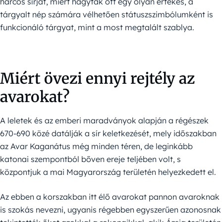
harcos sírját, miért hagytak ott egy olyan értékes, a
tárgyalt nép számára vélhetően státuszszimbólumként is
funkcionáló tárgyat, mint a most megtalált szablya.
Miért övezi ennyi rejtély az
avarokat?
A leletek és az emberi maradványok alapján a régészek
670-690 közé datálják a sír keletkezését, mely időszakban
az Avar Kaganátus még minden téren, de leginkább
katonai szempontból bőven ereje teljében volt, s
központjuk a mai Magyarország területén helyezkedett el.
Az ebben a korszakban itt élő avarokat pannon avaroknak
is szokás nevezni, ugyanis régebben egyszerűen azonosnak