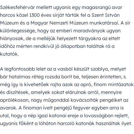
Székesfehérvár mellett ugyanis egy magasrangú avar
harcos közel 1300 éves sírját tárták fel a Szent István
Múzeum és a Magyar Nemzeti Múzeum munkatársai. A sír
különlegessége, hogy az emberi maradványok ugyan
hiányosak, de a melléjük helyezett tárgyakra az eltelt
időhöz mérten rendkívül jó állapotban találtak rá a
kutatók.
A legfontosabb lelet az a vasból készült szablya, melyet
bár hatalmas réteg rozsda borít be, teljesen érintetlen, s
még így is kivehetőek rajta azok az apró, finom mintázatok
és díszítések, amelyek sokat elárulnak arról, mennyire
aprólékosan, nagy műgonddal kovácsolták pengéiket az
avarok. A finoman ívelt pengéjű fegyver egyben arra is
utal, hogy a nép igazi katonai ereje a lovasságban rejlett,
ugyanis főként a lóháton harcoló katonák használtak ilyet.