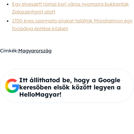
Egy elveszett római kori város nyomaira bukkantak
Zalaszentgrót alatt
1700 éves szarmata sírokat találtak Mórahalmon egy
focipálya építése közben
Címkék:
Magyarország
Itt állíthatod be, hogy a Google
keresőben elsők között legyen a
HelloMagyar!