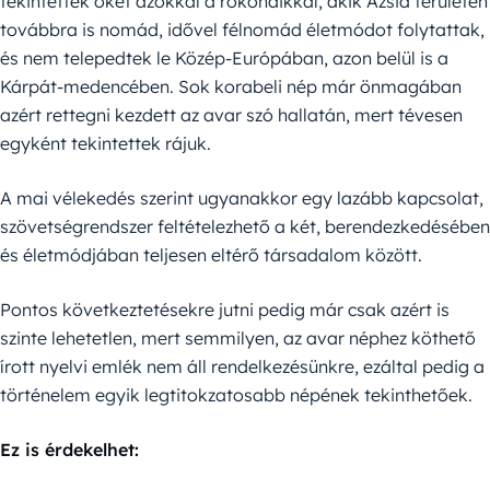
tekintették őket azokkal a rokonaikkal, akik Ázsia területén
továbbra is nomád, idővel félnomád életmódot folytattak,
és nem telepedtek le Közép-Európában, azon belül is a
Kárpát-medencében. Sok korabeli nép már önmagában
azért rettegni kezdett az avar szó hallatán, mert tévesen
egyként tekintettek rájuk.
A mai vélekedés szerint ugyanakkor egy lazább kapcsolat,
szövetségrendszer feltételezhető a két, berendezkedésében
és életmódjában teljesen eltérő társadalom között.
Pontos következtetésekre jutni pedig már csak azért is
szinte lehetetlen, mert semmilyen, az avar néphez köthető
írott nyelvi emlék nem áll rendelkezésünkre, ezáltal pedig a
történelem egyik legtitokzatosabb népének tekinthetőek.
Ez is érdekelhet: