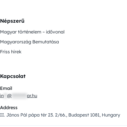
Népszerű
Magyar történelem – idővonal
Magyarország Bemutatása
Friss hírek
Kapcsolat
Email
in
**
@
*********
ar.hu
Address
II. János Pál pápa tér 23. 2/66., Budapest 1081, Hungary