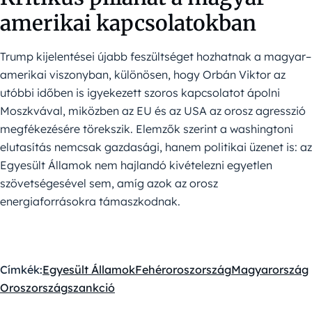
amerikai kapcsolatokban
Trump kijelentései újabb feszültséget hozhatnak a magyar–
amerikai viszonyban, különösen, hogy Orbán Viktor az
utóbbi időben is igyekezett szoros kapcsolatot ápolni
Moszkvával, miközben az EU és az USA az orosz agresszió
megfékezésére törekszik. Elemzők szerint a washingtoni
elutasítás nemcsak gazdasági, hanem politikai üzenet is: az
Egyesült Államok nem hajlandó kivételezni egyetlen
szövetségesével sem, amíg azok az orosz
energiaforrásokra támaszkodnak.
Címkék:
Egyesült Államok
Fehéroroszország
Magyarország
Oroszország
szankció