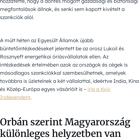
hozzátette, hogy a döntés mögött gazdasági és biztonsági
megfontolások állnak, és senki sem kapott kivételt a
szankciók alól.
A múlt héten az Egyesült Államok újabb
büntetőintézkedéseket jelentett be az orosz Lukoil és
Rosznyeft energetikai óriásvállalatok ellen. Az
intézkedések értelmében azok az országok és cégek is
másodlagos szankciókkal szembesülhetnek, amelyek
továbbra is üzletelnek a két vállalattal, ideértve India, Kína
és Közép-Európa egyes vásárlóit is –
írja a Kyiv
Independent
.
Orbán szerint Magyarország
különleges helyzetben van