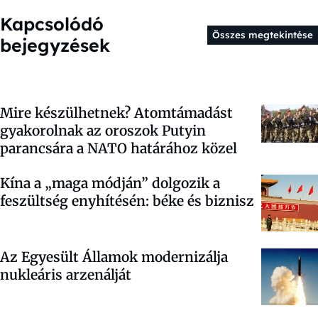
Kapcsolódó
Összes megtekintése
bejegyzések
Mire készülhetnek? Atomtámadást
gyakorolnak az oroszok Putyin
parancsára a NATO határához közel
Kína a „maga módján” dolgozik a
feszültség enyhítésén: béke és biznisz
Az Egyesült Államok modernizálja
nukleáris arzenálját