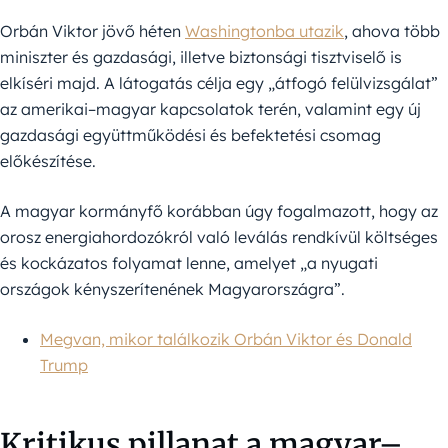
Orbán Viktor jövő héten
Washingtonba utazik
, ahova több
miniszter és gazdasági, illetve biztonsági tisztviselő is
elkíséri majd. A látogatás célja egy „átfogó felülvizsgálat”
az amerikai–magyar kapcsolatok terén, valamint egy új
gazdasági együttműködési és befektetési csomag
előkészítése.
A magyar kormányfő korábban úgy fogalmazott, hogy az
orosz energiahordozókról való leválás rendkívül költséges
és kockázatos folyamat lenne, amelyet „a nyugati
országok kényszerítenének Magyarországra”.
Megvan, mikor találkozik Orbán Viktor és Donald
Trump
Kritikus pillanat a magyar–