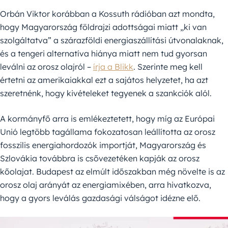
Orbán Viktor korábban a Kossuth rádióban azt mondta,
hogy Magyarország földrajzi adottságai miatt „ki van
szolgáltatva” a szárazföldi energiaszállítási útvonalaknak,
és a tengeri alternatíva hiánya miatt nem tud gyorsan
leválni az orosz olajról –
írja a Blikk
. Szerinte meg kell
értetni az amerikaiakkal ezt a sajátos helyzetet, ha azt
szeretnénk, hogy kivételeket tegyenek a szankciók alól.
A kormányfő arra is emlékeztetett, hogy míg az Európai
Unió legtöbb tagállama fokozatosan leállította az orosz
fosszilis energiahordozók importját, Magyarország és
Szlovákia továbbra is csővezetéken kapják az orosz
kőolajat. Budapest az elmúlt időszakban még növelte is az
orosz olaj arányát az energiamixében, arra hivatkozva,
hogy a gyors leválás gazdasági válságot idézne elő.