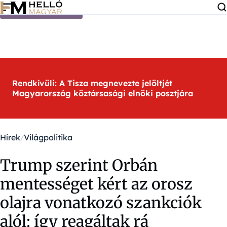
Ugrás a tartalomra
Rendkívüli: A Tisza megnevezte jelöltjét
Magyarország köztársasági elnöki posztjára
Hírek
Világpolitika
Trump szerint Orbán
mentességet kért az orosz
olajra vonatkozó szankciók
alól: így reagáltak rá