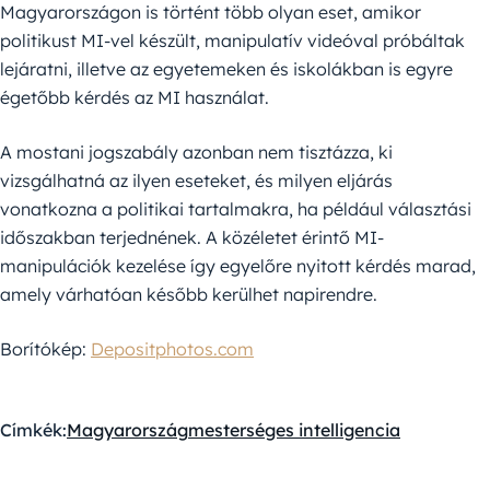
Magyarországon is történt több olyan eset, amikor
politikust MI-vel készült, manipulatív videóval próbáltak
lejáratni, illetve az egyetemeken és iskolákban is egyre
égetőbb kérdés az MI használat.
A mostani jogszabály azonban nem tisztázza, ki
vizsgálhatná az ilyen eseteket, és milyen eljárás
vonatkozna a politikai tartalmakra, ha például választási
időszakban terjednének. A közéletet érintő MI-
manipulációk kezelése így egyelőre nyitott kérdés marad,
amely várhatóan később kerülhet napirendre.
Borítókép:
Depositphotos.com
Címkék:
Magyarország
mesterséges intelligencia