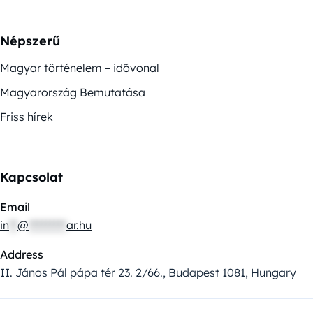
Népszerű
Magyar történelem – idővonal
Magyarország Bemutatása
Friss hírek
Kapcsolat
Email
in
**
@
*********
ar.hu
Address
II. János Pál pápa tér 23. 2/66., Budapest 1081, Hungary