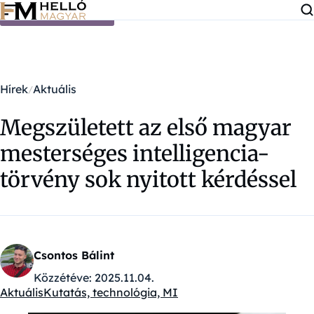
Ugrás a tartalomra
Hírek
Aktuális
Megszületett az első magyar
mesterséges intelligencia-
törvény sok nyitott kérdéssel
Csontos Bálint
Közzétéve:
2025.11.04.
Aktuális
Kutatás, technológia, MI
Kategóriák: