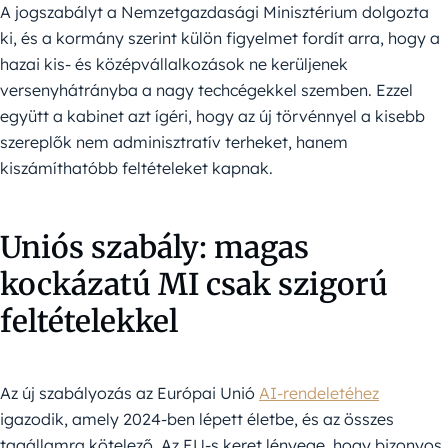
A jogszabályt a Nemzetgazdasági Minisztérium dolgozta
ki, és a kormány szerint külön figyelmet fordít arra, hogy a
hazai kis- és középvállalkozások ne kerüljenek
versenyhátrányba a nagy techcégekkel szemben. Ezzel
együtt a kabinet azt ígéri, hogy az új törvénnyel a kisebb
szereplők nem adminisztratív terheket, hanem
kiszámíthatóbb feltételeket kapnak.
Uniós szabály: magas
kockázatú MI csak szigorú
feltételekkel
Az új szabályozás az Európai Unió
AI-rendeletéhez
igazodik, amely 2024-ben lépett életbe, és az összes
tagállamra kötelező. Az EU-s keret lényege, hogy bizonyos