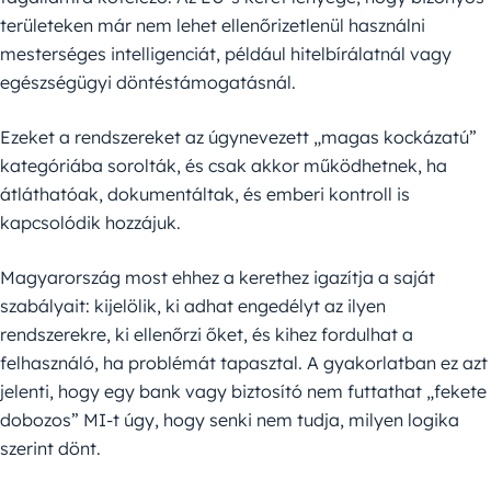
területeken már nem lehet ellenőrizetlenül használni
mesterséges intelligenciát, például hitelbírálatnál vagy
egészségügyi döntéstámogatásnál.
Ezeket a rendszereket az úgynevezett „magas kockázatú”
kategóriába sorolták, és csak akkor működhetnek, ha
átláthatóak, dokumentáltak, és emberi kontroll is
kapcsolódik hozzájuk.
Magyarország most ehhez a kerethez igazítja a saját
szabályait: kijelölik, ki adhat engedélyt az ilyen
rendszerekre, ki ellenőrzi őket, és kihez fordulhat a
felhasználó, ha problémát tapasztal. A gyakorlatban ez azt
jelenti, hogy egy bank vagy biztosító nem futtathat „fekete
dobozos” MI-t úgy, hogy senki nem tudja, milyen logika
szerint dönt.