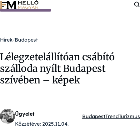
Ugrás a tartalomra
Hírek
Budapest
Lélegzetelállítóan csábító
szálloda nyílt Budapest
szívében – képek
Ügyelet
Budapest
Trend
Turizmus
Kategóriák:
Közzétéve:
2025.11.04.