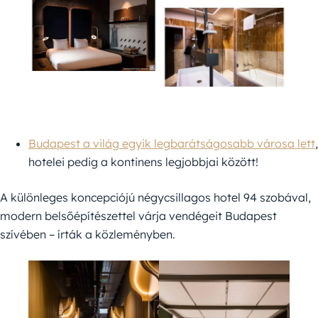
Budapest a világ egyik legbarátságosabb városa lett
,
hotelei pedig a kontinens legjobbjai között!
A különleges koncepciójú négycsillagos hotel 94 szobával,
modern belsőépítészettel várja vendégeit Budapest
szívében – írták a közleményben.