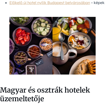
Előkelő új hotel nyílik Budapest belvárosában
– képek
Magyar és osztrák hotelek
üzemeltetője