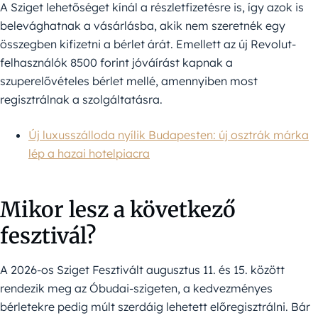
A Sziget lehetőséget kínál a részletfizetésre is, így azok is
belevághatnak a vásárlásba, akik nem szeretnék egy
összegben kifizetni a bérlet árát. Emellett az új Revolut-
felhasználók 8500 forint jóváírást kapnak a
szuperelővételes bérlet mellé, amennyiben most
regisztrálnak a szolgáltatásra.
Új luxusszálloda nyílik Budapesten: új osztrák márka
lép a hazai hotelpiacra
Mikor lesz a következő
fesztivál?
A 2026-os Sziget Fesztivált augusztus 11. és 15. között
rendezik meg az Óbudai-szigeten, a kedvezményes
bérletekre pedig múlt szerdáig lehetett előregisztrálni. Bár