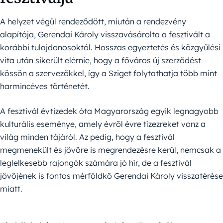
A helyzet végül rendeződött, miután a rendezvény
alapítója, Gerendai Károly visszavásárolta a fesztivált a
korábbi tulajdonosoktól. Hosszas egyeztetés és közgyűlési
vita után sikerült elérnie, hogy a főváros új szerződést
kössön a szervezőkkel, így a Sziget folytathatja több mint
harmincéves történetét.
A fesztivál évtizedek óta Magyarország egyik legnagyobb
kulturális eseménye, amely évről évre tízezreket vonz a
világ minden tájáról. Az pedig, hogy a fesztivál
megmenekült és jövőre is megrendezésre kerül, nemcsak a
leglelkesebb rajongók számára jó hír, de a fesztivál
jövőjének is fontos mérföldkő Gerendai Károly visszatérése
miatt.