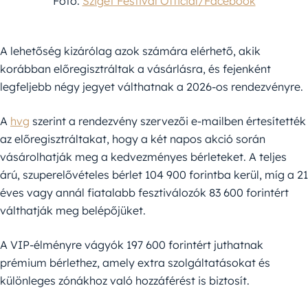
Fotó:
Sziget Festival Official/Facebook
A lehetőség kizárólag azok számára elérhető, akik
korábban előregisztráltak a vásárlásra, és fejenként
legfeljebb négy jegyet válthatnak a 2026-os rendezvényre.
A
hvg
szerint a rendezvény szervezői e-mailben értesítették
az előregisztráltakat, hogy a két napos akció során
vásárolhatják meg a kedvezményes bérleteket. A teljes
árú, szuperelővételes bérlet 104 900 forintba kerül, míg a 21
éves vagy annál fiatalabb fesztiválozók 83 600 forintért
válthatják meg belépőjüket.
A VIP-élményre vágyók 197 600 forintért juthatnak
prémium bérlethez, amely extra szolgáltatásokat és
különleges zónákhoz való hozzáférést is biztosít.