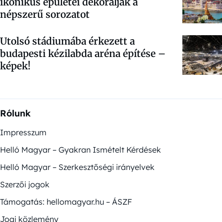
ikonikus épületei dekorálják a
népszerű sorozatot
Utolsó stádiumába érkezett a
budapesti kézilabda aréna építése –
képek!
Rólunk
Impresszum
Helló Magyar – Gyakran Ismételt Kérdések
Helló Magyar – Szerkesztőségi irányelvek
Szerzői jogok
Támogatás: hellomagyar.hu – ÁSZF
Jogi közlemény