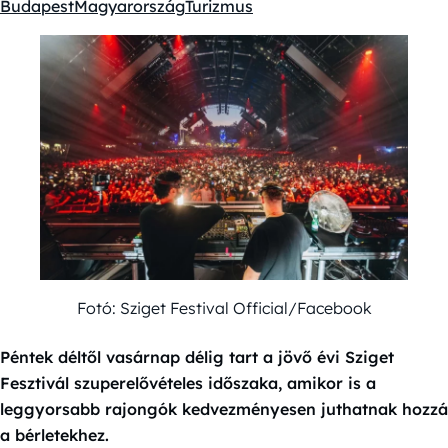
Budapest
Magyarország
Turizmus
Kategóriák:
Fotó: Sziget Festival Official/Facebook
Péntek déltől vasárnap délig tart a jövő évi Sziget
Fesztivál szuperelővételes időszaka, amikor is a
leggyorsabb rajongók kedvezményesen juthatnak hozzá
a bérletekhez.