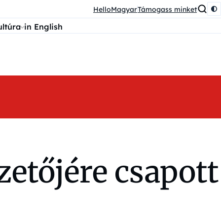
HelloMagyar
Támogass minket
ultúra
in English
zetőjére csapott