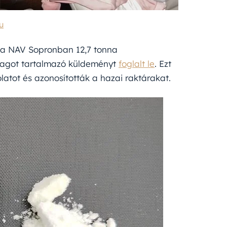
u
r a NAV Sopronban 12,7 tonna
yagot tartalmazó küldeményt
foglalt le
. Ezt
atot és azonosították a hazai raktárakat.