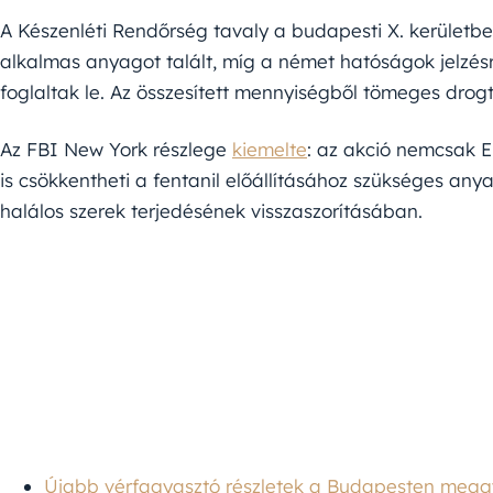
A Készenléti Rendőrség tavaly a budapesti X. kerületben
alkalmas anyagot talált, míg a német hatóságok jelzé
foglaltak le. Az összesített mennyiségből tömeges drogt
Az FBI New York részlege
kiemelte
: az akció nemcsak 
is csökkentheti a fentanil előállításához szükséges any
halálos szerek terjedésének visszaszorításában.
Újabb vérfagyasztó részletek a Budapesten meggyil