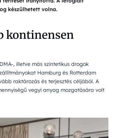
erítését irányította. A lefoglalt
og készülhetett volna.
b kontinensen
DMA-, illetve más szintetikus drogok
szállítmányokat Hamburg és Rotterdam
ább raktározás és terjesztés céljából. A
 mennyiségű vegyi anyag mozgatására volt