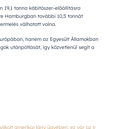
 19,1 tonna kábítószer-előállításra
sre Hamburgban további 10,5 tonnát
ermelés válhatott volna.
Európában, hanem az Egyesült Államokban
agok utánpótlását, így közvetlenül segít a
kolt amerikai lány ügyében: ez vár az ír