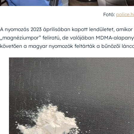
Fotó:
police.h
A nyomozás 2023 áprilisában kapott lendületet, amiko
„magnéziumpor” feliratú, de valójában MDMA-alapan
követően a magyar nyomozók feltárták a bűnözői láncol