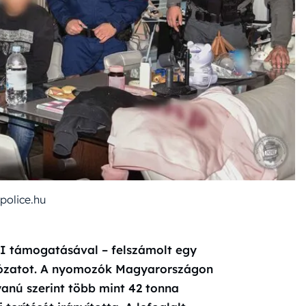
 police.hu
BI támogatásával – felszámolt egy
lózatot. A nyomozók Magyarországon
gyanú szerint több mint 42 tonna