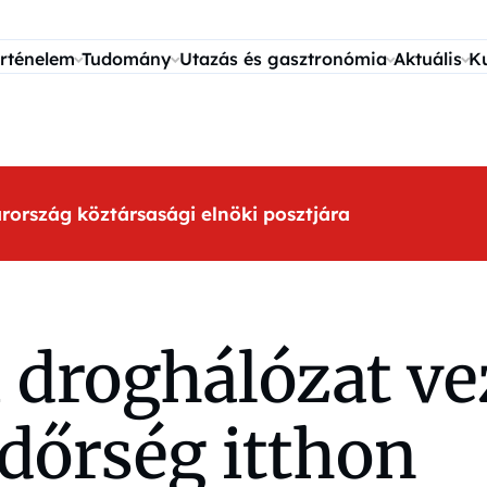
rténelem
Tudomány
Utazás és gasztronómia
Aktuális
K
arország köztársasági elnöki posztjára
i droghálózat ve
dőrség itthon