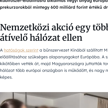
kábítószer-előállításra alkalmas vegyi anyag európai t
prekurzorokból mintegy 600 milliárd forint értékű dr
Nemzetközi akció egy töb
átívelő hálózat ellen
A
hatóságok szerint
a bűnszervezet Kínából szállított M
előállításához szükséges alapanyagokat Európába. A 
kikötőiben vették át, majd Magyarországra juttatták tov
hálózat több európai országban is működött, és nagy
képes.