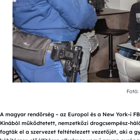
Fotó:
A magyar rendőrség – az Europol és a New York-i F
Kínából működtetett, nemzetközi drogcsempész-há
fogták el a szervezet feltételezett vezetőjét, aki a 