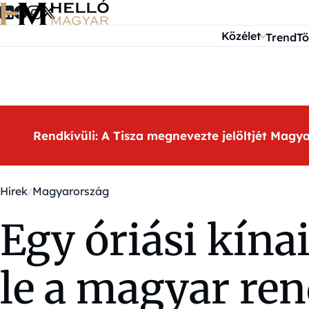
Ugrás a tartalomra
Közélet
Trend
Tö
Rendkívüli: A Tisza megnevezte jelöltjét Magy
Hírek
Magyarország
Egy óriási kína
le a magyar ren