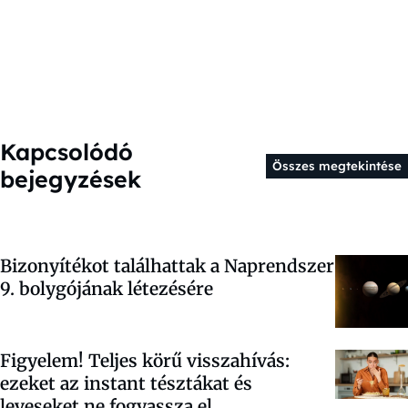
Kapcsolódó
Összes megtekintése
bejegyzések
Bizonyítékot találhattak a Naprendszer
9. bolygójának létezésére
Figyelem! Teljes körű visszahívás:
ezeket az instant tésztákat és
leveseket ne fogyassza el