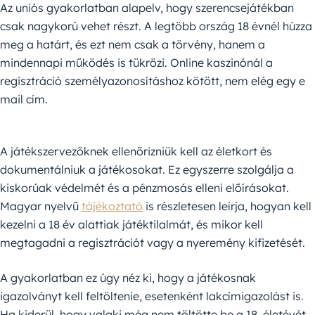
Az uniós gyakorlatban alapelv, hogy szerencsejátékban
csak nagykorú vehet részt. A legtöbb ország 18 évnél húzza
meg a határt, és ezt nem csak a törvény, hanem a
mindennapi működés is tükrözi. Online kaszinónál a
regisztráció személyazonosításhoz kötött, nem elég egy e
mail cím.
A játékszervezőknek ellenőrizniük kell az életkort és
dokumentálniuk a játékosokat. Ez egyszerre szolgálja a
kiskorúak védelmét és a pénzmosás elleni előírásokat.
Magyar nyelvű
tájékoztató
is részletesen leírja, hogyan kell
kezelni a 18 év alattiak játéktilalmát, és mikor kell
megtagadni a regisztrációt vagy a nyeremény kifizetését.
A gyakorlatban ez úgy néz ki, hogy a játékosnak
igazolványt kell feltöltenie, esetenként lakcímigazolást is.
Ha kiderül, hogy valaki még nem töltötte be a 18. életévét,