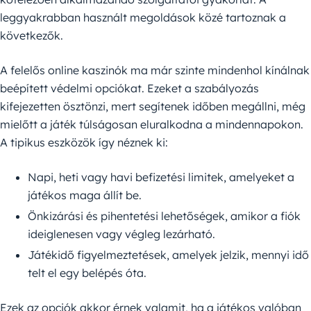
leggyakrabban használt megoldások közé tartoznak a
következők.
A felelős online kaszinók ma már szinte mindenhol kínálnak
beépített védelmi opciókat. Ezeket a szabályozás
kifejezetten ösztönzi, mert segítenek időben megállni, még
mielőtt a játék túlságosan eluralkodna a mindennapokon.
A tipikus eszközök így néznek ki:
Napi, heti vagy havi befizetési limitek, amelyeket a
játékos maga állít be.
Önkizárási és pihentetési lehetőségek, amikor a fiók
ideiglenesen vagy végleg lezárható.
Játékidő figyelmeztetések, amelyek jelzik, mennyi idő
telt el egy belépés óta.
Ezek az opciók akkor érnek valamit, ha a játékos valóban