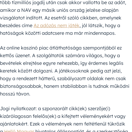
több tízmilliós jogdíj után csak akkor vallotta be az adót,
amikor a NAV egy másik uniós ország jelzése alapján
vizsgálatot indított. Az esetről szóló cikkben, amelynek
beszédes címe
Az adózás nem játék
, jól látszik, hogy a
hatóságok közötti adatcsere ma már mindennapos.
Az online kaszinó piac átláthatósága szempontjából ez
kettős üzenet. A szolgáltatók számára világos, hogy a
bevételek elrejtése egyre nehezebb, így érdemes legális
keretek között dolgozni. A játékosoknak pedig azt jelzi,
hogy a rendezett hátterű, szabályozott oldalak nem csak
biztonságosabbak, hanem stabilabban is tudnak működni
hosszú távon.
Jogi nyilatkozat: a szponzorált cikk(ek) szerzője(i)
kizárólagosan felelős(ek) a kifejtett véleményekért vagy
ajánlatokért. Ezek a vélemények nem feltétlenül tükrözik
a
Helló Magyar
hivatalos álláspontját, és a szerkesztőség