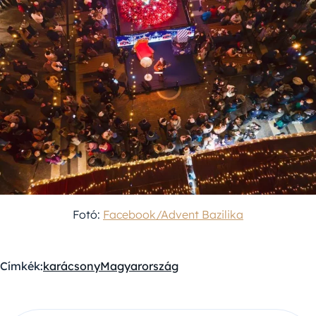
Fotó:
Facebook/Advent Bazilika
Címkék:
karácsony
Magyarország