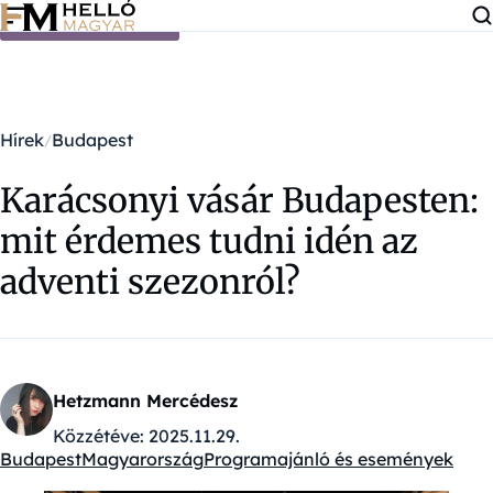
Ugrás a tartalomra
Hírek
Budapest
Karácsonyi vásár Budapesten:
mit érdemes tudni idén az
adventi szezonról?
Hetzmann Mercédesz
Közzétéve:
2025.11.29.
Budapest
Magyarország
Programajánló és események
Kategóriák: