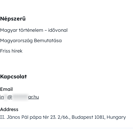
Népszerű
Magyar történelem – idővonal
Magyarország Bemutatása
Friss hírek
Kapcsolat
Email
in
**
@
*********
ar.hu
Address
II. János Pál pápa tér 23. 2/66., Budapest 1081, Hungary