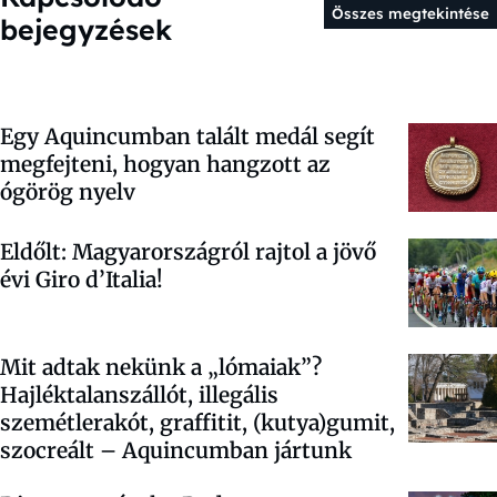
Összes megtekintése
bejegyzések
Egy Aquincumban talált medál segít
megfejteni, hogyan hangzott az
ógörög nyelv
Eldőlt: Magyarországról rajtol a jövő
évi Giro d’Italia!
Mit adtak nekünk a „lómaiak”?
Hajléktalanszállót, illegális
szemétlerakót, graffitit, (kutya)gumit,
szocreált – Aquincumban jártunk