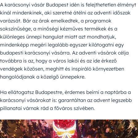
A karácsonyi vásár Budapest idén is felejthetetlen élményt
kínál mindenkinek, aki szeretné átélni az adventi időszak
varázsát. Bár az árak emelkedtek, a programok
sokszínűsége, a minőségi kézműves termékek és a
különleges ünnepi hangulat miatt azt mondhatjuk,
mindenképp megéri legalább egyszer kilátogatni egy
budapesti karácsonyi vásárra. Az adventi vásárok célja
továbbra is az, hogy a város lakói és az ide érkező
vendégek közösen, meghitt és inspiráló környezetben
hangolódjanak a közelgő ünnepekre.
Ha ellátogatsz Budapestre, érdemes beírni a naptárba a
karácsonyi vásárokat is: garantáltan az advent legszebb
pillanatai várnak rád a főváros szívében.