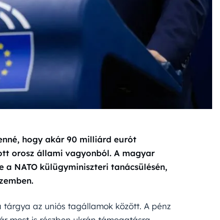
enné, hogy akár 90 milliárd eurót
tt orosz állami vagyonból. A magyar
te a NATO külügyminiszteri tanácsülésén,
szemben.
 tárgya az uniós tagállamok között. A pénz
már most is részben ukrán támogatásra