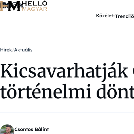
Ugrás a tartalomra
Közélet
Trend
Tö
Hírek
Aktuális
Kicsavarhatják 
történelmi dönt
Csontos Bálint