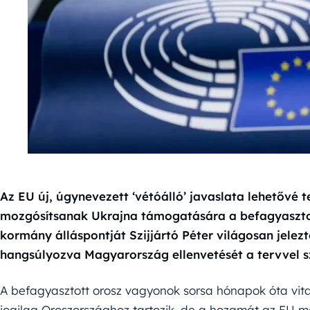
Az EU új, úgynevezett ‘vétóálló’ javaslata lehetővé t
mozgósítsanak Ukrajna támogatására a befagyaszto
kormány álláspontját Szijjártó Péter világosan jelez
hangsúlyozva Magyarország ellenvetését a tervvel 
A befagyasztott orosz vagyonok sorsa hónapok óta vita
jogilag Oroszországhoz tartozik, de a hozamát az EU 