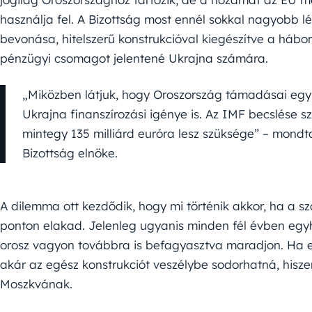
használja fel. A Bizottság most ennél sokkal nagyobb l
bevonása, hitelszerű konstrukcióval kiegészítve a háb
pénzügyi csomagot jelentené Ukrajna számára.
„Miközben látjuk, hogy Oroszország támadásai eg
Ukrajna finanszírozási igénye is. Az IMF becslése 
mintegy 135 milliárd euróra lesz szüksége” – mondt
Bizottság elnöke.
A dilemma ott kezdődik, hogy mi történik akkor, ha a 
ponton elakad. Jelenleg ugyanis minden fél évben eg
orosz vagyon továbbra is befagyasztva maradjon. Ha e
akár az egész konstrukciót veszélybe sodorhatná, hiszen 
Moszkvának.