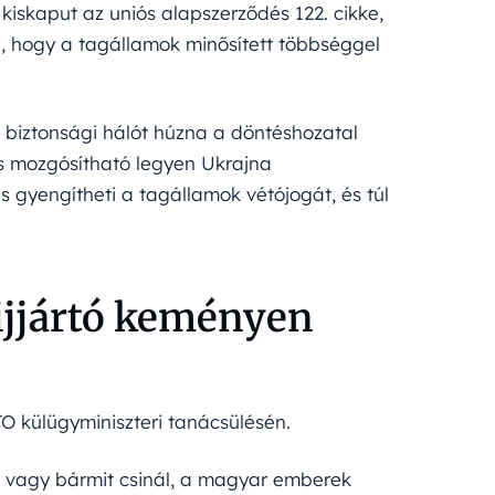
 kiskaput az uniós alapszerződés 122. cikke,
i, hogy a tagállamok minősített többséggel
y biztonsági hálót húzna a döntéshozatal
is mozgósítható legyen Ukrajna
 gyengítheti a tagállamok vétójogát, és túl
Szijjártó keményen
 külügyminiszteri tanácsülésén.
ll vagy bármit csinál, a magyar emberek