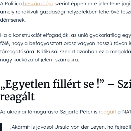
A Politico
beszámolója
szerint éppen erre jelentene jogi
amely rendkívüli gazdasági helyzetekben lehetővé tesz
döntsenek.
Ha a konstrukciót elfogadják, az unió gyakorlatilag eg
fölé, hogy a befagyasztott orosz vagyon hosszú távon 
támogatására. Kritikusai szerint azonban ez a megoldás
nagy kockázatot jelent számukra.
„Egyetlen fillért se !” – 
reagált
Az ukrajnai támogatásra Szijjártó Péter is
reagált
a NATO
„Akármit is javasol Ursula von der Leyen, ha fejreá