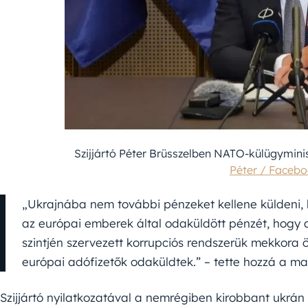
Szijjártó Péter Brüsszelben NATO-külügyminis
Péter / Faceb
„Ukrajnába nem további pénzeket kellene küldeni, h
az európai emberek által odaküldött pénzét, hogy 
szintjén szervezett korrupciós rendszerük mekkora ö
európai adófizetők odaküldtek.” – tette hozzá a ma
Szijjártó nyilatkozatával a nemrégiben kirobbant ukrán