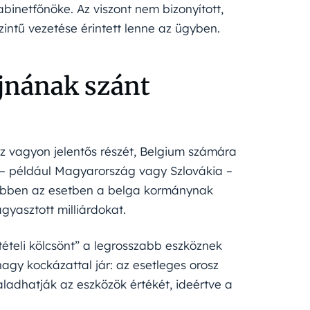
inetfőnöke. Az viszont nem bizonyított,
intű vezetése érintett lenne az ügyben.
ajnának szánt
sz vagyon jelentős részét, Belgium számára
– például Magyarország vagy Szlovákia –
 Ebben az esetben a belga kormánynak
agyasztott milliárdokat.
tételi kölcsönt” a legrosszabb eszköznek
nagy kockázattal jár: az esetleges orosz
ladhatják az eszközök értékét, ideértve a