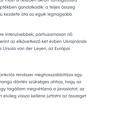
éptékben gondolkodik: a teljes összeg
orú kezdete óta az egyik legnagyobb
yre intenzívebbek, párhuzamosan nő
szerint az elkövetkező két évben Ukrajnának
a Ursula von der Leyen, az Európai
szankciós rendszer meghosszabbítása egy
yhangú döntés szükséges ahhoz, hogy az
gy tagállam megvétózná a javaslatot, az
elvileg vissza kellene juttatni az összeget