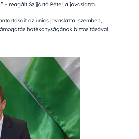
” – reagált Szijjártó Péter a javaslatra.
ntartásait az uniós javaslattal szemben,
 támogatás hatékonyságának biztosításával