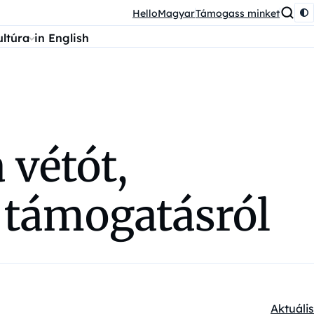
HelloMagyar
Támogass minket
ultúra
in English
 vétót,
 támogatásról
Aktuális