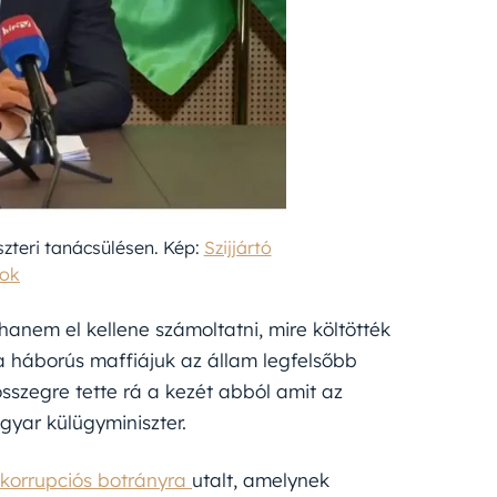
zteri tanácsülésen. Kép:
Szijjártó
ook
anem el kellene számoltatni, mire költötték
a háborús maffiájuk az állam legfelsőbb
sszegre tette rá a kezét abból amit az
gyar külügyminiszter.
korrupciós botrányra
utalt, amelynek