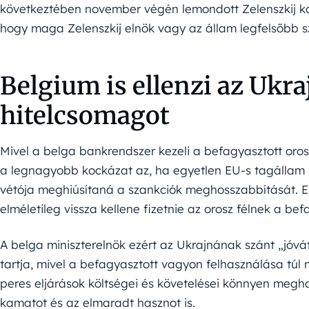
következtében november végén lemondott Zelenszkij kab
hogy maga Zelenszkij elnök vagy az állam legfelsőbb sz
Belgium is ellenzi az Ukr
hitelcsomagot
Mivel a belga bankrendszer kezeli a befagyasztott oro
a legnagyobb kockázat az, ha egyetlen EU-s tagállam 
vétója meghiúsítaná a szankciók meghosszabbítását.
elméletileg vissza kellene fizetnie az orosz félnek a bef
A belga miniszterelnök ezért az Ukrajnának szánt „jóvá
tartja, mivel a befagyasztott vagyon felhasználása túl 
peres eljárások költségei és követelései könnyen megha
kamatot és az elmaradt hasznot is.