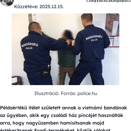
Kategóriák:
Közzétéve:
2025.12.15.
Illusztráció. Forrás: police.hu
Példaértékű ítélet született annak a vietnámi bandának
az ügyében, akik egy családi ház pincéjét használták
arra, hogy nagyüzemben hamisítsanak majd
értékesítsenek Fradi-termékeket, köztük sálakat,