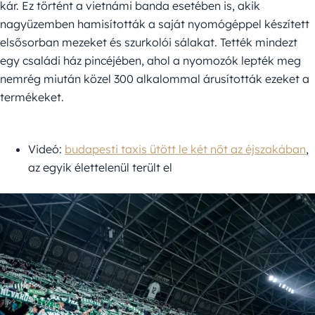
kár. Ez történt a vietnámi banda esetében is, akik
nagyüzemben hamisították a saját nyomógéppel készített
elsősorban mezeket és szurkolói sálakat. Tették mindezt
egy családi ház pincéjében, ahol a nyomozók lepték meg
nemrég miután közel 300 alkalommal árusították ezeket a
termékeket.
Videó:
budapesti taxis ütött le két nőt az éjszakában
,
az egyik élettelenül terült el