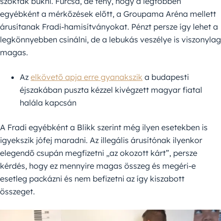
szoktak bukni. Furcsa, de tény, hogy a legtöbben
egyébként a mérkőzések előtt, a Groupama Aréna mellett
árusítanak Fradi-hamisítványokat. Pénzt persze így lehet a
legkönnyebben csinálni, de a lebukás veszélye is viszonylag
magas.
Az
elkövető apja erre gyanakszik
a budapesti
éjszakában puszta kézzel kivégzett magyar fiatal
halála kapcsán
A Fradi egyébként a Blikk szerint még ilyen esetekben is
igyekszik jófej maradni. Az illegális árusítónak ilyenkor
elegendő csupán megfizetni „az okozott kárt”, persze
kérdés, hogy ez mennyire magas összeg és megéri-e
esetleg packázni és nem befizetni az így kiszabott
összeget.