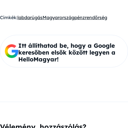
Címkék:
labdarúgás
Magyarország
pénz
rendőrség
Itt állíthatod be, hogy a Google
keresőben elsők között legyen a
HelloMagyar!
Vélemény, hozzászólás?