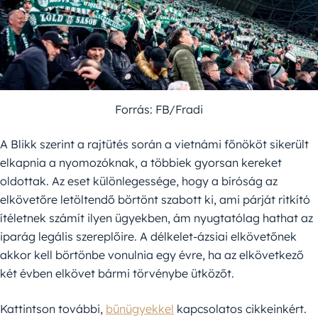
Forrás: FB/Fradi
A Blikk szerint a rajtütés során a vietnámi főnököt sikerült
elkapnia a nyomozóknak, a többiek gyorsan kereket
oldottak. Az eset különlegessége, hogy a bíróság az
elkövetőre letöltendő börtönt szabott ki, ami párját ritkító
ítéletnek számít ilyen ügyekben, ám nyugtatólag hathat az
iparág legális szereplőire. A délkelet-ázsiai elkövetőnek
akkor kell börtönbe vonulnia egy évre, ha az elkövetkező
két évben elkövet bármi törvénybe ütközőt.
Kattintson további,
bűnügyekkel
kapcsolatos cikkeinkért.