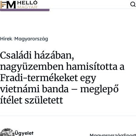
Ugrás a tartalomra
Hírek
Magyarország
Családi házában,
nagyüzemben hamisította a
Fradi-termékeket egy
vietnámi banda – meglepő
ítélet született
Ügyelet
Magyarország
Sport