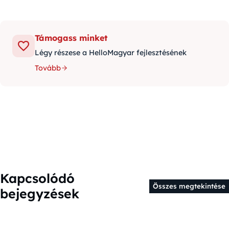
Támogass minket
Légy részese a HelloMagyar fejlesztésének
Tovább
Kapcsolódó
Összes megtekintése
bejegyzések