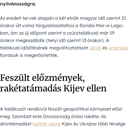
nyilvánosságra.
Az eredeti tervek alapján a két elnök magyar idő szerint 21
órakor ült volna tárgyalóasztalhoz a floridai Mar-a-Lago-
ban, ám az új időpont szerint a csúcstalálkozó már 19
órakor megkezdődik (helyi idő szerint 13 órakor). A
találkozó időzítésének megváltoztatását
ukrán
és
amerikai
források is megerősítették.
Feszült előzmények,
rakétatámadás Kijev ellen
A találkozót rendkívül feszült geopolitikai környezet előzi
meg. Szombat este Oroszország óriási rakéta- és
dróntámadást
hajtott végre
Kijev és Ukrajna több térsége