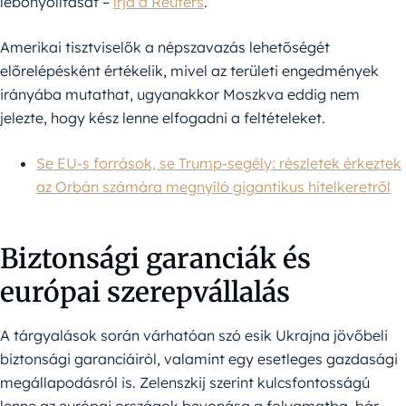
lebonyolítását –
írja a Reuters
.
Amerikai tisztviselők a népszavazás lehetőségét
előrelépésként értékelik, mivel az területi engedmények
irányába mutathat, ugyanakkor Moszkva eddig nem
jelezte, hogy kész lenne elfogadni a feltételeket.
Se EU-s források, se Trump-segély: részletek érkeztek
az Orbán számára megnyíló gigantikus hitelkeretről
Biztonsági garanciák és
európai szerepvállalás
A tárgyalások során várhatóan szó esik Ukrajna jövőbeli
biztonsági garanciáiról, valamint egy esetleges gazdasági
megállapodásról is. Zelenszkij szerint kulcsfontosságú