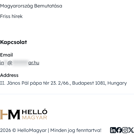
Magyarország Bemutatása
Friss hírek
Kapcsolat
Email
in
**
@
*********
ar.hu
Address
II. János Pál pápa tér 23. 2/66., Budapest 1081, Hungary
2026 © HelloMagyar | Minden jog fenntartva!