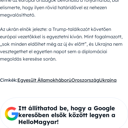
lenne az európai országok bevonása a folyamatba, bár
elismerte, hogy ilyen rövid határidővel ez nehezen
megvalósítható.
Az ukrán elnök jelezte: a Trump-találkozót követően
európai vezetőkkel is egyeztetni kíván. Mint fogalmazott,
„sok minden eldőlhet még az új év előtt”, és Ukrajna nem
vesztegethet el egyetlen napot sem a diplomáciai
megoldás keresése során.
Címkék:
Egyesült Államok
háború
Oroszország
Ukrajna
Itt állíthatod be, hogy a Google
keresőben elsők között legyen a
HelloMagyar!