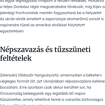
Az egyik legnagyobb vitapont a területi rendezés. Moszkva
a teljes Donbász régió megszerzésére törekszik, míg Kijev a
jelenlegi frontvonalak mentén fagyasztaná be a helyzetet.
Az ukrán elnök emellett a zaporizzsjai atomerőmű sorsát is
napirendre tűzné az amerikai elnökkel folytatott
egyeztetésen.
Népszavazás és tűzszüneti
feltételek
Zelenszkij többször hangsúlyozta: amennyiben a béketerv
végleges formát ölt, azt Ukrajnában népszavazásra kellene
bocsátani. Erre azonban csak akkor kerülhet sor, ha
Oroszország beleegyezik egy legalább 60 napos
tűzszünetbe, amely lehetővé tenné a voksolás biztonságos