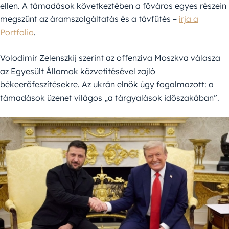
ellen. A támadások következtében a főváros egyes részein
megszűnt az áramszolgáltatás és a távfűtés –
írja a
Portfolio
.
Volodimir Zelenszkij szerint az offenzíva Moszkva válasza
az Egyesült Államok közvetítésével zajló
békeerőfeszítésekre. Az ukrán elnök úgy fogalmazott: a
támadások üzenet világos „a tárgyalások időszakában”.