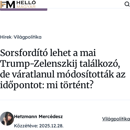
Ugrás a tartalomra
Hírek
Világpolitika
Sorsfordító lehet a mai
Trump-Zelenszkij találkozó,
de váratlanul módosították az
időpontot: mi történt?
Hetzmann Mercédesz
Világpolitika
Kategóriák:
Közzétéve:
2025.12.28.