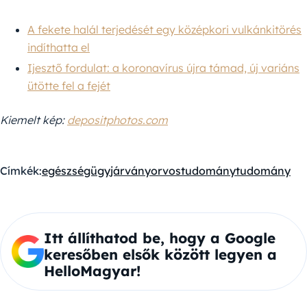
A fekete halál terjedését egy középkori vulkánkitörés
indíthatta el
Ijesztő fordulat: a koronavírus újra támad, új variáns
ütötte fel a fejét
Kiemelt kép:
depositphotos.com
Címkék:
egészségügy
járvány
orvostudomány
tudomány
Itt állíthatod be, hogy a Google
keresőben elsők között legyen a
HelloMagyar!