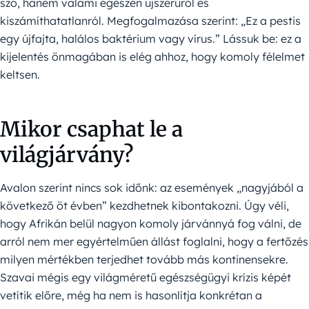
szó, hanem valami egészen újszerűről és
kiszámíthatatlanról. Megfogalmazása szerint: „Ez a pestis
egy újfajta, halálos baktérium vagy vírus.” Lássuk be: ez a
kijelentés önmagában is elég ahhoz, hogy komoly félelmet
keltsen.
Mikor csaphat le a
világjárvány?
Avalon szerint nincs sok időnk: az események „nagyjából a
következő öt évben” kezdhetnek kibontakozni. Úgy véli,
hogy Afrikán belül nagyon komoly járvánnyá fog válni, de
arról nem mer egyértelműen állást foglalni, hogy a fertőzés
milyen mértékben terjedhet tovább más kontinensekre.
Szavai mégis egy világméretű egészségügyi krízis képét
vetítik előre, még ha nem is hasonlítja konkrétan a