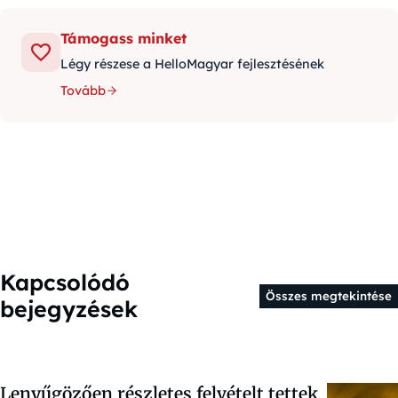
Támogass minket
Légy részese a HelloMagyar fejlesztésének
Tovább
Kapcsolódó
Összes megtekintése
bejegyzések
Lenyűgözően részletes felvételt tettek