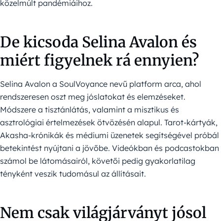
közelmúlt pandémiáihoz.
De kicsoda Selina Avalon és
miért figyelnek rá ennyien?
Selina Avalon a SoulVoyance nevű platform arca, ahol
rendszeresen oszt meg jóslatokat és elemzéseket.
Módszere a tisztánlátás, valamint a misztikus és
asztrológiai értelmezések ötvözésén alapul. Tarot-kártyák,
Akasha-krónikák és médiumi üzenetek segítségével próbál
betekintést nyújtani a jövőbe. Videókban és podcastokban
számol be látomásairól, követői pedig gyakorlatilag
tényként veszik tudomásul az állításait.
Nem csak világjárványt jósol