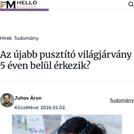
Ugrás a tartalomra
Hírek
Tudomány
Az újabb pusztító világjárvány
5 éven belül érkezik?
Juhos Áron
Tudomány
Kategóriák
Közzétéve:
2026.01.02.