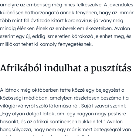
amelyre az emberiség még nincs felkészülve. A jövendölés
különösen hátborzongató annak fényében, hogy az immár
több mint fél évtizede kitört koronavírus-járvány még
mindig élénken élnek az emberek emlékezetében. Avalon
szerint egy új, eddig ismeretlen kórokozó jelenhet meg, és
milliókat tehet ki komoly fenyegetésnek.
Afrikából indulhat a pusztítás
A látnok még októberben tette közzé egy bejegyzést a
közösségi médiában, amelyben részletesen beszámolt a
világjárványról szóló látomásairól. Saját szavai szerint:
„Egy olyan dolgot látok, ami egy nagyon nagy pestisre
hasonlít, és az afrikai kontinensen bukkan fel.” Avalon
hangsúlyozza, hogy nem egy már ismert betegségről van