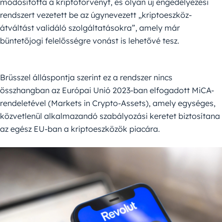
módosította a kriptotörvényt, és olyan új engedélyezési
rendszert vezetett be az úgynevezett „kriptoeszköz-
átváltást validáló szolgáltatásokra”, amely már
büntetőjogi felelősségre vonást is lehetővé tesz.
Brüsszel álláspontja szerint ez a rendszer nincs
összhangban az Európai Unió 2023-ban elfogadott MiCA-
rendeletével (Markets in Crypto-Assets), amely egységes,
közvetlenül alkalmazandó szabályozási keretet biztosítana
az egész EU-ban a kriptoeszközök piacára.