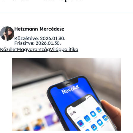
Hetzmann Mercédesz
Közzétéve:
2026.01.30.
Frissítve:
2026.01.30.
Közélet
Magyarország
Világpolitika
Kategóriák: