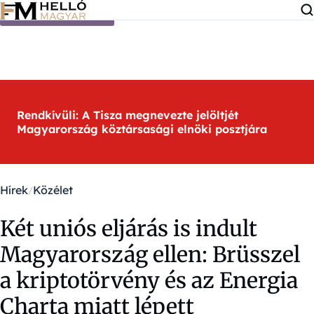
Ugrás a tartalomra
Rendkívüli: A Tisza megnevezte jelöltjét
Magyarország köztársasági elnöki posztjára
Hírek
Közélet
Két uniós eljárás is indult
Magyarország ellen: Brüsszel
a kriptotörvény és az Energia
Charta miatt lépett