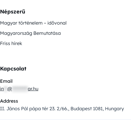
Népszerű
Magyar történelem – idővonal
Magyarország Bemutatása
Friss hírek
Kapcsolat
Email
in
**
@
*********
ar.hu
Address
II. János Pál pápa tér 23. 2/66., Budapest 1081, Hungary