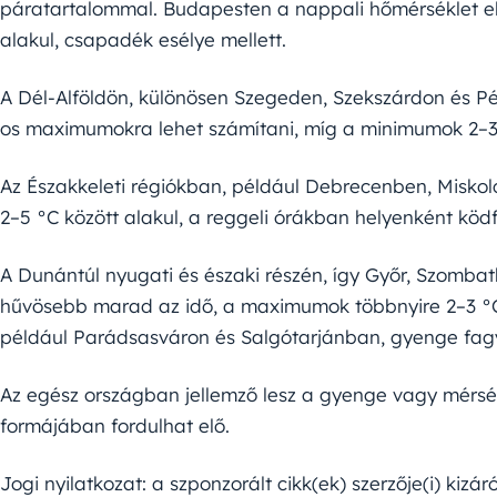
páratartalommal. Budapesten a nappali hőmérséklet elér
alakul, csapadék esélye mellett.
A Dél-Alföldön, különösen Szegeden, Szekszárdon és Péc
os maximumokra lehet számítani, míg a minimumok 2–3
Az Északkeleti régiókban, például Debrecenben, Misko
2–5 °C között alakul, a reggeli órákban helyenként ködf
A Dunántúl nyugati és északi részén, így Győr, Szomb
hűvösebb marad az idő, a maximumok többnyire 2–3 °C k
például Parádsasváron és Salgótarjánban, gyenge fagy
Az egész országban jellemző lesz a gyenge vagy mérsé
formájában fordulhat elő.
Jogi nyilatkozat: a szponzorált cikk(ek) szerzője(i) kizár