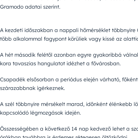
Gramodo adatai szerint.
A kezdeti időszakban a nappali hőmérséklet többnyire 0
több alkalommal fagypont körüliek vagy kissé az alatti
A hét második felétől azonban egyre gyakoribbá válna
kora tavaszias hangulatot idézhet a fővárosban.
Csapadék elsősorban a periódus elején várható, főkén
szárazabbnak ígérkeznek.
A szél többnyire mérsékelt marad, időnként élénkebb l
kapcsolódó légmozgások idején.
Összességében a következő 14 nap kedvező lehet a szab
órákban továbbra is érdemes rétegesen öltözködni.