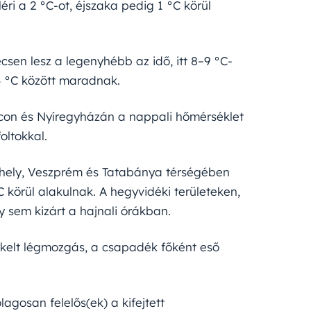
i a 2 °C-ot, éjszaka pedig 1 °C körül
sen lesz a legenyhébb az idő, itt 8–9 °C-
 °C között maradnak.
lcon és Nyíregyházán a nappali hőmérséklet
oltokkal.
athely, Veszprém és Tatabánya térségében
örül alakulnak. A hegyvidéki területeken,
 sem kizárt a hajnali órákban.
kelt légmozgás, a csapadék főként eső
ólagosan felelős(ek) a kifejtett