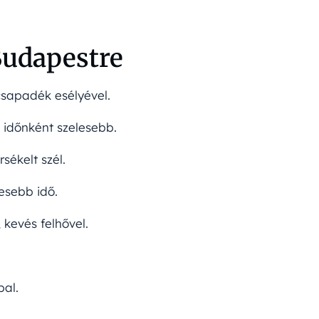
Budapestre
 csapadék esélyével.
, időnként szelesebb.
rsékelt szél.
mesebb idő.
, kevés felhővel.
pal.