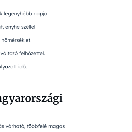
yik legenyhébb napja.
t, enyhe széllel.
i hőmérséklet.
változó felhőzettel.
lyozott idő.
agyarországi
ás várható, többfelé magas