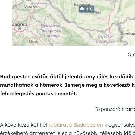
Gr
Budapesten csütörtöktől jelentős enyhülés kezdődik,
mutathatnak a hőmérők. Ismerje meg a következő két 
felmelegedés pontos menetét.
Szponzorált tar
A következő két hét
időjárása Budapesten
kiegyensúlyo
érzékelhető átmenetet jelez a hűvösebb, téliesebb időj