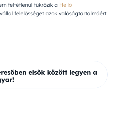
m feltétlenül tükrözik a
Helló
vállal felelősséget azok valóságtartalmáért.
eresőben elsők között legyen a
yar!