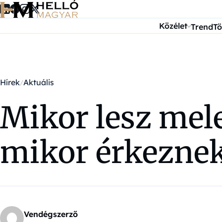
Ugrás a tartalomra
Közélet
Trend
Tö
Hírek
Aktuális
Mikor lesz mel
mikor érkeznek
Vendégszerző