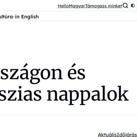
HelloMagyar
Támogass minket
ultúra
in English
szágon és
aszias nappalok
Aktuális
Időjárás