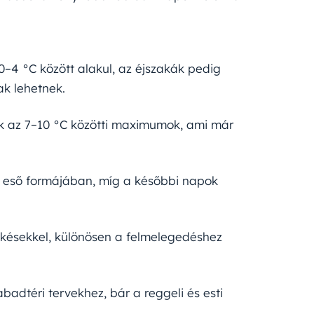
–4 °C között alakul, az éjszakák pedig
ak lehetnek.
k az 7–10 °C közötti maximumok, ami már
t eső formájában, míg a későbbi napok
ökésekkel, különösen a felmelegedéshez
adtéri tervekhez, bár a reggeli és esti