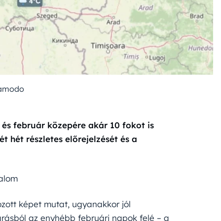
amodo
 és február közepére akár 10 fokot is
hét részletes előrejelzését és a
talom
zott képet mutat, ugyanakkor jól
árásból az enyhébb februári napok felé – a