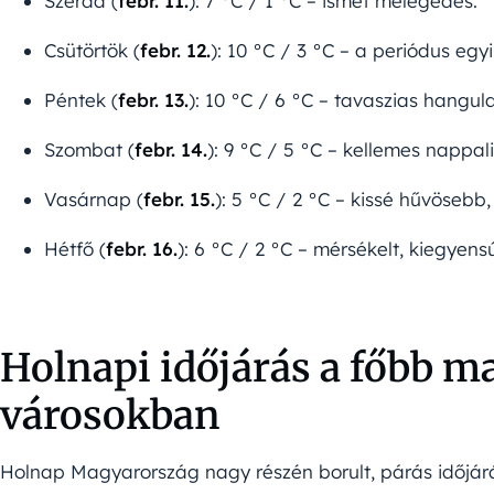
Szerda (
febr. 11.
): 7 °C / 1 °C – ismét melegedés.
Csütörtök (
febr. 12.
): 10 °C / 3 °C – a periódus eg
Péntek (
febr. 13.
): 10 °C / 6 °C – tavaszias hangula
Szombat (
febr. 14.
): 9 °C / 5 °C – kellemes nappal
Vasárnap (
febr. 15.
): 5 °C / 2 °C – kissé hűvösebb, 
Hétfő (
febr. 16.
): 6 °C / 2 °C – mérsékelt, kiegyensú
Holnapi időjárás a főbb m
városokban
Holnap Magyarország nagy részén borult, párás időjár