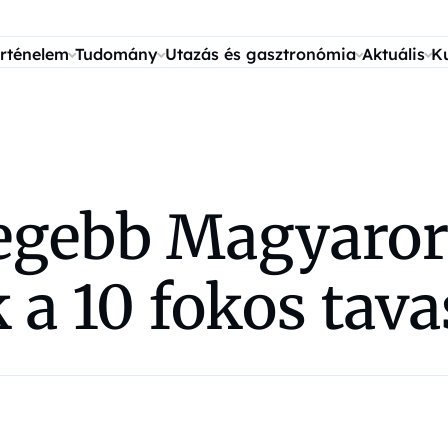
rténelem
Tudomány
Utazás és gasztronómia
Aktuális
K
egebb Magyaror
 a 10 fokos tav